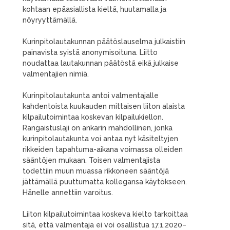
kohtaan epäasiallista kieltä, huutamalla ja
nöyryyttämällä.
Kurinpitolautakunnan päätöslauselma julkaistiin
painavista syistä anonymisoituna. Liitto
noudattaa lautakunnan päätöstä eikä julkaise
valmentajien nimiä.
Kurinpitolautakunta antoi valmentajalle
kahdentoista kuukauden mittaisen liiton alaista
kilpailutoimintaa koskevan kilpailukiellon.
Rangaistuslaji on ankarin mahdollinen, jonka
kurinpitolautakunta voi antaa nyt käsiteltyjen
rikkeiden tapahtuma-aikana voimassa olleiden
sääntöjen mukaan. Toisen valmentajista
todettiin muun muassa rikkoneen sääntöjä
jättämällä puuttumatta kollegansa käytökseen.
Hänelle annettiin varoitus.
Liiton kilpailutoimintaa koskeva kielto tarkoittaa
sitä, että valmentaja ei voi osallistua 17.1.2020–