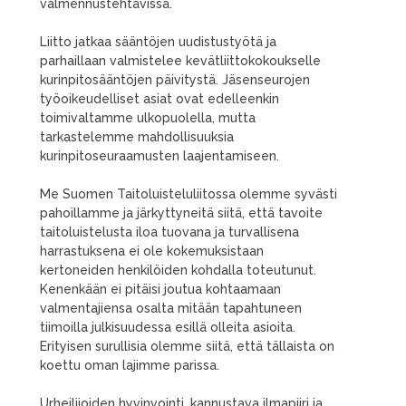
valmennustehtävissä.
Liitto jatkaa sääntöjen uudistustyötä ja
parhaillaan valmistelee kevätliittokokoukselle
kurinpitosääntöjen päivitystä. Jäsenseurojen
työoikeudelliset asiat ovat edelleenkin
toimivaltamme ulkopuolella, mutta
tarkastelemme mahdollisuuksia
kurinpitoseuraamusten laajentamiseen.
Me Suomen Taitoluisteluliitossa olemme syvästi
pahoillamme ja järkyttyneitä siitä, että tavoite
taitoluistelusta iloa tuovana ja turvallisena
harrastuksena ei ole kokemuksistaan
kertoneiden henkilöiden kohdalla toteutunut.
Kenenkään ei pitäisi joutua kohtaamaan
valmentajiensa osalta mitään tapahtuneen
tiimoilla julkisuudessa esillä olleita asioita.
Erityisen surullisia olemme siitä, että tällaista on
koettu oman lajimme parissa.
Urheilijoiden hyvinvointi, kannustava ilmapiiri ja