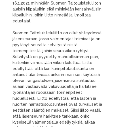
16.1.2021 mihinkään Suomen Taitoluisteluliiton
alaisiin kilpailuihin eikä mihinkään kansainvälisiin
kilpailuihin, joihin liitto nimeää ja ilmoittaa
edustajat.
Suomen Taitoluisteluliitto on ollut yhteydessä
jäsenseuraan, jossa valmentajat toimivat ja on
pyytänyt seuralta selvitystä niistä
toimenpiteistä, joihin seura aikoo ryhtyä.
Selvitystä on pyydetty mahdollisimman pian,
kuitenkin viimeistään viikon kuluttua. Liitto
edellyttää, että kun kurinpitolautakunta on
antanut tilanteessa ankarimman sen käytössä
olevan rangaistuksen, jäsenseura suhtautuu
asiaan vastaavalla vakavuudella ja harkitsee
työnantajan roolissaan toimenpiteet
huolellisesti. Liitto edellyttää, että lasten ja
nuorten harrastusolosuhteet ovat turvalliset ja
eettisten sääntöjen mukaiset. Siksi liitto vaatii,
että jäsenseura harkitsee tarkkaan, onko
kyseisellä valmentajalla edellytyksiä jatkaa