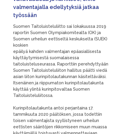
valmentajalla edellytyksiä jatkaa
työssään
Suomen Taitoluisteluliitto sai lokakuussa 2019
raportin Suomen Olympiakomitealta (OK) ja
Suomen urheilun eettiseltä keskukselta (SUEK)
koskien
epäilyä kahden valmentajan epäasiallisesta
käyttäytymisestä suomalaisessa
taitoluisteluseurassa. Raporttiin perehdyttyään
Suomen Taitoluisteluliiton hallitus päätti viedä
asian liiton kurinpitolautakunnan käsiteltäväksi.
Itsenäinen ja riippumaton kurinpitolautakunta
käyttää ylintä kurinpitovaltaa Suomen
Taitoluisteluliitossa.
Kurinpitolautakunta antoi perjantaina 17.
tammikuuta 2020 päätöksen, jossa todettiin
toisen valmentajista syyllistyneen urheilun
eettisten sääntöjen rikkomiseen muun muassa
käyttämällä toistuvasti valmennettaviaan