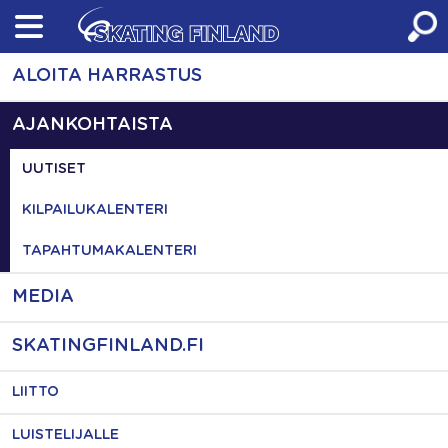
Skip
to
content
ALOITA HARRASTUS
AJANKOHTAISTA
UUTISET
KILPAILUKALENTERI
TAPAHTUMAKALENTERI
MEDIA
SKATINGFINLAND.FI
LIITTO
LUISTELIJALLE