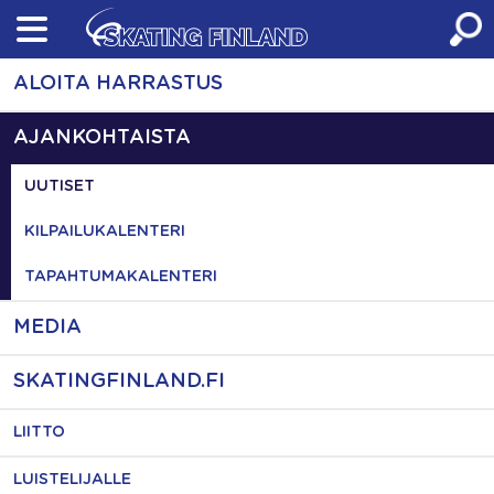
Skip
to
content
ALOITA HARRASTUS
AJANKOHTAISTA
UUTISET
KILPAILUKALENTERI
TAPAHTUMAKALENTERI
MEDIA
SKATINGFINLAND.FI
LIITTO
LUISTELIJALLE