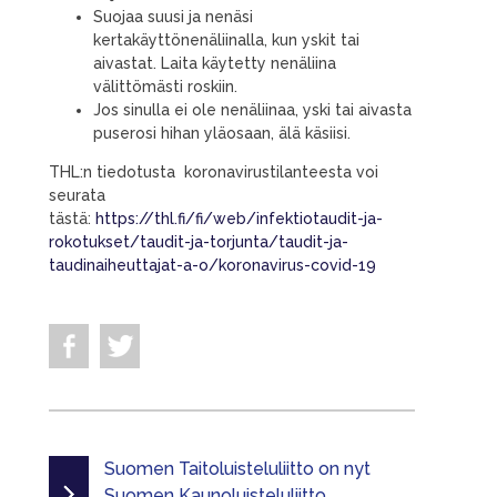
Suojaa suusi ja nenäsi
kertakäyttönenäliinalla, kun yskit tai
aivastat. Laita käytetty nenäliina
välittömästi roskiin.
Jos sinulla ei ole nenäliinaa, yski tai aivasta
puserosi hihan yläosaan, älä käsiisi.
THL:n tiedotusta koronavirustilanteesta voi
seurata
tästä:
https://thl.fi/fi/web/infektiotaudit-ja-
rokotukset/taudit-ja-torjunta/taudit-ja-
taudinaiheuttajat-a-o/koronavirus-covid-19
Suomen Taitoluisteluliitto on nyt
Suomen Kaunoluisteluliitto