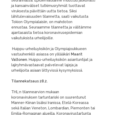
seurannassa. Epidemiatilanne muuttuu jatkuvasti
ja kansainväliset tutkimusryhmät tuottavat
viruksesta päivittäin uutta tietoa. Siksi
lähitulevaisuuden tilannetta, saati vaikutusta
Tokion Olympialaisiin, on mahdoton
ennustaa. Seuraamme tilannetta ja välitämme
ajantasaista tietoa koronavirusepidemian
vaikutuksista urheilijoille.
Huippu-urheiluyksikön ja Olympiajoukkueen
vastuuhenkilö asiassa on ylilääkäri
Maarit
Valtonen
. Huippu-urheiluyksikön asiantuntijat ja
lajiryhmävastaavat palvelevat lajeja ja
urheilijoita asiaan liittyvissä kysymyksissä.
Tilannekatsaus 28.2.
THL:n tilannearvion mukaan
koronaviruksen tartuntariski on suurentunut
Manner-Kiinan lisäksi Iranissa, Etelä-Koreassa
sekä Italian Veneton, Lombardian, Piemonten tai
Emilia-Romagnan alueilla. Koronavirustartunta