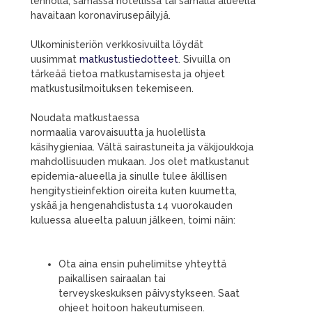
lennolla, samassa hotellissa tai samalla alueella
havaitaan koronavirusepäilyjä.
Ulkoministeriön verkkosivuilta löydät
uusimmat
matkustustiedotteet
. Sivuilla on
tärkeää tietoa matkustamisesta ja ohjeet
matkustusilmoituksen tekemiseen.
Noudata matkustaessa
normaalia varovaisuutta ja huolellista
käsihygieniaa. Vältä sairastuneita ja väkijoukkoja
mahdollisuuden mukaan. Jos olet matkustanut
epidemia-alueella ja sinulle tulee äkillisen
hengitystieinfektion oireita kuten kuumetta,
yskää ja hengenahdistusta 14 vuorokauden
kuluessa alueelta paluun jälkeen, toimi näin:
Ota aina ensin puhelimitse yhteyttä
paikallisen sairaalan tai
terveyskeskuksen päivystykseen. Saat
ohjeet hoitoon hakeutumiseen.