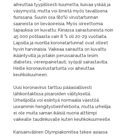
aiheuttaa tyypillisesti kuumetta, kuivaa yskää ja
väsymystä, mutta voi ilmetä myös tavallisena
flunssana. Suurin osa (80%) virustartunnan
saaneista on lieväoireisia. Myös oireettomia
tapauksia on kuvattu. Kiinassa sairastuneista noin
45 000 potilaasta vain 8 % oli 20-29 vuotiaita.
Lapsilla ja nuorilla koronatartunnat ovat olleet
hyvin harvinaisia. Vaikeaa sairautta on kuvattu
ikääntyvillä ja jotakin perussairautta (esim.
diabetes, verenpainetauti, syöpä) sairastavilla.
Heille koronavirustartunta voi aiheuttaa
keuhkokuumeen.
Uusi koronavirus tarttuu pääasiallisesti
lähikontaktissa pisaroiden välityksellä.
Urheilijoilla voi esiintyä normaalia väestöä
useammin hengitystieinfektioita, mutta urheilija
ei ole muita saman ikäisiä nuoria alttiimpi
vaikealle taudinkuvalle kuten keuhkokuumeelle.
Kansainvälinen Olympiakomitea tekee asiassa