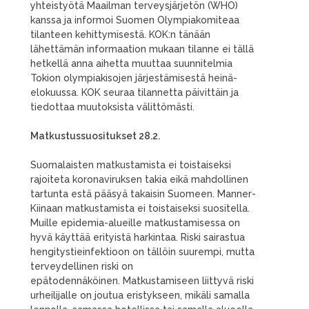
yhteistyötä Maailman terveysjärjetön (WHO)
kanssa ja informoi Suomen Olympiakomiteaa
tilanteen kehittymisestä. KOK:n tänään
lähettämän informaation mukaan tilanne ei tällä
hetkellä anna aihetta muuttaa suunnitelmia
Tokion olympiakisojen järjestämisestä heinä-
elokuussa. KOK seuraa tilannetta päivittäin ja
tiedottaa muutoksista välittömästi.
Matkustussuositukset 28.2.
Suomalaisten matkustamista ei toistaiseksi
rajoiteta koronaviruksen takia eikä mahdollinen
tartunta estä pääsyä takaisin Suomeen. Manner-
Kiinaan matkustamista ei toistaiseksi suositella.
Muille epidemia-alueille matkustamisessa on
hyvä käyttää erityistä harkintaa. Riski sairastua
hengitystieinfektioon on tällöin suurempi, mutta
terveydellinen riski on
epätodennäköinen. Matkustamiseen liittyvä riski
urheilijalle on joutua eristykseen, mikäli samalla