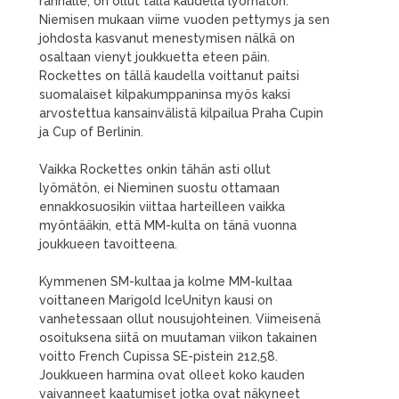
rannalle, on ollut tällä kaudella lyömätön.
Niemisen mukaan viime vuoden pettymys ja sen
johdosta kasvanut menestymisen nälkä on
osaltaan vienyt joukkuetta eteen päin.
Rockettes on tällä kaudella voittanut paitsi
suomalaiset kilpakumppaninsa myös kaksi
arvostettua kansainvälistä kilpailua Praha Cupin
ja Cup of Berlinin.
Vaikka Rockettes onkin tähän asti ollut
lyömätön, ei Nieminen suostu ottamaan
ennakkosuosikin viittaa harteilleen vaikka
myöntääkin, että MM-kulta on tänä vuonna
joukkueen tavoitteena.
Kymmenen SM-kultaa ja kolme MM-kultaa
voittaneen Marigold IceUnityn kausi on
vanhetessaan ollut nousujohteinen. Viimeisenä
osoituksena siitä on muutaman viikon takainen
voitto French Cupissa SE-pistein 212,58.
Joukkueen harmina ovat olleet koko kauden
vaivanneet kaatumiset jotka ovat näkyneet