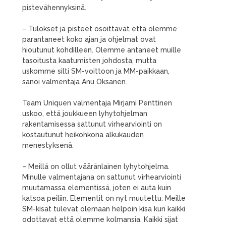
pistevähennyksinä.
– Tulokset ja pisteet osoittavat että olemme
parantaneet koko ajan ja ohjelmat ovat
hioutunut kohdilleen. Olemme antaneet muille
tasoitusta kaatumisten johdosta, mutta
uskomme silti SM-voittoon ja MM-paikkaan,
sanoi valmentaja Anu Oksanen.
Team Uniquen valmentaja Mirjami Penttinen
uskoo, että joukkueen lyhytohjelman
rakentamisessa sattunut virhearviointi on
kostautunut heikohkona alkukauden
menestyksenä.
– Meillä on ollut vääränlainen lyhytohjelma.
Minulle valmentajana on sattunut virhearviointi
muutamassa elementissä, joten ei auta kuin
katsoa peiliin. Elementit on nyt muutettu. Meille
SM-kisat tulevat olemaan helpoin kisa kun kaikki
odottavat että olemme kolmansia. Kaikki sijat