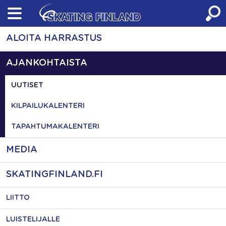
Skip
to
content
ALOITA HARRASTUS
AJANKOHTAISTA
UUTISET
KILPAILUKALENTERI
TAPAHTUMAKALENTERI
MEDIA
SKATINGFINLAND.FI
LIITTO
LUISTELIJALLE