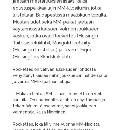
jaetaan mestaruuksien lisäksi kaksi
edustuspaikkaa lajin MM-kilpailuihin, jotka
luistellaan Budapestissä maaliskuun lopulla.
Mestaruudet sekä MM-paikat jaetaan
käytännössä katsoen kolmen joukkueen
kesken, jotka ovat Rockettes (Helsingin
Taitoluisteluklubi), Marigold IceUnity
(Helsingin Luistelijat) ja Team Unique
(Helsingfors Skridskoklubb).
Rockettes on vahvan alkukauden johdosta
venyttänyt kaulaa mihin joukkueisiin nähden ja on
jo varma MM-kilpailuun lähtijä.
– Mukava lähteä SM-kisaan ilman että on veitsi
kurkulla. On nautinnollista lähteä näyttämään ja
tekemään mitä osaamme, sanoi joukkueen
valmentaja Kaisa Nieminen.
Rockettes, joka jäi viime vuonna MM-kisoista