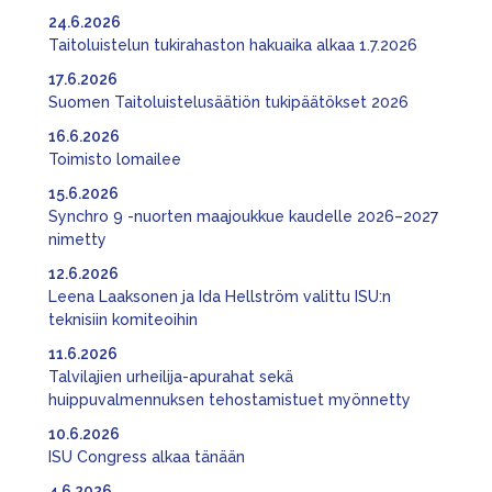
24.6.2026
Taitoluistelun tukirahaston hakuaika alkaa 1.7.2026
17.6.2026
Suomen Taitoluistelusäätiön tukipäätökset 2026
16.6.2026
Toimisto lomailee
15.6.2026
Synchro 9 -nuorten maajoukkue kaudelle 2026–2027
nimetty
12.6.2026
Leena Laaksonen ja Ida Hellström valittu ISU:n
teknisiin komiteoihin
11.6.2026
Talvilajien urheilija-apurahat sekä
huippuvalmennuksen tehostamistuet myönnetty
10.6.2026
ISU Congress alkaa tänään
4.6.2026