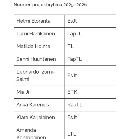
Nuorten projektiryhmä 2025–2026
Helmi Eloranta
EsJt
Lumi Hartikainen
TapTL
Matilda Holma
TL
Senni Huuhtanen
TapTL
Leonardo Izumi-
EsJt
Salmi
Mia Ji
ETK
Anka Karenius
RauTL
Klara Karjalainen
EsJt
Amanda
LTL
Kemppainen