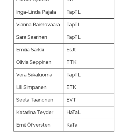
Inga-Linda Pajala
TapTL
Vianna Raimovaara
TapTL
Sara Saarinen
TapTL
Emilia Sarkki
EsJt
Olivia Seppinen
TTK
Vera Siikaluoma
TapTL
Lili Simpanen
ETK
Seela Taanonen
EVT
Katariina Teyder
HaTaL
Emil Öfversten
KaTa