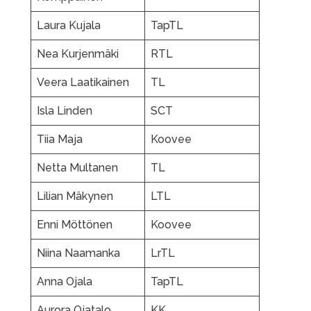
Laura Kujala
TapTL
Nea Kurjenmäki
RTL
Veera Laatikainen
TL
Isla Linden
SCT
Tiia Maja
Koovee
Netta Multanen
TL
Lilian Mäkynen
LTL
Enni Möttönen
Koovee
Niina Naamanka
LrTL
Anna Ojala
TapTL
Aurora Ojatalo
KK