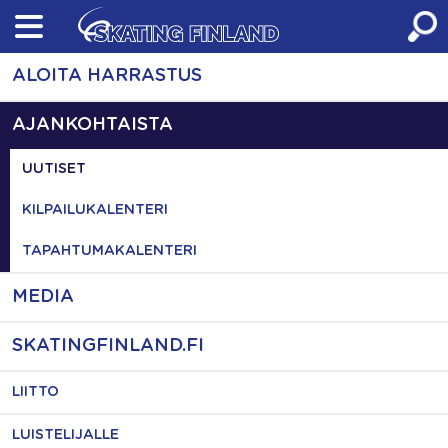
Skip
to
content
ALOITA HARRASTUS
AJANKOHTAISTA
UUTISET
KILPAILUKALENTERI
TAPAHTUMAKALENTERI
MEDIA
SKATINGFINLAND.FI
LIITTO
LUISTELIJALLE