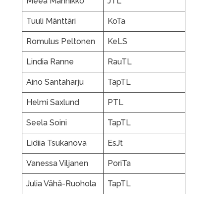
Meea Männikkö
JTL
Tuuli Mänttäri
KoTa
Romulus Peltonen
KeLS
Lindia Ranne
RauTL
Aino Santaharju
TapTL
Helmi Saxlund
PTL
Seela Soini
TapTL
Lidiia Tsukanova
EsJt
Vanessa Viljanen
PoriTa
Julia Vähä-Ruohola
TapTL