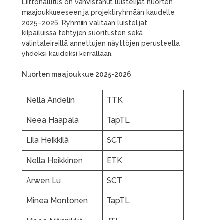
Liittohallitus on vahvistanut luistelijat nuorten
maajoukkueeseen ja projektiryhmään kaudelle
2025–2026. Ryhmiin valitaan luistelijat
kilpailuissa tehtyjen suoritusten sekä
valintaleireillä annettujen näyttöjen perusteella
yhdeksi kaudeksi kerrallaan.
Nuorten maajoukkue 2025-2026
Nella Andelin
TTK
Neea Haapala
TapTL
Lila Heikkilä
SCT
Nella Heikkinen
ETK
Arwen Lu
SCT
Minea Montonen
TapTL