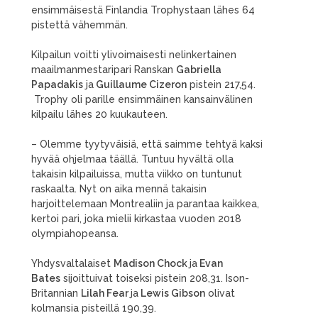
ensimmäisestä Finlandia Trophystaan lähes 64
pistettä vähemmän.
Kilpailun voitti ylivoimaisesti nelinkertainen
maailmanmestaripari Ranskan
Gabriella
Papadakis
ja
Guillaume Cizeron
pistein 217,54.
Trophy oli parille ensimmäinen kansainvälinen
kilpailu lähes 20 kuukauteen.
– Olemme tyytyväisiä, että saimme tehtyä kaksi
hyvää ohjelmaa täällä. Tuntuu hyvältä olla
takaisin kilpailuissa, mutta viikko on tuntunut
raskaalta. Nyt on aika mennä takaisin
harjoittelemaan Montrealiin ja parantaa kaikkea,
kertoi pari, joka mielii kirkastaa vuoden 2018
olympiahopeansa.
Yhdysvaltalaiset
Madison Chock
ja
Evan
Bates
sijoittuivat toiseksi pistein 208,31. Ison-
Britannian
Lilah Fear
ja
Lewis Gibson
olivat
kolmansia pisteillä 190,39.