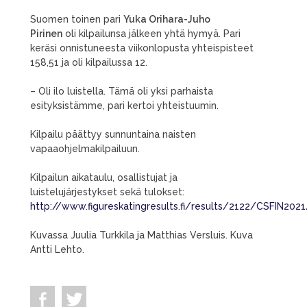
Suomen toinen pari
Yuka Orihara-Juho
Pirinen
oli kilpailunsa jälkeen yhtä hymyä. Pari
keräsi onnistuneesta viikonlopusta yhteispisteet
158,51 ja oli kilpailussa 12.
– Oli ilo luistella. Tämä oli yksi parhaista
esityksistämme, pari kertoi yhteistuumin.
Kilpailu päättyy sunnuntaina naisten
vapaaohjelmakilpailuun.
Kilpailun aikataulu, osallistujat ja
luistelujärjestykset sekä tulokset:
http://www.figureskatingresults.fi/results/2122/CSFIN202
Kuvassa Juulia Turkkila ja Matthias Versluis. Kuva
Antti Lehto.