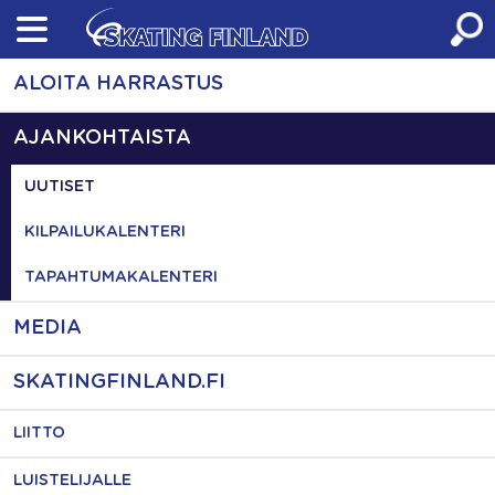
Skip
to
content
ALOITA HARRASTUS
AJANKOHTAISTA
UUTISET
KILPAILUKALENTERI
TAPAHTUMAKALENTERI
MEDIA
SKATINGFINLAND.FI
LIITTO
LUISTELIJALLE