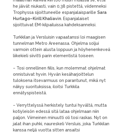
maailman kärkeä kertoo muun muassa se, että
he jäivät niukasti, vain 0,38 pistettä, viidenneksi
Trophyssa sijoittuneelle espanjalaisparille
Sara
Hurtago–Kirill Khaliavin
. Espanjalaiset
sijoittuivat EM-kilpailuissa kahdeksanneksi.
Turkkilan ja Versluisin vapaatanssi loi maagisen
tunnelman Metro Areenassa. Ohjelma soljui
varmoin ottein alusta loppuun ja höyhenenkeveä
liikekieli siivitti parin elementistä toiseen.
– Tosi onnellinen fiilis, kun molemmat ohjelmat
onnistuivat hyvin. Hyvän kesäharjoittelun
tuloksena itsevarmuus on parantunut, mikä nyt
näkyy suorituksissa, iloitsi Turkkila
ennätyspisteistä.
– Verryttelyssä herkistely tuntui hyvältä, mutta
kotiyleisön edessä sitä lataa ohjelmaan niin
paljon. Viimeinen minuutti oli tosi raskas. Nyt on
jalat ihan puhki, naureskeli Versluis, joka Turkkilan
kanssa neljä vuotta sitten ansaitsi