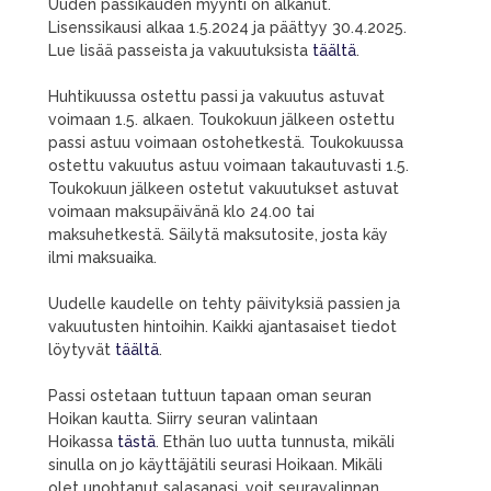
Uuden passikauden myynti on alkanut.
Lisenssikausi alkaa 1.5.2024 ja päättyy 30.4.2025.
Lue lisää passeista ja vakuutuksista
täältä
.
Huhtikuussa ostettu passi ja vakuutus astuvat
voimaan 1.5. alkaen. Toukokuun jälkeen ostettu
passi astuu voimaan ostohetkestä. Toukokuussa
ostettu vakuutus astuu voimaan takautuvasti 1.5.
Toukokuun jälkeen ostetut vakuutukset astuvat
voimaan maksupäivänä klo 24.00 tai
maksuhetkestä. Säilytä maksutosite, josta käy
ilmi maksuaika.
Uudelle kaudelle on tehty päivityksiä passien ja
vakuutusten hintoihin. Kaikki ajantasaiset tiedot
löytyvät
täältä
.
Passi ostetaan tuttuun tapaan oman seuran
Hoikan kautta. Siirry seuran valintaan
Hoikassa
tästä
. Ethän luo uutta tunnusta, mikäli
sinulla on jo käyttäjätili seurasi Hoikaan. Mikäli
olet unohtanut salasanasi, voit seuravalinnan