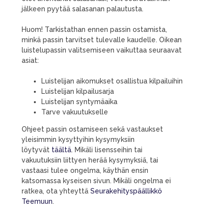
jälkeen pyytää salasanan palautusta.
Huom! Tarkistathan ennen passin ostamista,
minkä passin tarvitset tulevalle kaudelle. Oikean
luistelupassin valitsemiseen vaikuttaa seuraavat
asiat:
Luistelijan aikomukset osallistua kilpailuihin
Luistelijan kilpailusarja
Luistelijan syntymäaika
Tarve vakuutukselle
Ohjeet passin ostamiseen sekä vastaukset
yleisimmin kysyttyihin kysymyksiin
löytyvät
täältä
. Mikäli lisensseihin tai
vakuutuksiin liittyen herää kysymyksiä, tai
vastaasi tulee ongelma, käythän ensin
katsomassa kyseisen sivun. Mikäli ongelma ei
ratkea, ota yhteyttä
Seurakehityspäällikkö
Teemuun
.