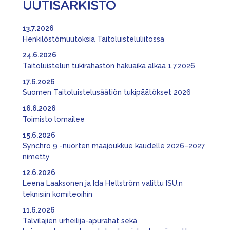
UUTISARKISTO
13.7.2026
Henkilöstömuutoksia Taitoluisteluliitossa
24.6.2026
Taitoluistelun tukirahaston hakuaika alkaa 1.7.2026
17.6.2026
Suomen Taitoluistelusäätiön tukipäätökset 2026
16.6.2026
Toimisto lomailee
15.6.2026
Synchro 9 -nuorten maajoukkue kaudelle 2026–2027
nimetty
12.6.2026
Leena Laaksonen ja Ida Hellström valittu ISU:n
teknisiin komiteoihin
11.6.2026
Talvilajien urheilija-apurahat sekä