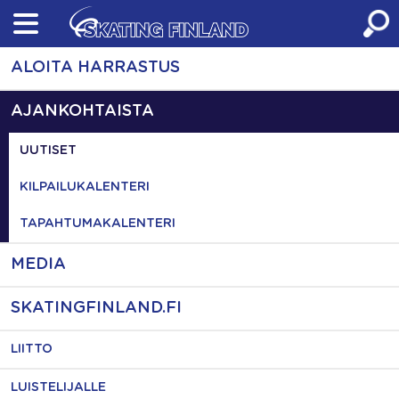
Skip
to
content
ALOITA HARRASTUS
AJANKOHTAISTA
UUTISET
KILPAILUKALENTERI
TAPAHTUMAKALENTERI
MEDIA
SKATINGFINLAND.FI
LIITTO
LUISTELIJALLE