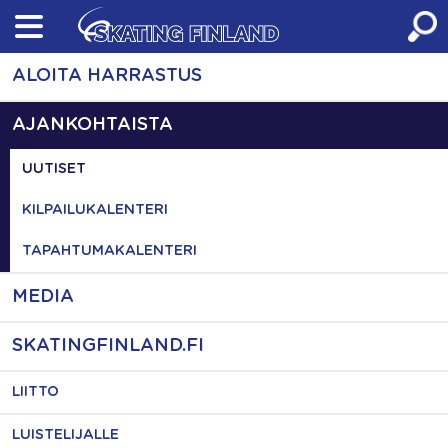
Skip
to
content
ALOITA HARRASTUS
AJANKOHTAISTA
UUTISET
KILPAILUKALENTERI
TAPAHTUMAKALENTERI
MEDIA
SKATINGFINLAND.FI
LIITTO
LUISTELIJALLE