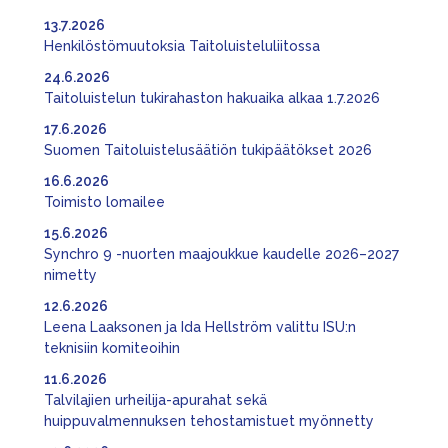
13.7.2026
Henkilöstömuutoksia Taitoluisteluliitossa
24.6.2026
Taitoluistelun tukirahaston hakuaika alkaa 1.7.2026
17.6.2026
Suomen Taitoluistelusäätiön tukipäätökset 2026
16.6.2026
Toimisto lomailee
15.6.2026
Synchro 9 -nuorten maajoukkue kaudelle 2026–2027
nimetty
12.6.2026
Leena Laaksonen ja Ida Hellström valittu ISU:n
teknisiin komiteoihin
11.6.2026
Talvilajien urheilija-apurahat sekä
huippuvalmennuksen tehostamistuet myönnetty