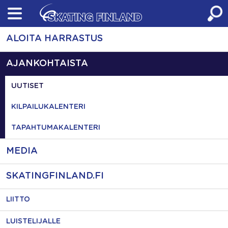
Skip
to
content
ALOITA HARRASTUS
AJANKOHTAISTA
UUTISET
KILPAILUKALENTERI
TAPAHTUMAKALENTERI
MEDIA
SKATINGFINLAND.FI
LIITTO
LUISTELIJALLE