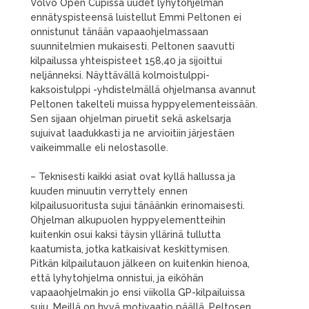
Volvo Open Cupissa uudet lyhytohjelman
ennätyspisteensä luistellut Emmi Peltonen ei
onnistunut tänään vapaaohjelmassaan
suunnitelmien mukaisesti. Peltonen saavutti
kilpailussa yhteispisteet 158,40 ja sijoittui
neljänneksi. Näyttävällä kolmoistulppi-
kaksoistulppi -yhdistelmällä ohjelmansa avannut
Peltonen takelteli muissa hyppyelementeissään.
Sen sijaan ohjelman piruetit sekä askelsarja
sujuivat laadukkasti ja ne arvioitiin järjestäen
vaikeimmalle eli nelostasolle.
– Teknisesti kaikki asiat ovat kyllä hallussa ja
kuuden minuutin verryttely ennen
kilpailusuoritusta sujui tänäänkin erinomaisesti.
Ohjelman alkupuolen hyppyelementteihin
kuitenkin osui kaksi täysin yllärinä tullutta
kaatumista, jotka katkaisivat keskittymisen.
Pitkän kilpailutauon jälkeen on kuitenkin hienoa,
että lyhytohjelma onnistui, ja eiköhän
vapaaohjelmakin jo ensi viikolla GP-kilpailuissa
suju. Meillä on hyvä motivaatio päällä, Peltosen