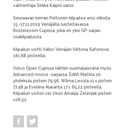
valmentaja Sirkka Kaipio sanoi.
Seuraavan kerran Peltonen kilpailee ensi viikolla
15.-17.11.2019 Venäjällä luisteltavassa
Rostelecom Cupissa, joka on yksi GP-sarjan
osakilpailuista.
Kilpailun voitti Valko-Venäjän Viktoria Safonova
181,88 pisteellä.
Volvo Open Cupissa nähtiin suomalaisväriä myös
Advanced novice -sarjassa. Edith Mattila oli
yhdeksäs pistein 79,96, Wilma Levola 11:s pistein
77,48 ja Eveliina Alaranta 17:s 65,22 pisteellä.
Kilpailun voiton vei Viron Amalija Zelenjak pistein
106,52.