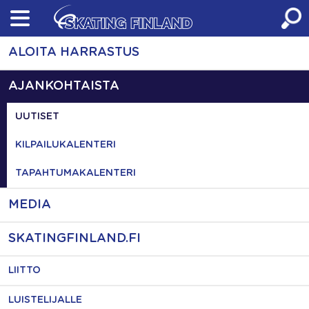
Skip
to
content
ALOITA HARRASTUS
AJANKOHTAISTA
UUTISET
KILPAILUKALENTERI
TAPAHTUMAKALENTERI
MEDIA
SKATINGFINLAND.FI
LIITTO
LUISTELIJALLE