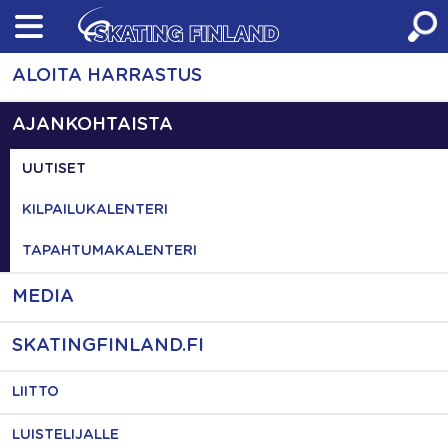
Skip
to
content
ALOITA HARRASTUS
AJANKOHTAISTA
UUTISET
KILPAILUKALENTERI
TAPAHTUMAKALENTERI
MEDIA
SKATINGFINLAND.FI
LIITTO
LUISTELIJALLE