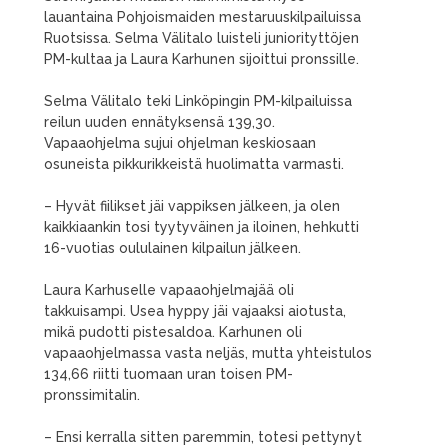
lauantaina Pohjoismaiden mestaruuskilpailuissa
Ruotsissa. Selma Välitalo luisteli juniorityttöjen
PM-kultaa ja Laura Karhunen sijoittui pronssille.
Selma Välitalo teki Linköpingin PM-kilpailuissa
reilun uuden ennätyksensä 139,30.
Vapaaohjelma sujui ohjelman keskiosaan
osuneista pikkurikkeistä huolimatta varmasti.
– Hyvät fiilikset jäi vappiksen jälkeen, ja olen
kaikkiaankin tosi tyytyväinen ja iloinen, hehkutti
16-vuotias oululainen kilpailun jälkeen.
Laura Karhuselle vapaaohjelmajää oli
takkuisampi. Usea hyppy jäi vajaaksi aiotusta,
mikä pudotti pistesaldoa. Karhunen oli
vapaaohjelmassa vasta neljäs, mutta yhteistulos
134,66 riitti tuomaan uran toisen PM-
pronssimitalin.
– Ensi kerralla sitten paremmin, totesi pettynyt