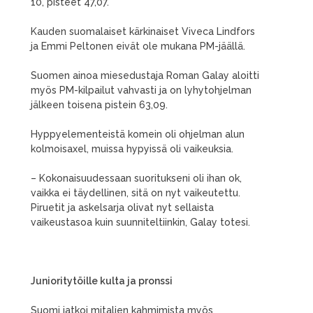
10, pisteet 47,07.
Kauden suomalaiset kärkinaiset Viveca Lindfors
ja Emmi Peltonen eivät ole mukana PM-jäällä.
Suomen ainoa miesedustaja Roman Galay aloitti
myös PM-kilpailut vahvasti ja on lyhytohjelman
jälkeen toisena pistein 63,09.
Hyppyelementeistä komein oli ohjelman alun
kolmoisaxel, muissa hypyissä oli vaikeuksia.
– Kokonaisuudessaan suoritukseni oli ihan ok,
vaikka ei täydellinen, sitä on nyt vaikeutettu.
Piruetit ja askelsarja olivat nyt sellaista
vaikeustasoa kuin suunniteltiinkin, Galay totesi.
Junioritytöille kulta ja pronssi
Suomi jatkoi mitalien kahmimista myös