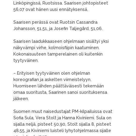
Linköpingissä, Ruotsissa. Saarisen johtopisteet
56,07 ovat hänen uusi ennätyksensä.
Saarisen perässä ovat Ruotsin Cassandra
Johansson, 51,51, ja Josefin Taljegård, 51,06.
Saarisen laadukkaaseen ohjelmaan sisältyi yksi
näkyvämpi virhe, kolmoisflipin kaatuminen.
Kokonaisuuteen tamperelainen oli kuitenkin
tyytyväinen.
– Erityisen tyytyväinen olen ohjelman
koreografian ja askelten viimeistelyyn.
Huomiseen lähden päättäväisesti tekemään
omaa suoritusta, Saarinen sanoi suorituksensa
jälkeen.
Suomen muut naisedustajat PM-kilpailuissa ovat
Sofia Sula, Vera Stolt ja Hanna Kiviniemi. Sula on
sijalla neljä, pisteet 50,90, Stolt sijalla 8, pisteet
48,55, ja Kiviniemi luisteli lyhytohjelmassa sijalle