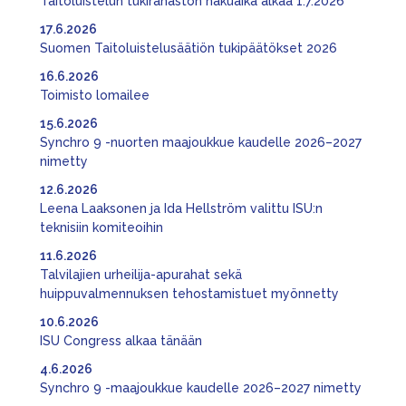
Taitoluistelun tukirahaston hakuaika alkaa 1.7.2026
17.6.2026
Suomen Taitoluistelusäätiön tukipäätökset 2026
16.6.2026
Toimisto lomailee
15.6.2026
Synchro 9 -nuorten maajoukkue kaudelle 2026–2027
nimetty
12.6.2026
Leena Laaksonen ja Ida Hellström valittu ISU:n
teknisiin komiteoihin
11.6.2026
Talvilajien urheilija-apurahat sekä
huippuvalmennuksen tehostamistuet myönnetty
10.6.2026
ISU Congress alkaa tänään
4.6.2026
Synchro 9 -maajoukkue kaudelle 2026–2027 nimetty