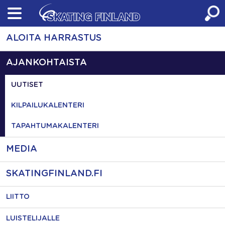
Skip
to
content
ALOITA HARRASTUS
AJANKOHTAISTA
UUTISET
KILPAILUKALENTERI
TAPAHTUMAKALENTERI
MEDIA
SKATINGFINLAND.FI
LIITTO
LUISTELIJALLE