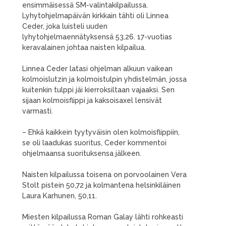
ensimmäisessä SM-valintakilpailussa.
Lyhytohjelmapäivän kirkkain tähti oli Linnea
Ceder, joka luisteli uuden
lyhytohjelmaennätyksensä 53,26. 17-vuotias
keravalainen johtaa naisten kilpailua.
Linnea Ceder latasi ohjelman alkuun vaikean
kolmoislutzin ja kolmoistulpin yhdistelmän, jossa
kuitenkin tulppi jäi kierroksiltaan vajaaksi. Sen
sijaan kolmoisflippi ja kaksoisaxel lensivät
varmasti.
– Ehkä kaikkein tyytyväisin olen kolmoisflippiin,
se oli laadukas suoritus, Ceder kommentoi
ohjelmaansa suorituksensa jälkeen.
Naisten kilpailussa toisena on porvoolainen Vera
Stolt pistein 50,72 ja kolmantena helsinkiläinen
Laura Karhunen, 50,11.
Miesten kilpailussa Roman Galay lähti rohkeasti