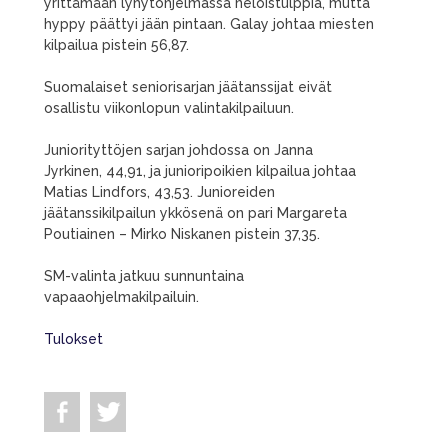
yrittämään lyhytohjelmassa neloistulppia, mutta
hyppy päättyi jään pintaan. Galay johtaa miesten
kilpailua pistein 56,87.
Suomalaiset seniorisarjan jäätanssijat eivät
osallistu viikonlopun valintakilpailuun.
Juniorityttöjen sarjan johdossa on Janna
Jyrkinen, 44,91, ja junioripoikien kilpailua johtaa
Matias Lindfors, 43,53. Junioreiden
jäätanssikilpailun ykkösenä on pari Margareta
Poutiainen – Mirko Niskanen pistein 37,35.
SM-valinta jatkuu sunnuntaina
vapaaohjelmakilpailuin.
Tulokset