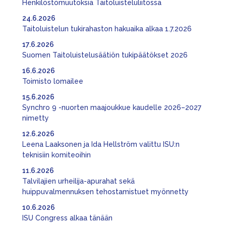
Henkilöstömuutoksia Taitoluisteluliitossa
24.6.2026
Taitoluistelun tukirahaston hakuaika alkaa 1.7.2026
17.6.2026
Suomen Taitoluistelusäätiön tukipäätökset 2026
16.6.2026
Toimisto lomailee
15.6.2026
Synchro 9 -nuorten maajoukkue kaudelle 2026–2027
nimetty
12.6.2026
Leena Laaksonen ja Ida Hellström valittu ISU:n
teknisiin komiteoihin
11.6.2026
Talvilajien urheilija-apurahat sekä
huippuvalmennuksen tehostamistuet myönnetty
10.6.2026
ISU Congress alkaa tänään