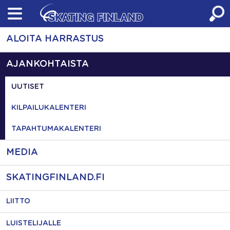
Skip
to
content
ALOITA HARRASTUS
AJANKOHTAISTA
UUTISET
KILPAILUKALENTERI
TAPAHTUMAKALENTERI
MEDIA
SKATINGFINLAND.FI
LIITTO
LUISTELIJALLE