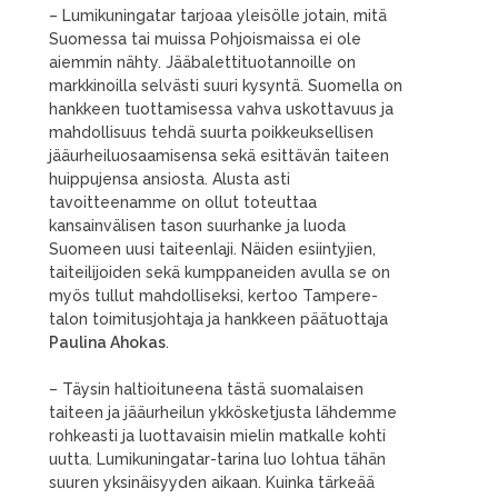
– Lumikuningatar tarjoaa yleisölle jotain, mitä
Suomessa tai muissa Pohjoismaissa ei ole
aiemmin nähty. Jääbalettituotannoille on
markkinoilla selvästi suuri kysyntä. Suomella on
hankkeen tuottamisessa vahva uskottavuus ja
mahdollisuus tehdä suurta poikkeuksellisen
jääurheiluosaamisensa sekä esittävän taiteen
huippujensa ansiosta. Alusta asti
tavoitteenamme on ollut toteuttaa
kansainvälisen tason suurhanke ja luoda
Suomeen uusi taiteenlaji. Näiden esiintyjien,
taiteilijoiden sekä kumppaneiden avulla se on
myös tullut mahdolliseksi, kertoo Tampere-
talon toimitusjohtaja ja hankkeen päätuottaja
Paulina Ahokas
.
– Täysin haltioituneena tästä suomalaisen
taiteen ja jääurheilun ykkösketjusta lähdemme
rohkeasti ja luottavaisin mielin matkalle kohti
uutta. Lumikuningatar-tarina luo lohtua tähän
suuren yksinäisyyden aikaan. Kuinka tärkeää