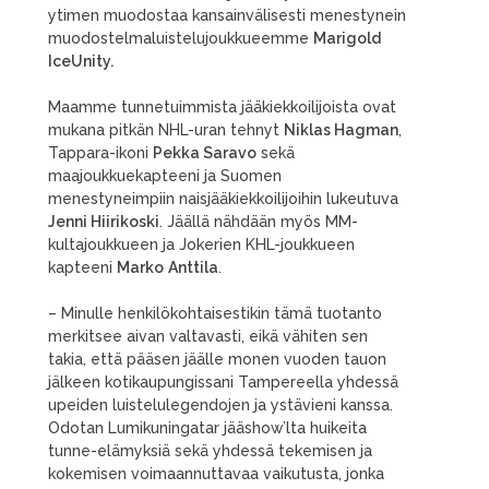
ytimen muodostaa kansainvälisesti menestynein
muodostelmaluistelujoukkueemme
Marigold
IceUnity.
Maamme tunnetuimmista jääkiekkoilijoista ovat
mukana pitkän NHL-uran tehnyt
Niklas Hagman
,
Tappara-ikoni
Pekka Saravo
sekä
maajoukkuekapteeni ja Suomen
menestyneimpiin naisjääkiekkoilijoihin lukeutuva
Jenni Hiirikoski
. Jäällä nähdään myös MM-
kultajoukkueen ja Jokerien KHL-joukkueen
kapteeni
Marko
Anttila
.
– Minulle henkilökohtaisestikin tämä tuotanto
merkitsee aivan valtavasti, eikä vähiten sen
takia, että pääsen jäälle monen vuoden tauon
jälkeen kotikaupungissani Tampereella yhdessä
upeiden luistelulegendojen ja ystävieni kanssa.
Odotan Lumikuningatar jääshow’lta huikeita
tunne-elämyksiä sekä yhdessä tekemisen ja
kokemisen voimaannuttavaa vaikutusta, jonka