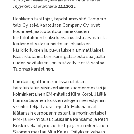
koko perheelle sopiva jääshow. Liput tulevat
myyntiin maanantaina 22.2.
2021.
Hankkeen tuottajat, tapahtumayhtiö Tampere-
talo Oy sekä Kantelinen Company Oy, ovat
koonneet jäätuotantoon nimekkäiden
luistelutähtien lisäksi kansainvälistä arvostusta
keränneet valosuunnittelun, ohjauksen,
käsikirjoituksen ja puvustuksen ammattilaiset.
Klassikkotarina Lumikuningattaresta saa jäällä
uuden sovituksen, jonka sävellyksestä vastaa
Tuomas Kantelinen
.
Lumikuningattaren roolissa nähdään
taitoluistelun viisinkertainen suomenmestari ja
kolminkertainen EM-mitalisti
Kiira Korpi
. Jäällä
hurmaa Suomen kaikkien aikojen menestynein
yksinluistelija
Laura Lepistö
. Mukana ovat
jäätanssin euroopanmestarit ja moninkertaiset
MM- ja EM-mitalistit
Susanna Rahkamo
ja
Petri
Kokko
sekä olympiaedustaja ja moninkertainen
Suomen mestari
Mila Kajas
. Esityksen vahvan