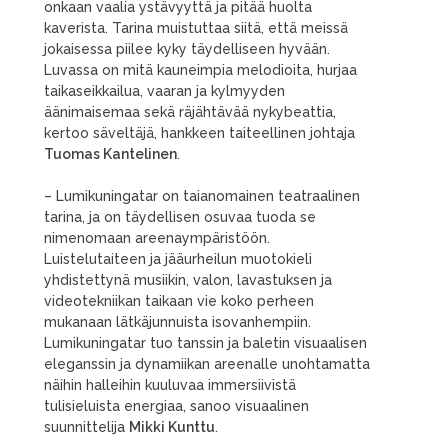
onkaan vaalia ystävyyttä ja pitää huolta
kaverista. Tarina muistuttaa siitä, että meissä
jokaisessa piilee kyky täydelliseen hyvään.
Luvassa on mitä kauneimpia melodioita, hurjaa
taikaseikkailua, vaaran ja kylmyyden
äänimaisemaa sekä räjähtävää nykybeattia,
kertoo säveltäjä, hankkeen taiteellinen johtaja
Tuomas Kantelinen
.
– Lumikuningatar on taianomainen teatraalinen
tarina, ja on täydellisen osuvaa tuoda se
nimenomaan areenaympäristöön.
Luistelutaiteen ja jääurheilun muotokieli
yhdistettynä musiikin, valon, lavastuksen ja
videotekniikan taikaan vie koko perheen
mukanaan lätkäjunnuista isovanhempiin.
Lumikuningatar tuo tanssin ja baletin visuaalisen
eleganssin ja dynamiikan areenalle unohtamatta
näihin halleihin kuuluvaa immersiivistä
tulisieluista energiaa, sanoo visuaalinen
suunnittelija
Mikki Kunttu
.