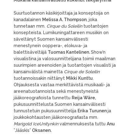
Mukana kansainvälisesti kokenut tekijäryhmä
Suurtuotannon käsikirjoittaja ja konseptoija on
kanadalainen
Melissa A. Thompson
, joka
tunnetaan mm.
Cirque du Soleilin
tuotantojen
konsepteista. Lumikuningattareen musiikin on
säveltänyt Suomen kansainvälisesti
menestynein ooppera-, elokuva- ja
balettisäveltäjä
Tuomas Kantelinen.
Show’n
visualistina ja valosuunnittelijana toimii maailman
suurimpien areenoiden ja tuotantojen visualisti ja
kansainvälistä mainetta
Cirque de Soleilin
tuotannoissakin niittänyt
Mikki Kunttu
.
Ohjauksesta vastaa merkittävistä musikaali- ja
areenatuotannoista sekä menestyneistä
jääkoreografioista tunnettu
Reija Wäre,
pukusuunnittelusta Suomen kansainvälisesti
tunnustetuin pukusuunnittelija
Erika Turunen
ja
joukkokohtausten jääkoreografiasta mm.
Marigold IceUnitynkin
valmennuksesta tuttu
Anu
”Jääskis”
Oksanen.