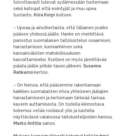
toivottavasti tulevat sydämessään tuntemaan
sekä katsojat että esiintyjät ja muu upea
tuotanto,
Kiira Korpi
iloitsee.
– Upeaa ja ainutkertaista, että tällainen joukko
pääsee yhdessä jäälle. Hanke on merkittävä
panostus suomalaisen taitoluistelun osaamisen,
harrastamisen, kunnianhimon sekä
kansainvälisten mahdollisuuksien
kasvattamiseksi. Itselleni on myös jännittävää
palata jäälle pitkän tauon jälkeen,
Susanna
Rahkamo
kertoo
.
–
On hienoa, että pääsemme rakentamaan
kaikkien suomalaisten intoa yhteiseen jäälajien
harrastamiseen ja kertomaan tärkeää tarinaa
kaverin auttamisesta. On todella kiinnostava
kokemus vetää rooliasut ylle ja luistella
näyttävässä valaisussa taitoluistelijoiden kanssa,
Marko Anttila
sanoo.