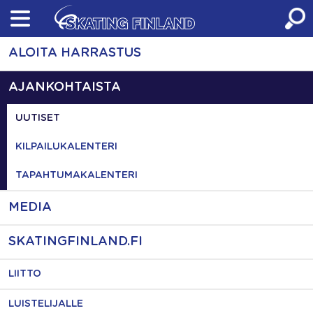
Skip
to
content
ALOITA HARRASTUS
AJANKOHTAISTA
UUTISET
KILPAILUKALENTERI
TAPAHTUMAKALENTERI
MEDIA
SKATINGFINLAND.FI
LIITTO
LUISTELIJALLE