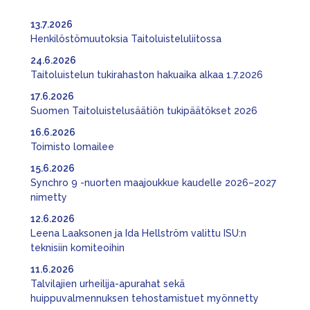
13.7.2026
Henkilöstömuutoksia Taitoluisteluliitossa
24.6.2026
Taitoluistelun tukirahaston hakuaika alkaa 1.7.2026
17.6.2026
Suomen Taitoluistelusäätiön tukipäätökset 2026
16.6.2026
Toimisto lomailee
15.6.2026
Synchro 9 -nuorten maajoukkue kaudelle 2026–2027
nimetty
12.6.2026
Leena Laaksonen ja Ida Hellström valittu ISU:n
teknisiin komiteoihin
11.6.2026
Talvilajien urheilija-apurahat sekä
huippuvalmennuksen tehostamistuet myönnetty