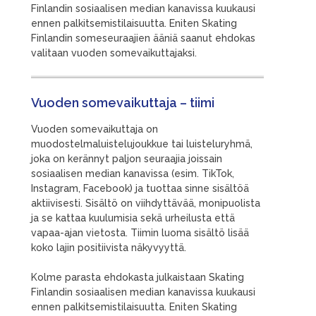
Finlandin sosiaalisen median kanavissa kuukausi
ennen palkitsemistilaisuutta. Eniten Skating
Finlandin someseuraajien ääniä saanut ehdokas
valitaan vuoden somevaikuttajaksi.
Vuoden somevaikuttaja – tiimi
Vuoden somevaikuttaja on
muodostelmaluistelujoukkue tai luisteluryhmä,
joka on kerännyt paljon seuraajia joissain
sosiaalisen median kanavissa (esim. TikTok,
Instagram, Facebook) ja tuottaa sinne sisältöä
aktiivisesti. Sisältö on viihdyttävää, monipuolista
ja se kattaa kuulumisia sekä urheilusta että
vapaa-ajan vietosta. Tiimin luoma sisältö lisää
koko lajin positiivista näkyvyyttä.
Kolme parasta ehdokasta julkaistaan Skating
Finlandin sosiaalisen median kanavissa kuukausi
ennen palkitsemistilaisuutta. Eniten Skating