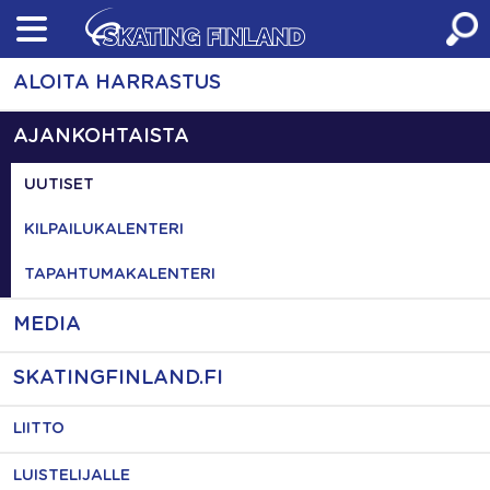
Skip
to
content
ALOITA HARRASTUS
AJANKOHTAISTA
UUTISET
KILPAILUKALENTERI
TAPAHTUMAKALENTERI
MEDIA
SKATINGFINLAND.FI
LIITTO
LUISTELIJALLE