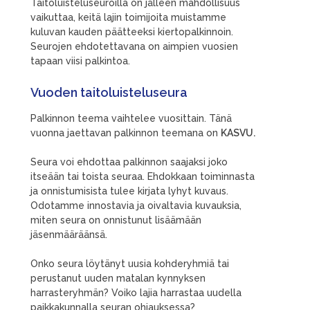
Taitoluisteluseuroilla on jälleen mahdollisuus
vaikuttaa, keitä lajin toimijoita muistamme
kuluvan kauden päätteeksi kiertopalkinnoin.​
Seurojen ehdotettavana on aimpien vuosien
tapaan viisi palkintoa.
Vuoden taitoluisteluseura
Palkinnon teema vaihtelee vuosittain. Tänä
vuonna jaettavan palkinnon teemana on
KASVU.
Seura voi ehdottaa palkinnon saajaksi joko
itseään tai toista seuraa. Ehdokkaan toiminnasta
ja onnistumisista tulee kirjata lyhyt kuvaus.
Odotamme innostavia ja oivaltavia kuvauksia,
miten seura on onnistunut lisäämään
jäsenmääräänsä.
Onko seura löytänyt uusia kohderyhmiä tai
perustanut uuden matalan kynnyksen
harrasteryhmän? Voiko lajia harrastaa uudella
paikkakunnalla seuran ohjauksessa?