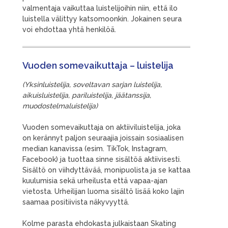
valmentaja vaikuttaa luistelijoihin niin, että ilo
luistella välittyy katsomoonkin. Jokainen seura
voi ehdottaa yhtä henkilöä.
Vuoden somevaikuttaja – luistelija
(Yksinluistelija, soveltavan sarjan luistelija,
aikuisluistelija, pariluistelija, jäätanssija,
muodostelmaluistelija)
Vuoden somevaikuttaja on aktiiviluistelija, joka
on kerännyt paljon seuraajia joissain sosiaalisen
median kanavissa (esim. TikTok, Instagram,
Facebook) ja tuottaa sinne sisältöä aktiivisesti.
Sisältö on viihdyttävää, monipuolista ja se kattaa
kuulumisia sekä urheilusta että vapaa-ajan
vietosta. Urheilijan luoma sisältö lisää koko lajin
saamaa positiivista näkyvyyttä.
Kolme parasta ehdokasta julkaistaan Skating