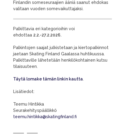
Finlandin someseuraajien ääniä saanut ehdokas
valitaan vuoden somevaikuttajaksi.
Palkittavia eri kategorioihin voi
ehdottaa
2.2.-27.2.2026.
Palkintojen saajat julkistetaan ja kiertopalkinnot
jaetaan Skating Finland Gaalassa huhtikuussa.
Palkittaville lähetetään henkilökohtainen kutsu
tilaisuuteen.
Täytä lomake tämän linkin kautta
.
Lisätiedot:
Teemu Hintikka
Seurakehityspäällikkö
teemu.hintikka@skatingfinland.fi