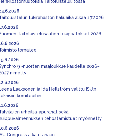
Henkilöstömuutoksia Taitoluisteluliitossa
24.6.2026
Taitoluistelun tukirahaston hakuaika alkaa 1.7.2026
17.6.2026
Suomen Taitoluistelusäätiön tukipäätökset 2026
16.6.2026
Toimisto lomailee
15.6.2026
Synchro 9 -nuorten maajoukkue kaudelle 2026–
2027 nimetty
12.6.2026
Leena Laaksonen ja Ida Hellström valittu ISU:n
teknisiin komiteoihin
11.6.2026
Talvilajien urheilija-apurahat sekä
huippuvalmennuksen tehostamistuet myönnetty
10.6.2026
ISU Congress alkaa tänään