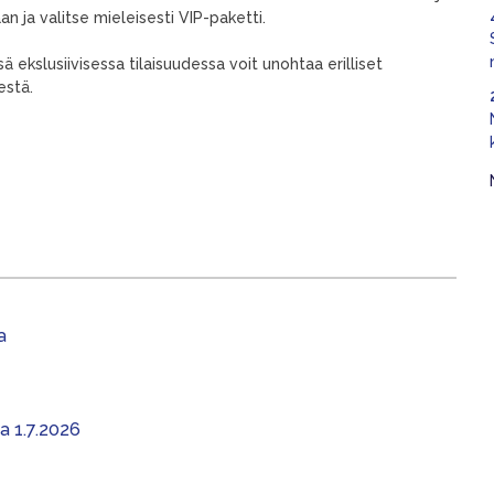
n ja valitse mieleisesti VIP-paketti.
ä ekslusiivisessa tilaisuudessa voit unohtaa erilliset
sestä.
a
aa 1.7.2026