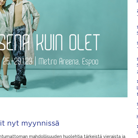
it nyt myynnissä
unohtumattoman mahdollisuuden huolehtia tärkeistä vieraista ja