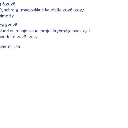
4.6.2026
Synchro 9 -maajoukkue kaudelle 2026–2027
nimetty
29.5.2026
Nuorten maajoukkue, projektiryhmä ja haastajat
kaudelle 2026–2027
Näytä lisää...