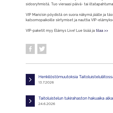
sidosryhmistä. Tuo vieraasi päivä- tai iltatapahtumaa
VIP Mario’sin pöydistä on suora näkymä jäälle ja täss
katsomopaikoille siirtymiset ja nauttia VIP-elämyk
VIP-paketit myy Elämys Live! Lue lisää ja
tilaa >>
Henkilöstömuutoksia Taitoluisteluliitoss
13.7.2026
Taitoluistelun tukirahaston hakuaika alk
24.6.2026