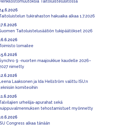
Henkilöstömuutoksia Taitoluisteluliitossa
24.6.2026
Taitoluistelun tukirahaston hakuaika alkaa 1.7.2026
17.6.2026
Suomen Taitoluistelusäätiön tukipäätökset 2026
16.6.2026
Toimisto lomailee
15.6.2026
Synchro 9 -nuorten maajoukkue kaudelle 2026–
2027 nimetty
12.6.2026
Leena Laaksonen ja Ida Hellström valittu ISU:n
teknisiin komiteoihin
11.6.2026
Talvilajien urheilija-apurahat sekä
huippuvalmennuksen tehostamistuet myönnetty
10.6.2026
ISU Congress alkaa tänään