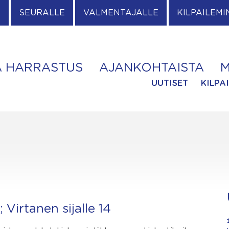
E
SEURALLE
VALMENTAJALLE
KILPAILEMI
A HARRASTUS
AJANKOHTAISTA
M
UUTISET
KILPA
Virtanen sijalle 14