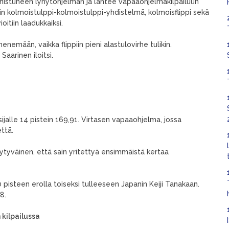
nnistuneen lyhytohjelman ja lähtee vapaaohjelmakilpailuun
tiin kolmoistulppi-kolmoistulppi-yhdistelmä, kolmoisflippi sekä
oitiin laadukkaiksi.
enemään, vaikka flippiin pieni alastulovirhe tulikin.
aarinen iloitsi.
sijalle 14 pistein 169,91. Virtasen vapaaohjelma, jossa
että.
tyytyväinen, että sain yritettyä ensimmäistä kertaa
 pisteen erolla toiseksi tulleeseen Japanin Keiji Tanakaan.
8.
 kilpailussa