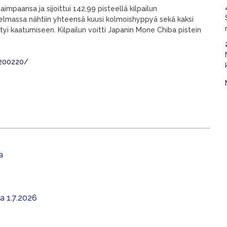
aimpaansa ja sijoittui 142,99 pisteellä kilpailun
elmassa nähtiin yhteensä kuusi kolmoishyppyä sekä kaksi
ttyi kaatumiseen. Kilpailun voitti Japanin Mone Chiba pistein
0200220/
a
aa 1.7.2026