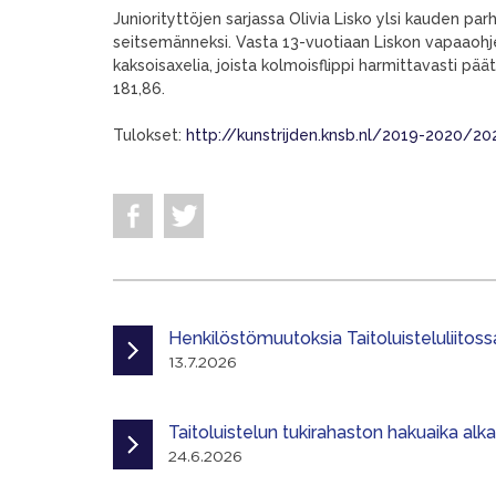
Juniorityttöjen sarjassa Olivia Lisko ylsi kauden parh
seitsemänneksi. Vasta 13-vuotiaan Liskon vapaaohj
kaksoisaxelia, joista kolmoisflippi harmittavasti pää
181,86.
Tulokset:
http://kunstrijden.knsb.nl/2019-2020/2
Henkilöstömuutoksia Taitoluisteluliitoss
13.7.2026
Taitoluistelun tukirahaston hakuaika alk
24.6.2026