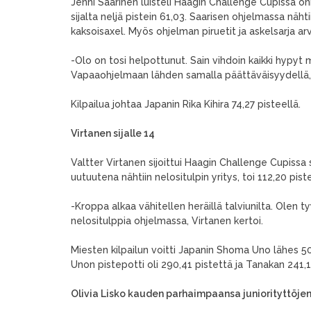
Jenni Saarinen luisteli Haagin Challenge Cupissa o
sijalta neljä pistein 61,03. Saarisen ohjelmassa näh
kaksoisaxel. Myös ohjelman piruetit ja askelsarja arvi
-Olo on tosi helpottunut. Sain vihdoin kaikki hypyt m
Vapaaohjelmaan lähden samalla päättäväisyydellä, S
Kilpailua johtaa Japanin Rika Kihira 74,27 pisteellä.
Virtanen sijalle 14
Valtter Virtanen sijoittui Haagin Challenge Cupissa 
uutuutena nähtiin nelositulpin yritys, toi 112,20 pist
-Kroppa alkaa vähitellen heräillä talviunilta. Olen 
nelositulppia ohjelmassa, Virtanen kertoi.
Miesten kilpailun voitti Japanin Shoma Uno lähes 50
Unon pistepotti oli 290,41 pistettä ja Tanakan 241,1
Olivia Lisko kauden parhaimpaansa juniorityttöjen