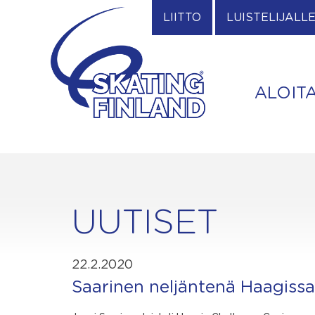
Skip
LIITTO
LUISTELIJALL
to
content
ALOIT
UUTISET
22.2.2020
Saarinen neljäntenä Haagissa; 