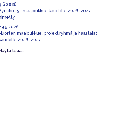
4.6.2026
Synchro 9 -maajoukkue kaudelle 2026–2027
nimetty
29.5.2026
Nuorten maajoukkue, projektiryhmä ja haastajat
kaudelle 2026–2027
Näytä lisää...