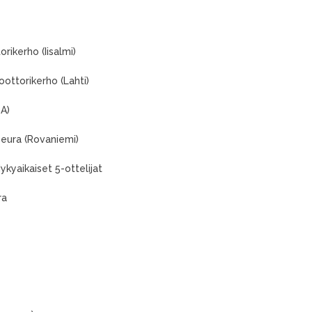
rikerho (Iisalmi)
ottorikerho (Lahti)
A)
eura (Rovaniemi)
kyaikaiset 5-ottelijat
ra