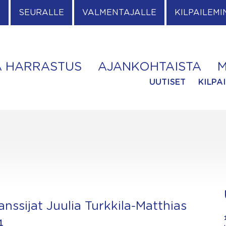
E
SEURALLE
VALMENTAJALLE
KILPAILEMI
A HARRASTUS
AJANKOHTAISTA
M
UUTISET
KILPA
tanssijat Juulia Turkkila-Matthias
4