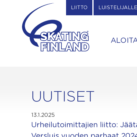
Skip
LIITTO
LUISTELIJALL
to
content
ALOIT
UUTISET
13.1.2025
Urheilutoimittajien liitto: Jää
Versluis vuoden parhaat 202