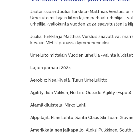
Jäätanssipari
Juulia Turkkila
–
Matthias Versluis
on n
Urheilutoimittajain liiton lajien parhaat urheilijat -v
urheilija -valiokunta vuoden 2024 saavutusten ja ki
Juulia Turkkila ja Matthias Versluis saavuttivat mar
kevään MM-kilpailuissa kymmenenneksi.
Urheilutoimittajain Vuoden urheilija -valinta julkis
Lajien parhaat 2024
Aerobic:
Nea Kivelä, Turun Urheiluliitto
Agility:
Iida Vakkuri, No Life Outside Agility (Espoo)
Alamäkiluistelu:
Mirko Lahti
Alppilajit:
Elian Lehto, Santa Claus Ski Team (Rova
Amerikkalainen jalkapallo:
Aleksi Pulkkinen, South