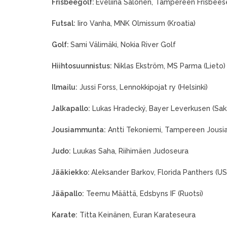
Frisbeegolf:
Eveliina Salonen, Tampereen Frisbees
Futsal:
Iiro Vanha, MNK Olmissum (Kroatia)
Golf:
Sami Välimäki, Nokia River Golf
Hiihtosuunnistus:
Niklas Ekström, MS Parma (Lieto)
Ilmailu:
Jussi Forss, Lennokkipojat ry (Helsinki)
Jalkapallo:
Lukas Hradecký, Bayer Leverkusen (Sak
Jousiammunta:
Antti Tekoniemi, Tampereen Jousi
Judo:
Luukas Saha, Riihimäen Judoseura
Jääkiekko:
Aleksander Barkov, Florida Panthers (US
Jääpallo:
Teemu Määttä, Edsbyns IF (Ruotsi)
Karate:
Titta Keinänen, Euran Karateseura