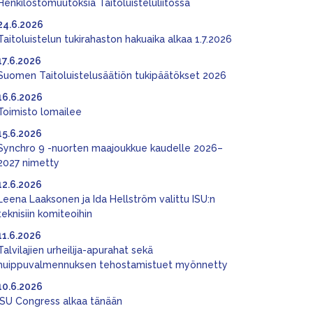
Henkilöstömuutoksia Taitoluisteluliitossa
24.6.2026
Taitoluistelun tukirahaston hakuaika alkaa 1.7.2026
17.6.2026
Suomen Taitoluistelusäätiön tukipäätökset 2026
16.6.2026
Toimisto lomailee
15.6.2026
Synchro 9 -nuorten maajoukkue kaudelle 2026–
2027 nimetty
12.6.2026
Leena Laaksonen ja Ida Hellström valittu ISU:n
teknisiin komiteoihin
11.6.2026
Talvilajien urheilija-apurahat sekä
huippuvalmennuksen tehostamistuet myönnetty
10.6.2026
ISU Congress alkaa tänään