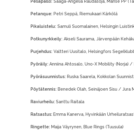
Pesäpallo:
Saaga-Angelia Raudasoja, Manse PP (T
Petanque:
Petri Seppä, Riemukaari Kärkölä
Pikaluistelu:
Samuli Suomalainen, Helsingin Luistinki
Potkunyrkkeily:
Akseli Saurama, Järvenpään Kehäk
Purjehdus:
Valtteri Uusitalo, Helsingfors Segelklub
Pyöräily:
Anniina Ahtosalo, Uno-X Mobility (Norja) /
Pyöräsuunnistus:
Ruska Saarela, Kokkolan Suunnist
Pöytätennis:
Benedek Olah, Seinäjoen Sisu / Jura 
Raviurheilu:
Santtu Raitala
Ratsastus:
Emma Kanerva, Hyvinkään Urheiluratsas
Ringette:
Maija Väyrynen, Blue Rings (Tuusula)