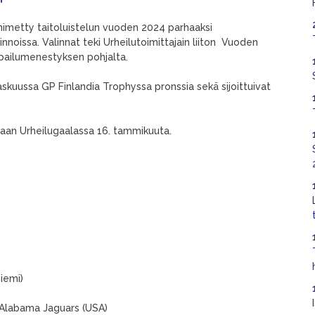
imetty taitoluistelun vuoden 2024 parhaaksi
alinnoissa. Valinnat teki Urheilutoimittajain liiton Vuoden
lpailumenestyksen pohjalta.
raskuussa GP Finlandia Trophyssa pronssia sekä sijoittuivat
tetaan Urheilugaalassa 16. tammikuuta.
niemi)
 Alabama Jaguars (USA)