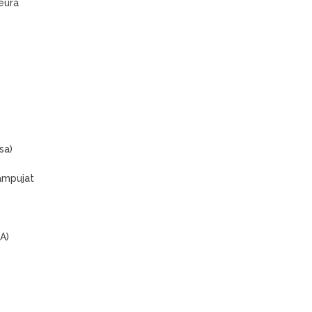
eura
sa)
ampujat
A)