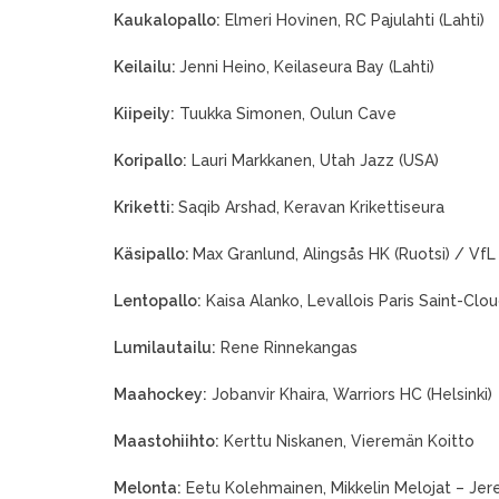
Kaukalopallo:
Elmeri Hovinen, RC Pajulahti (Lahti)
Keilailu:
Jenni Heino, Keilaseura Bay (Lahti)
Kiipeily:
Tuukka Simonen, Oulun Cave
Koripallo:
Lauri Markkanen, Utah Jazz (USA)
Kriketti:
Saqib Arshad, Keravan Krikettiseura
Käsipallo:
Max Granlund, Alingsås HK (Ruotsi) / VfL
Lentopallo:
Kaisa Alanko, Levallois Paris Saint-Cl
Lumilautailu:
Rene Rinnekangas
Maahockey:
Jobanvir Khaira, Warriors HC (Helsinki)
Maastohiihto:
Kerttu Niskanen, Vieremän Koitto
Melonta:
Eetu Kolehmainen, Mikkelin Melojat – Jer