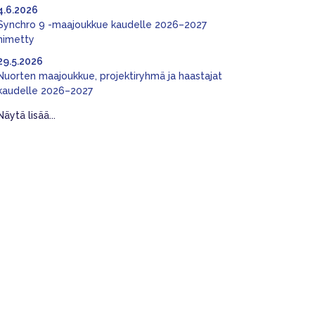
4.6.2026
Synchro 9 -maajoukkue kaudelle 2026–2027
nimetty
29.5.2026
Nuorten maajoukkue, projektiryhmä ja haastajat
kaudelle 2026–2027
Näytä lisää...