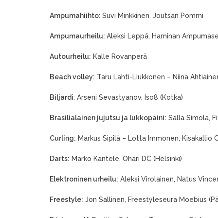
Ampumahiihto:
Suvi Minkkinen, Joutsan Pommi
Ampumaurheilu:
Aleksi Leppä, Haminan Ampumas
Autourheilu:
Kalle 
Beach volley:
Taru Lahti-Liukkonen – Niina Ahtiaine
Biljardi
: Arseni Sevastyanov, Iso8 (Kotka)
Brasilialainen jujutsu ja lukkopaini:
Salla Simola, F
Curling:
Markus Sipilä – Lotta Immonen, Kisakallio C
Darts:
Marko Kantele, Ohari DC (Helsinki)
Elektroninen urheilu:
Aleksi Virolainen, Natus Vincer
Freestyle:
Jon Sallinen, Freestyleseura Moebius (P