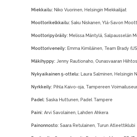
Miekkailu:
Niko Vuorinen, Helsingin Miekkailijat
Moottorikelkkailu:
Saku Niskanen, Ylä-Savon Mootto
Moottoripyöräily:
Melissa Mäntylä, Salpausselän Mo
Moottoriveneily:
Emma Kimiläinen, Team Brady (US
Mäkihyppy:
Jenny Rautionaho, Ounasvaaran Hiihtos
Nykyaikainen 5-ottelu:
Laura Salminen, Helsingin Ny
Nyrkkeily:
Pihla Kaivo-oja, Tampereen Voimailuseu
Padel:
Saska Huttunen, Padel Tampere
Paini:
Arvi Savolainen, Lahden Ahkera
Painonnosto:
Saara Retulainen, Turun Atleettiklubi