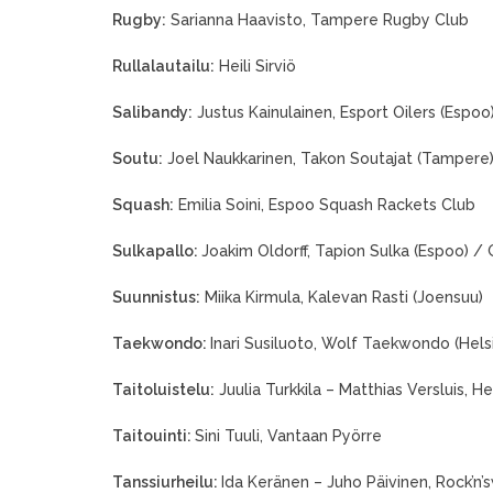
Rugby:
Sarianna Haavisto, Tampere Rugby Club
Rullalautailu:
Heili Sirviö
Salibandy:
Justus Kainulainen, Esport Oilers (Espoo
Soutu:
Joel Naukkarinen, Takon Soutajat (Tampere
Squash:
Emilia Soini, Espoo Squash Rackets Club
Sulkapallo:
Joakim Oldorff, Tapion Sulka (Espoo) /
Suunnistus:
Miika Kirmula, Kalevan Rasti (Joensuu)
Taekwondo:
Inari Susiluoto, Wolf Taekwondo (Helsi
Taitoluistelu:
Juulia Turkkila – Matthias Versluis, Hel
Taitouinti:
Sini Tuuli, Vantaan Pyörre
Tanssiurheilu:
Ida Keränen – Juho Päivinen, Rock’n’