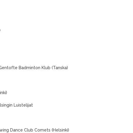
)
)
 Gentofte Badminton Klub (Tanska)
nki)
singin Luistelijat
swing Dance Club Comets (Helsinki)