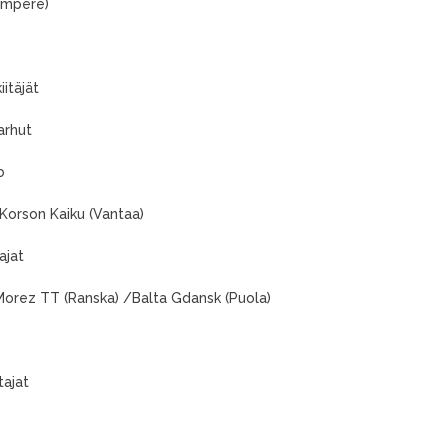
ampere)
itäjät
arhut
b
 Korson Kaiku (Vantaa)
ajat
Morez TT (Ranska) /Balta Gdansk (Puola)
tajat