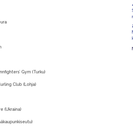
eura
Rovanperä
n
innfighters’ Gym (Turku)
urling Club (Lohja)
e (Ukraina)
ääkaupunkiseutu)