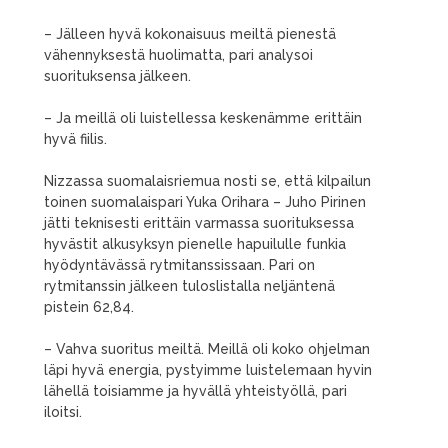
– Jälleen hyvä kokonaisuus meiltä pienestä
vähennyksestä huolimatta, pari analysoi
suorituksensa jälkeen.
– Ja meillä oli luistellessa keskenämme erittäin
hyvä fiilis.
Nizzassa suomalaisriemua nosti se, että kilpailun
toinen suomalaispari Yuka Orihara – Juho Pirinen
jätti teknisesti erittäin varmassa suorituksessa
hyvästit alkusyksyn pienelle hapuilulle funkia
hyödyntävässä rytmitanssissaan. Pari on
rytmitanssin jälkeen tuloslistalla neljäntenä
pistein 62,84.
– Vahva suoritus meiltä. Meillä oli koko ohjelman
läpi hyvä energia, pystyimme luistelemaan hyvin
lähellä toisiamme ja hyvällä yhteistyöllä, pari
iloitsi.