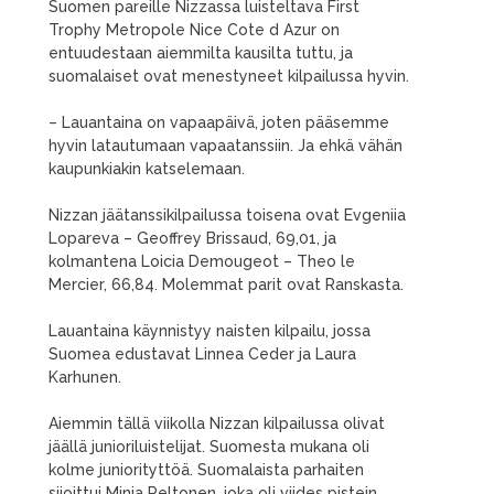
Suomen pareille Nizzassa luisteltava First
Trophy Metropole Nice Cote d Azur on
entuudestaan aiemmilta kausilta tuttu, ja
suomalaiset ovat menestyneet kilpailussa hyvin.
– Lauantaina on vapaapäivä, joten pääsemme
hyvin latautumaan vapaatanssiin. Ja ehkä vähän
kaupunkiakin katselemaan.
Nizzan jäätanssikilpailussa toisena ovat Evgeniia
Lopareva – Geoffrey Brissaud, 69,01, ja
kolmantena Loicia Demougeot – Theo le
Mercier, 66,84. Molemmat parit ovat Ranskasta.
Lauantaina käynnistyy naisten kilpailu, jossa
Suomea edustavat Linnea Ceder ja Laura
Karhunen.
Aiemmin tällä viikolla Nizzan kilpailussa olivat
jäällä junioriluistelijat. Suomesta mukana oli
kolme juniorityttöä. Suomalaista parhaiten
sijoittui Minja Peltonen, joka oli viides pistein