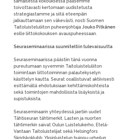
samaisessa kokouksessa pääsemme
toivottavasti kertomaan uudistetusta
strategiastamme ja siitä eteenpäin
jalkauttamaan sen väkevästi, nosti Suomen
Taitoluisteluliiton puheenjohtaja
Jouko Pitkänen
esille
liittokokouksen avauspuheessaan.
Seuraseminaarissa suunniteltiin tulevaisuutta
Seuraseminaarissa päästiin tänä vuonna
pureutumaan syvemmin Taitoluisteluliiton
toimintaan liittotoiminnan palautekyselyn
käsittelyn kautta. Seurat osallistuivat aktiivisesti
esittämällä ehdotuksiaan kehittämiskohteista
sekä toimintojen mahdollisista lisäyksistä ja
supistuksista.
Seuraseminaarin yhteydessä jaetiin uudet
Tähtiseuran tähtimerkit. Lasten ja nuorten
tähtimerkin saivat Oulun Luistelukerho, Etelä-
Vantaan Taitoluistelijat sekä Helsingfors
Skridskoklubb. Yksinluistelun huippu-urheilun