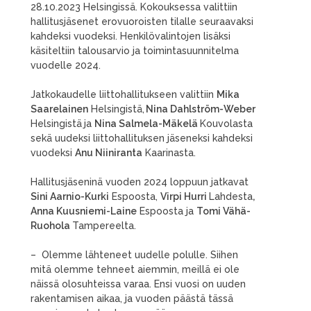
28.10.2023 Helsingissä. Kokouksessa valittiin
hallitusjäsenet erovuoroisten tilalle seuraavaksi
kahdeksi vuodeksi. Henkilövalintojen lisäksi
käsiteltiin talousarvio ja toimintasuunnitelma
vuodelle 2024.
Jatkokaudelle liittohallitukseen valittiin
Mika
Saarelainen
Helsingistä,
Nina Dahlström-Weber
Helsingistä
ja
Nina Salmela-Mäkelä
Kouvolasta
sekä uudeksi liittohallituksen jäseneksi kahdeksi
vuodeksi
Anu Niiniranta
Kaarinasta.
Hallitusjäseninä vuoden 2024 loppuun jatkavat
Sini Aarnio-Kurki
Espoosta,
Virpi Hurri
Lahdesta
,
Anna Kuusniemi-Laine
Espoosta ja
Tomi Vähä-
Ruohola
Tampereelta.
– Olemme lähteneet uudelle polulle. Siihen
mitä olemme tehneet aiemmin, meillä ei ole
näissä olosuhteissa varaa. Ensi vuosi on uuden
rakentamisen aikaa, ja vuoden päästä tässä