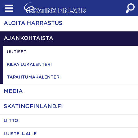
Skip
to
content
ALOITA HARRASTUS
AJANKOHTAISTA
UUTISET
KILPAILUKALENTERI
TAPAHTUMAKALENTERI
MEDIA
SKATINGFINLAND.FI
LIITTO
LUISTELIJALLE