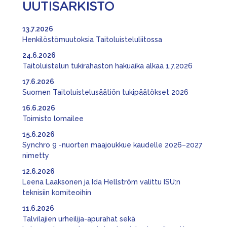
UUTISARKISTO
13.7.2026
Henkilöstömuutoksia Taitoluisteluliitossa
24.6.2026
Taitoluistelun tukirahaston hakuaika alkaa 1.7.2026
17.6.2026
Suomen Taitoluistelusäätiön tukipäätökset 2026
16.6.2026
Toimisto lomailee
15.6.2026
Synchro 9 -nuorten maajoukkue kaudelle 2026–2027
nimetty
12.6.2026
Leena Laaksonen ja Ida Hellström valittu ISU:n
teknisiin komiteoihin
11.6.2026
Talvilajien urheilija-apurahat sekä