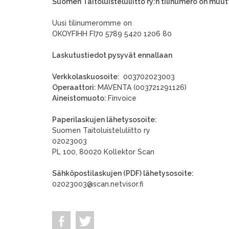
Suomen Taitoluisteluliitto ry:n tilinumero on muut
Uusi tilinumeromme on
OKOYFIHH FI70 5789 5420 1206 80
Laskutustiedot pysyvät ennallaan
Verkkolaskuosoite:
003702023003
Operaattori:
MAVENTA (003721291126)
Aineistomuoto:
Finvoice
Paperilaskujen lähetysosoite:
Suomen Taitoluisteluliitto ry
02023003
PL 100, 80020 Kollektor Scan
Sähköpostilaskujen (PDF) lähetysosoite:
02023003@scan.netvisor.fi