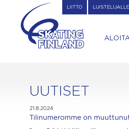
Skip
LIITTO
LUISTELIJALL
to
content
ALOIT
UUTISET
21.8.2024
Tilinumeromme on muuttunu