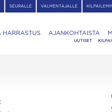
E
SEURALLE
VALMENTAJALLE
KILPAILEMI
A HARRASTUS
AJANKOHTAISTA
M
UUTISET
KILPA
t