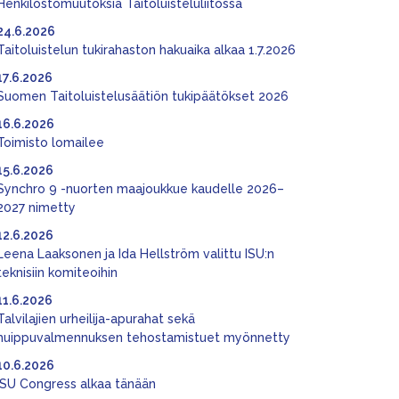
Henkilöstömuutoksia Taitoluisteluliitossa
24.6.2026
Taitoluistelun tukirahaston hakuaika alkaa 1.7.2026
17.6.2026
Suomen Taitoluistelusäätiön tukipäätökset 2026
16.6.2026
Toimisto lomailee
15.6.2026
Synchro 9 -nuorten maajoukkue kaudelle 2026–
2027 nimetty
12.6.2026
Leena Laaksonen ja Ida Hellström valittu ISU:n
teknisiin komiteoihin
11.6.2026
Talvilajien urheilija-apurahat sekä
huippuvalmennuksen tehostamistuet myönnetty
10.6.2026
ISU Congress alkaa tänään