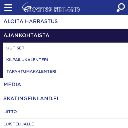
Skip
to
content
ALOITA HARRASTUS
AJANKOHTAISTA
UUTISET
KILPAILUKALENTERI
TAPAHTUMAKALENTERI
MEDIA
SKATINGFINLAND.FI
LIITTO
LUISTELIJALLE