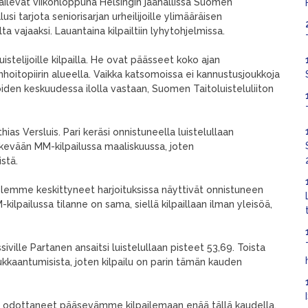
ailevat viikonloppuna Helsingin jäähallissa Suomen
lusi tarjota seniorisarjan urheilijoille ylimääräisen
a vajaaksi. Lauantaina kilpailtiin lyhytohjelmissa.
telijoille kilpailla. He ovat päässeet koko ajan
anhoitopiirin alueella. Vaikka katsomoissa ei kannustusjoukkoja
ijoiden keskuudessa ilolla vastaan, Suomen Taitoluisteluliiton
thias Versluis. Pari keräsi onnistuneella luistelullaan
n kevään MM-kilpailussa maaliskuussa, joten
stä.
n olemme keskittyneet harjoituksissa näyttivät onnistuneen
M-kilpailussa tilanne on sama, siellä kilpaillaan ilman yleisöä,
siville Partanen ansaitsi luistelullaan pisteet 53,69. Toista
ukkaantumisista, joten kilpailu on parin tämän kauden
mme odottaneet pääsevämme kilpailemaan enää tällä kaudella.