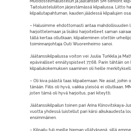
Muodostelmaluistelun ja jäätanssin SM-seniorit kilp
Taitoluisteluliiton järjestämässä kilpailussa. Liitto ha
kilpailutapahtuman, kauden jäädessä kilpailujen osalt
– Halusimme ehdottomasti antaa mahdollisuuden luis
harjoittelemaan ja lisäksi harjoitelleet saman saira
tällä kertaa ollutkaan, kilpaileminen otettiin urheil
toiminnanjohtaja Outi Wuorenheimo sanoi.
Jäätanssikilpailussa voiton vei Juulia Turkkila ja Mat
epäviralliset ennätyspisteet 77,68. Parin tähtäin o
kilpailukokemuksen saaminen oli heille merkitykselli
– Oli kiva päästä taas kilpailemaan. Ne asiat, joihi
tänään. Fiilis oli hyvä, vaikka yleisöä ei ollutkaan. M
joten tämä oli hyvä harjoitus, pari kiteytti.
Jäätanssikilpailun toinen pari Arina Klinovitskaya-Jus
vuotta yhdessä luistellut pari kärsi alkukaudesta lo
ensimmäinen.
– Kilpailu tuli meille hieman yllätyksenä, sillä e