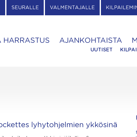
E
SEURALLE
VALMENTAJALLE
KILPAILEMI
A HARRASTUS
AJANKOHTAISTA
M
UUTISET
KILPA
 Rockettes lyhytohjelmien ykkösinä