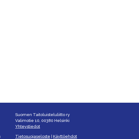
Suomen Taitoluisteluliitto ry
Valimotie 10, 00380 Helsinki
Yhteystiedot
Tietosuojaseloste
|
Käyttöehdot