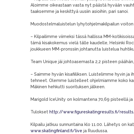
Aloimme oikeastaan vasta nyt päästä hyvään vauhti
taaksemme ja keskittyä uusiin asioihin, pari sanoi.
Muodostelmaluistelun lyhytohjelmakilpailun voiton v
– Kilpailimme viimeksi tässä hallissa MM-kotikisoissa
tämä kisakokemus vielä tälle kaudelle, Helsinki Roc
joukkueen MM-pronssiin johtanutta luistelua huhtik
Team Unique jäi johtoasemasta 2,2 pisteen päähän,
– Saimme hyvän kisafiiliksen. Luistelimme hyvin ja 
tehneet. Olemme luistelleet ohjelmiamme koko kau
Mäkinen hehkutti suorituksen jälkeen.
Marigold IceUnity on kolmantena 70,69 pisteellä ja
Tulokset
http://www.figureskatingresults.fi/res
Kilpailu jatkuu sunnuntaina klo 11.00. Lähetys on k
www.skatingfinland.fi/live
ja Ruudussa.