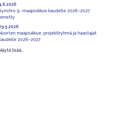
4.6.2026
Synchro 9 -maajoukkue kaudelle 2026–2027
nimetty
29.5.2026
Nuorten maajoukkue, projektiryhmä ja haastajat
kaudelle 2026–2027
Näytä lisää...