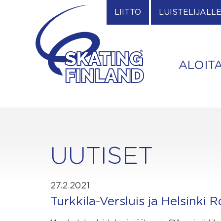
Skip
LIITTO
LUISTELIJALL
to
content
ALOIT
UUTISET
27.2.2021
Turkkila-Versluis ja Helsinki