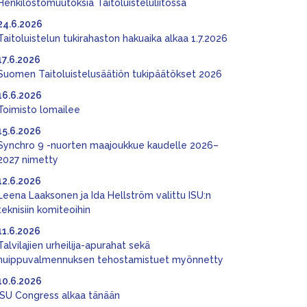
Henkilöstömuutoksia Taitoluisteluliitossa
24.6.2026
Taitoluistelun tukirahaston hakuaika alkaa 1.7.2026
17.6.2026
Suomen Taitoluistelusäätiön tukipäätökset 2026
16.6.2026
Toimisto lomailee
15.6.2026
Synchro 9 -nuorten maajoukkue kaudelle 2026–
2027 nimetty
12.6.2026
Leena Laaksonen ja Ida Hellström valittu ISU:n
teknisiin komiteoihin
11.6.2026
Talvilajien urheilija-apurahat sekä
huippuvalmennuksen tehostamistuet myönnetty
10.6.2026
ISU Congress alkaa tänään