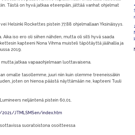
in. Tästä on hyvä jatkaa eteenpäin, jättää vanhat ohjelmat
ei Helsinki Rockettes pistein 77,88 ohjelmallaan Yksinäisyys.
. Aika iso ero oli siihen nähden, mutta oli silti hyvä saada
kettesin kapteeni Nona Vihma muisteli täpötäyttä jäähallia ja
uussa 2019.
 mutta jatkaa vapaaohjelmaan luottavaisena.
ihan omalle tasollemme, juuri niin kuin olemme treeneissäkin
den, joten on hienoa päästä näyttämään ne, kapteeni Tuuli
 Lumineers neljäntenä pistein 60,01.
ults/2021/JTMLSMSen/index.htm
atsottavissa suoratoistona osoitteessa