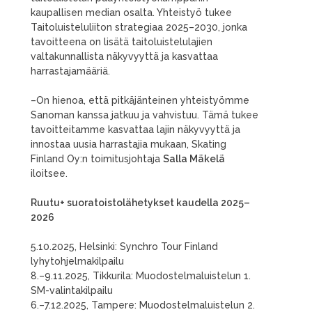
kaupallisen median osalta. Yhteistyö tukee
Taitoluisteluliiton strategiaa 2025–2030, jonka
tavoitteena on lisätä taitoluistelulajien
valtakunnallista näkyvyyttä ja kasvattaa
harrastajamääriä.
–On hienoa, että pitkäjänteinen yhteistyömme
Sanoman kanssa jatkuu ja vahvistuu. Tämä tukee
tavoitteitamme kasvattaa lajin näkyvyyttä ja
innostaa uusia harrastajia mukaan, Skating
Finland Oy:n toimitusjohtaja
Salla Mäkelä
iloitsee.
Ruutu+ suoratoistolähetykset kaudella 2025–
2026
5.10.2025, Helsinki: Synchro Tour Finland
lyhytohjelmakilpailu
8.–9.11.2025, Tikkurila: Muodostelmaluistelun 1.
SM-valintakilpailu
6.–7.12.2025, Tampere: Muodostelmaluistelun 2.