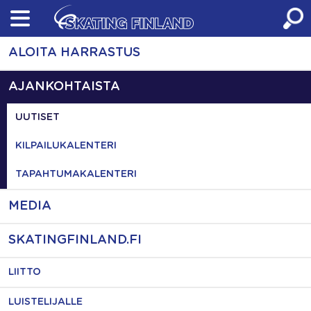
Skip
to
content
ALOITA HARRASTUS
AJANKOHTAISTA
UUTISET
KILPAILUKALENTERI
TAPAHTUMAKALENTERI
MEDIA
SKATINGFINLAND.FI
LIITTO
LUISTELIJALLE