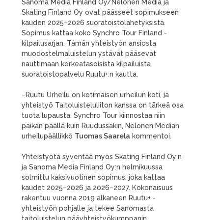
Sanoma Media Finland Oy/Nelonen Media ja
Skating Finland Oy ovat päässeet sopimukseen
kauden 2025–2026 suoratoistolähetyksistä.
Sopimus kattaa koko Synchro Tour Finland -
kilpailusarjan. Tämän yhteistyön ansiosta
muodostelmaluistelun ystävät pääsevät
nauttimaan korkeatasoisista kilpailuista
suoratoistopalvelu Ruutu+:n kautta.
–Ruutu Urheilu on kotimaisen urheilun koti, ja
yhteistyö Taitoluisteluliiton kanssa on tärkeä osa
tuota lupausta. Synchro Tour kiinnostaa niin
paikan päällä kuin Ruudussakin, Nelonen Median
urheilupäällikkö
Tuomas Saarela
kommentoi.
Yhteistyötä syventää myös Skating Finland Oy:n
ja Sanoma Media Finland Oy:n helmikuussa
solmittu kaksivuotinen sopimus, joka kattaa
kaudet 2025–2026 ja 2026–2027. Kokonaisuus
rakentuu vuonna 2019 alkaneen Ruutu+ -
yhteistyön pohjalle ja tekee Sanomasta
taitoluistelun pääyhteistyökumppanin