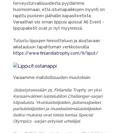
terveysturvallisuudesta pyydämme
huomioimaan, että istumapaikkojen myynti on
rajattu puoleen jäähallin kapasiteetista.
Varaathan siis oman lippusi ajoissa! All Event -
lippupaketit ovat jo nyt myynnissä.
Tutustu lippujen hinnoitteluun ja alustavaan
aikatauluun tapahtuman verkkosivuilla
https://www.finlandiatrophy.com/fi/liput/
Varaamme mahdollisuuden muutoksiin.
Järjestyksessään 25. Finlandia Trophy on yksi
Kansainvälinen luisteluliiton Challenger-sarjan
kilpailuista. Yksinluistelijoiden, jäätanssijoiden,
pariluistelijoiden ja muodostelmaluistelijoiden
lisäksi mukana ovat toista kertaa Special
Olympics -sarjan erityiset urheilijat.