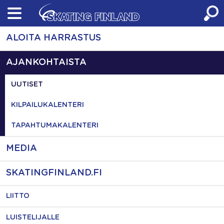
Skip
to
content
ALOITA HARRASTUS
AJANKOHTAISTA
UUTISET
KILPAILUKALENTERI
TAPAHTUMAKALENTERI
MEDIA
SKATINGFINLAND.FI
LIITTO
LUISTELIJALLE