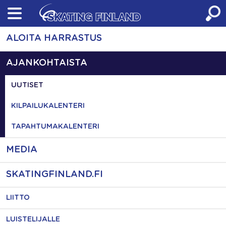
Skip
to
content
ALOITA HARRASTUS
AJANKOHTAISTA
UUTISET
KILPAILUKALENTERI
TAPAHTUMAKALENTERI
MEDIA
SKATINGFINLAND.FI
LIITTO
LUISTELIJALLE