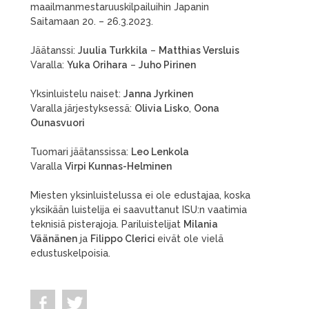
maailmanmestaruuskilpailuihin Japanin
Saitamaan 20. – 26.3.2023.
Jäätanssi:
Juulia Turkkila
–
Matthias Versluis
Varalla:
Yuka Orihara
–
Juho Pirinen
Yksinluistelu naiset:
Janna Jyrkinen
Varalla järjestyksessä:
Olivia Lisko
,
Oona
Ounasvuori
Tuomari jäätanssissa:
Leo Lenkola
Varalla
Virpi Kunnas-Helminen
Miesten yksinluistelussa ei ole edustajaa, koska
yksikään luistelija ei saavuttanut ISU:n vaatimia
teknisiä pisterajoja. Pariluistelijat
Milania
Väänänen
ja
Filippo Clerici
eivät ole vielä
edustuskelpoisia.