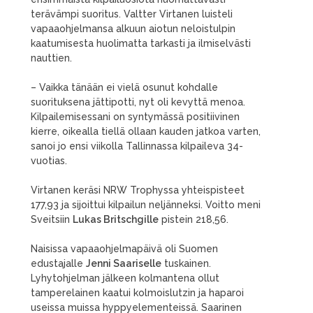
terävämpi suoritus. Valtter Virtanen luisteli
vapaaohjelmansa alkuun aiotun neloistulpin
kaatumisesta huolimatta tarkasti ja ilmiselvästi
nauttien.
– Vaikka tänään ei vielä osunut kohdalle
suorituksena jättipotti, nyt oli kevyttä menoa.
Kilpailemisessani on syntymässä positiivinen
kierre, oikealla tiellä ollaan kauden jatkoa varten,
sanoi jo ensi viikolla Tallinnassa kilpaileva 34-
vuotias.
Virtanen keräsi NRW Trophyssa yhteispisteet
177,93 ja sijoittui kilpailun neljänneksi. Voitto meni
Sveitsiin
Lukas Britschgille
pistein 218,56.
Naisissa vapaaohjelmapäivä oli Suomen
edustajalle
Jenni Saariselle
tuskainen.
Lyhytohjelman jälkeen kolmantena ollut
tamperelainen kaatui kolmoislutzin ja haparoi
useissa muissa hyppyelementeissä. Saarinen