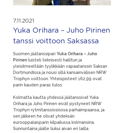
7.11.2021
Yuka Orihara – Juho Pirinen
tanssi voittoon Saksassa
Suomen jäätanssipari
Yuka Orihara – Juho
Pirinen
luisteli teknisesti hallitun ja
yleisilmeeltään tyylikkään vapaatanssin Saksan
Dortmundissa ja nousi sillä kansainvälisen NRW
Trophyn voittoon. Yhteispisteet 162,99 ovat
parin kauden paras tulos.
Kolmatta kautta yhdessä jäätanssivat Yuka
Orihara ja Juho Pirinen eivät pystyneet NRW
Trophyn rytmitanssiosiossa parhaimpaansa, ja
sen jälkeen he olivat yhdeksän
eurooppalaisparin kilpailussa kolmansina.
Sunnuntaina jäälle liukui aivan eri lailla