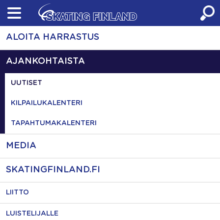
Skip
to
content
ALOITA HARRASTUS
AJANKOHTAISTA
UUTISET
KILPAILUKALENTERI
TAPAHTUMAKALENTERI
MEDIA
SKATINGFINLAND.FI
LIITTO
LUISTELIJALLE