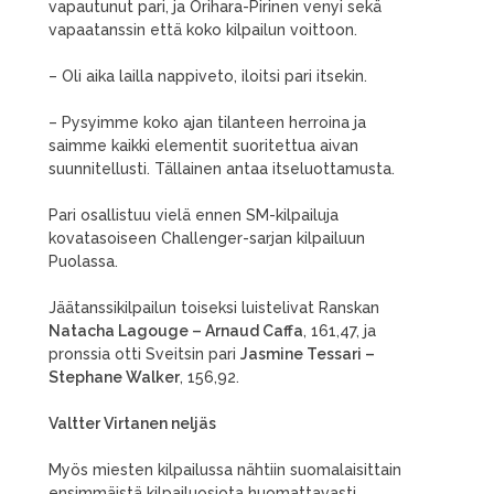
vapautunut pari, ja Orihara-Pirinen venyi sekä
vapaatanssin että koko kilpailun voittoon.
– Oli aika lailla nappiveto, iloitsi pari itsekin.
– Pysyimme koko ajan tilanteen herroina ja
saimme kaikki elementit suoritettua aivan
suunnitellusti. Tällainen antaa itseluottamusta.
Pari osallistuu vielä ennen SM-kilpailuja
kovatasoiseen Challenger-sarjan kilpailuun
Puolassa.
Jäätanssikilpailun toiseksi luistelivat Ranskan
Natacha Lagouge – Arnaud Caffa
, 161,47, ja
pronssia otti Sveitsin pari
Jasmine Tessari –
Stephane Walker
, 156,92.
Valtter Virtanen neljäs
Myös miesten kilpailussa nähtiin suomalaisittain
ensimmäistä kilpailuosiota huomattavasti