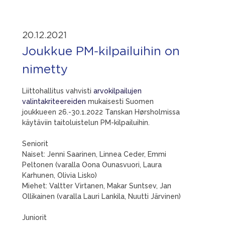
20.12.2021
Joukkue PM-kilpailuihin on
nimetty
Liittohallitus vahvisti
arvokilpailujen
valintakriteereiden
mukaisesti Suomen
joukkueen 26.-30.1.2022 Tanskan Hørsholmissa
käytäviin taitoluistelun PM-kilpailuihin.
Seniorit
Naiset: Jenni Saarinen, Linnea Ceder, Emmi
Peltonen (varalla Oona Ounasvuori, Laura
Karhunen, Olivia Lisko)
Miehet: Valtter Virtanen, Makar Suntsev, Jan
Ollikainen (varalla Lauri Lankila, Nuutti Järvinen)
Juniorit