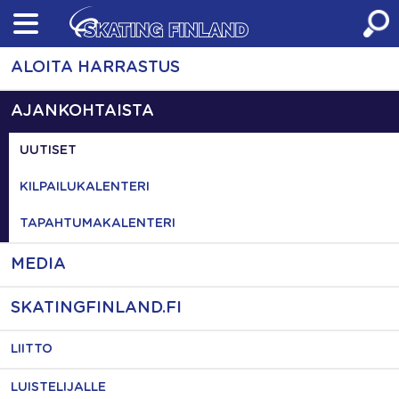
Skip
to
content
ALOITA HARRASTUS
AJANKOHTAISTA
UUTISET
KILPAILUKALENTERI
TAPAHTUMAKALENTERI
MEDIA
SKATINGFINLAND.FI
LIITTO
LUISTELIJALLE