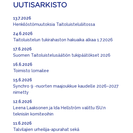
UUTISARKISTO
13.7.2026
Henkilöstömuutoksia Taitoluisteluliitossa
24.6.2026
Taitoluistelun tukirahaston hakuaika alkaa 1.7.2026
17.6.2026
Suomen Taitoluistelusäätiön tukipäätökset 2026
16.6.2026
Toimisto lomailee
15.6.2026
Synchro 9 -nuorten maajoukkue kaudelle 2026–2027
nimetty
12.6.2026
Leena Laaksonen ja Ida Hellström valittu ISU:n
teknisiin komiteoihin
11.6.2026
Talvilajien urheilija-apurahat sekä