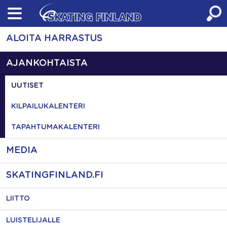
Skip
to
content
ALOITA HARRASTUS
AJANKOHTAISTA
UUTISET
KILPAILUKALENTERI
TAPAHTUMAKALENTERI
MEDIA
SKATINGFINLAND.FI
LIITTO
LUISTELIJALLE