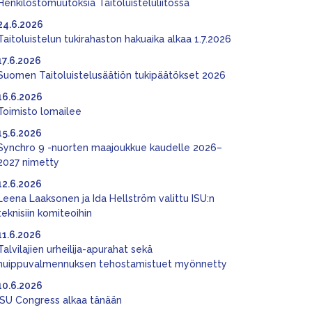
Henkilöstömuutoksia Taitoluisteluliitossa
24.6.2026
Taitoluistelun tukirahaston hakuaika alkaa 1.7.2026
17.6.2026
Suomen Taitoluistelusäätiön tukipäätökset 2026
16.6.2026
Toimisto lomailee
15.6.2026
Synchro 9 -nuorten maajoukkue kaudelle 2026–
2027 nimetty
12.6.2026
Leena Laaksonen ja Ida Hellström valittu ISU:n
teknisiin komiteoihin
11.6.2026
Talvilajien urheilija-apurahat sekä
huippuvalmennuksen tehostamistuet myönnetty
10.6.2026
ISU Congress alkaa tänään