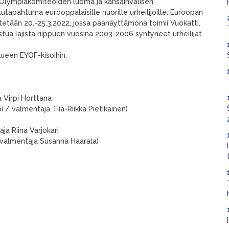
Olympiakomiteoiden luoma ja kansainvälisen
utapahtuma eurooppalaisille nuorille urheilijoille. Euroopan
stetään 20.-25.3.2022, jossa päänäyttämönä toimii Vuokatti.
stua lajista riippuen vuosina 2003-2006 syntyneet urheilijat.
een EYOF-kisoihin.
a Virpi Horttana
i / valmentaja Tiia-Riikka Pietikäinen)
ja Riina Varjokari
 / valmentaja Susanna Haarala)