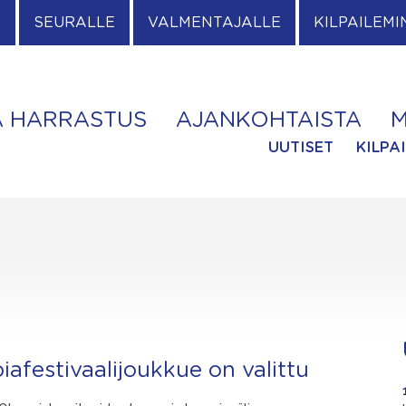
E
SEURALLE
VALMENTAJALLE
KILPAILEMI
A HARRASTUS
AJANKOHTAISTA
M
UUTISET
KILPA
afestivaalijoukkue on valittu