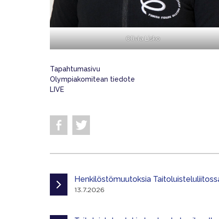
Olivia Lisko
Tapahtumasivu
Olympiakomitean tiedote
LIVE
Henkilöstömuutoksia Taitoluisteluliitoss
13.7.2026