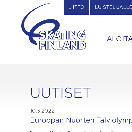
Skip
LIITTO
LUISTELIJALL
to
content
ALOIT
UUTISET
10.3.2022
Euroopan Nuorten Talviolympi