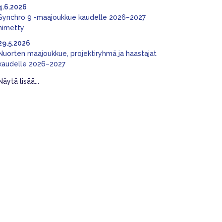
4.6.2026
Synchro 9 -maajoukkue kaudelle 2026–2027
nimetty
29.5.2026
Nuorten maajoukkue, projektiryhmä ja haastajat
kaudelle 2026–2027
Näytä lisää...