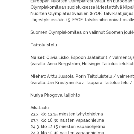
Euroopan Nuorten Olympiafestivaalit on Euroopan 
Olympiakomitean suojeluksessa järjestettävä kilpail
Nuorten Olympiafestivaalien (EYOF) talvikisat järje
Järjestyksessään 15. EYOF-talvikisoihin voivat osalli
Suomen Olympiakomitea on valinnut Suomen joukku
Taitoluistelu
Naiset:
Olivia Lisko, Espoon Jäätaiturit / valmentaj
(varalla: Anna Bergström, Helsingin Taitoluisteluklub
Miehet:
Arttu Juusola, Porin Taitoluistelu / valmenta
(varalla: Jari Krestyannikov, Tappara Taitoluistelu
Nuriya Pirogova, lajijohto
Aikataulu:
23.3. klo 13.15 miesten lyhytohjelma
23.3. klo 16.30 naisten vapaaohjelma
24.3. klo 12.15 miesten vapaaohjelma
24.3. klo 15.45 naisten vapaaohjelma