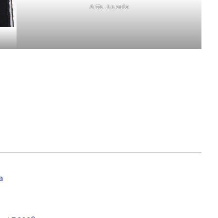
Arttu Juusola
a