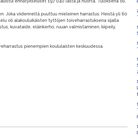
llistui ennätykselliset 197 040 lasta ja nuorta. Tuloksena oli,
en. Joka viidenneltä puuttuu mieleinen harrastus. Heistä yli 60
telu oli alakouluikäisten tyttöjen toiveharrastuksena sijalla
stus, kuvataide, eläinkerho, ruuan valmistaminen, kiipeily,
 toiveharrastus pienempien koululaisten keskuudessa.