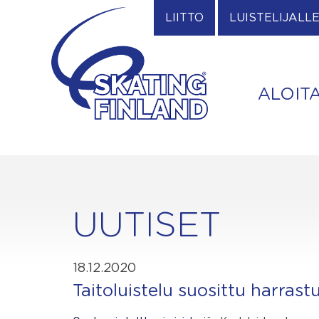
Skip
LIITTO
LUISTELIJALL
to
content
ALOIT
UUTISET
18.12.2020
Taitoluistelu suosittu harras