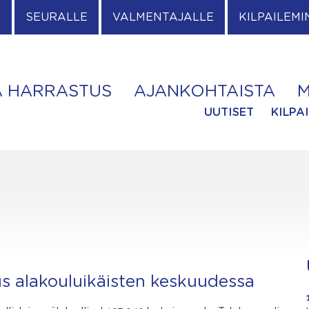
E
SEURALLE
VALMENTAJALLE
KILPAILEMI
A HARRASTUS
AJANKOHTAISTA
M
UUTISET
KILPA
tus alakouluikäisten keskuudessa