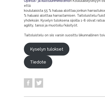
Opetus- ja kulttuuriministeriö
n Koululaiskyselyyn osa
että
koululaisista 55 % haluaa aloittaa jonkun harrastuks
% haluaisi aloittaa harrastamisen. Taitoluistelu/luis
yhdeksän. Kyselyn tuloksena sijoilla 1-8 olivat ratsa
agility, tanssi ja muotoilu/käsityöt.
Taitoluistelu on siis varsin suosittu liikunnallinen
Kyselyn tulokset
Tiedote