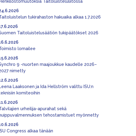
Henkilöstömuutoksia Taitoluisteluliitossa
24.6.2026
Taitoluistelun tukirahaston hakuaika alkaa 1.7.2026
17.6.2026
Suomen Taitoluistelusäätiön tukipäätökset 2026
16.6.2026
Toimisto lomailee
15.6.2026
Synchro 9 -nuorten maajoukkue kaudelle 2026–
2027 nimetty
12.6.2026
Leena Laaksonen ja Ida Hellström valittu ISU:n
teknisiin komiteoihin
11.6.2026
Talvilajien urheilija-apurahat sekä
huippuvalmennuksen tehostamistuet myönnetty
10.6.2026
ISU Congress alkaa tänään