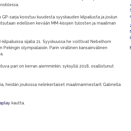
enoblessa.
ttu GP-sarja koostuu kuudesta syyskauden kilpailusta ja joulun
at kutsutaan edellisen kevään MM-kisojen tulosten ja maailman
-kilpailuissa sijalla 21. Syyskuussa he voittivat Nebelhorn
Pekingin olympialaisiin. Parin virallinen kansainvälinen
a.
uva pari on kerran aiemminkin, syksyllä 2018, osallistunut
a, heidän joukossa nelinkertaiset maailmanmestarit Gabriella
iaplay
kautta.