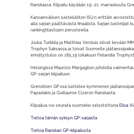
Ranskassa. Kilpailu käydään 19.-21. marraskuuta Gr
Kansainvälisen luisteluliiton ISU:n erittäin arvoste
alla sarjan päättävästä finaalista. Sarjan luistelij
rankingtilastojen perusteella.
Juulia Turkkila ja Matthias Versluis olivat kevään MM
Trophyn Saksassa ja toivat Suomelle jäätanssipaikan 
ennätystulos on 185,19 lokakuun Finlandia Trophyst
Helsingissä Maurizio Margaglion johdolla valmentaut
GP-sarjan kilpailuun.
Grenoblen GP:ssä luistelee kymmenen jäätanssipari
Papadakis ja Guillaume Cizeron Ranskasta.
Kilpailua voi seurata suomeksi selostettuna
Elisa V
Tietoa tämän syksyn GP-sarjasta
Tietoa Ranskan GP-kilpailusta