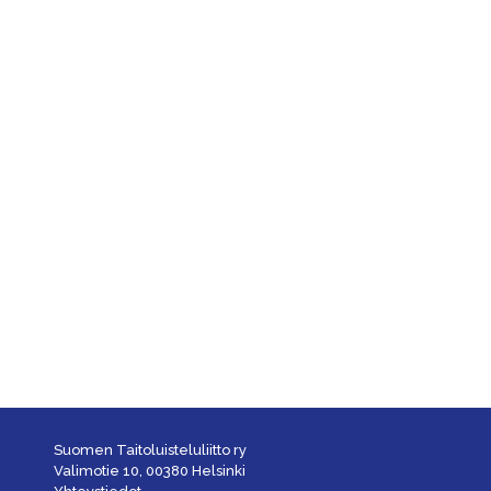
Suomen Taitoluisteluliitto ry
Valimotie 10, 00380 Helsinki