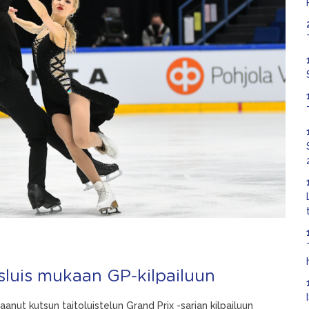
rsluis mukaan GP-kilpailuun
saanut kutsun taitoluistelun Grand Prix -sarjan kilpailuun