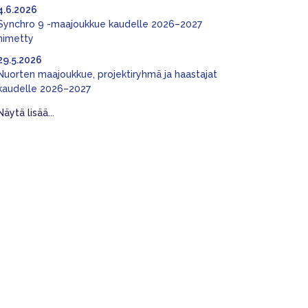
4.6.2026
Synchro 9 -maajoukkue kaudelle 2026–2027
nimetty
29.5.2026
Nuorten maajoukkue, projektiryhmä ja haastajat
kaudelle 2026–2027
Näytä lisää...