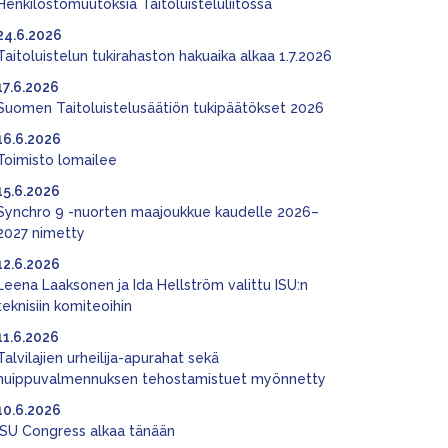
Henkilöstömuutoksia Taitoluisteluliitossa
24.6.2026
Taitoluistelun tukirahaston hakuaika alkaa 1.7.2026
17.6.2026
Suomen Taitoluistelusäätiön tukipäätökset 2026
16.6.2026
Toimisto lomailee
15.6.2026
Synchro 9 -nuorten maajoukkue kaudelle 2026–
2027 nimetty
12.6.2026
Leena Laaksonen ja Ida Hellström valittu ISU:n
teknisiin komiteoihin
11.6.2026
Talvilajien urheilija-apurahat sekä
huippuvalmennuksen tehostamistuet myönnetty
10.6.2026
ISU Congress alkaa tänään