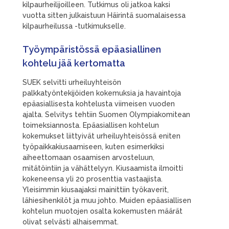
kilpaurheilijoilleen. Tutkimus oli jatkoa kaksi
vuotta sitten julkaistuun Häirintä suomalaisessa
kilpaurheilussa -tutkimukselle.
Työympäristössä epäasiallinen
kohtelu jää kertomatta
SUEK selvitti urheiluyhteisön
palkkatyöntekijöiden kokemuksia ja havaintoja
epäasiallisesta kohtelusta viimeisen vuoden
ajalta. Selvitys tehtiin Suomen Olympiakomitean
toimeksiannosta. Epäasiallisen kohtelun
kokemukset liittyivät urheiluyhteisössä eniten
työpaikkakiusaamiseen, kuten esimerkiksi
aiheettomaan osaamisen arvosteluun,
mitätöintiin ja vähättelyyn. Kiusaamista ilmoitti
kokeneensa yli 20 prosenttia vastaajista.
Yleisimmin kiusaajaksi mainittiin työkaverit,
lähiesihenkilöt ja muu johto. Muiden epäasiallisen
kohtelun muotojen osalta kokemusten määrät
olivat selvästi alhaisemmat.