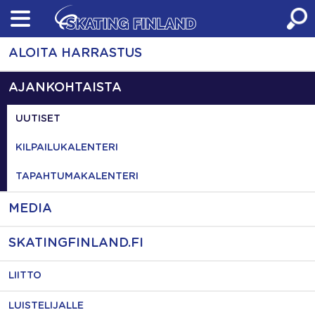
Skip
to
content
ALOITA HARRASTUS
AJANKOHTAISTA
UUTISET
KILPAILUKALENTERI
TAPAHTUMAKALENTERI
MEDIA
SKATINGFINLAND.FI
LIITTO
LUISTELIJALLE