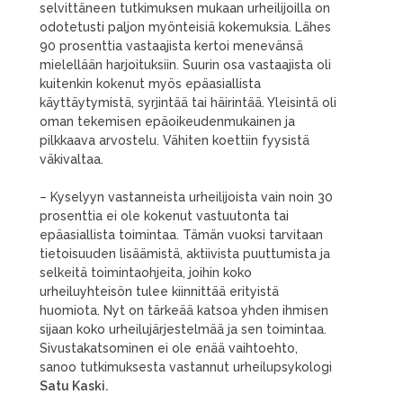
selvittäneen tutkimuksen mukaan urheilijoilla on
odotetusti paljon myönteisiä kokemuksia. Lähes
90 prosenttia vastaajista kertoi menevänsä
mielellään harjoituksiin. Suurin osa vastaajista oli
kuitenkin kokenut myös epäasiallista
käyttäytymistä, syrjintää tai häirintää. Yleisintä oli
oman tekemisen epäoikeudenmukainen ja
pilkkaava arvostelu. Vähiten koettiin fyysistä
väkivaltaa.
– Kyselyyn vastanneista urheilijoista vain noin 30
prosenttia ei ole kokenut vastuutonta tai
epäasiallista toimintaa. Tämän vuoksi tarvitaan
tietoisuuden lisäämistä, aktiivista puuttumista ja
selkeitä toimintaohjeita, joihin koko
urheiluyhteisön tulee kiinnittää erityistä
huomiota. Nyt on tärkeää katsoa yhden ihmisen
sijaan koko urheilujärjestelmää ja sen toimintaa.
Sivustakatsominen ei ole enää vaihtoehto,
sanoo tutkimuksesta vastannut urheilupsykologi
Satu Kaski.