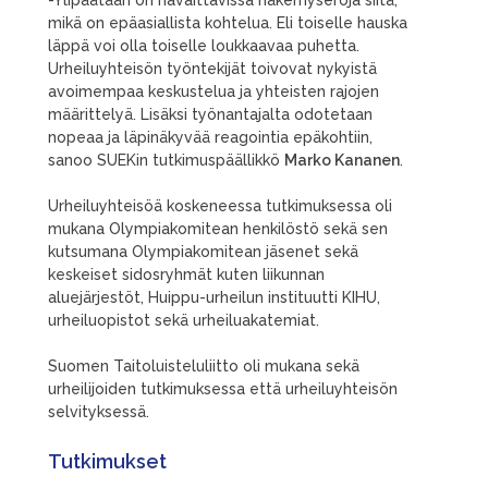
-Ylipäätään on havaittavissa näkemyseroja siitä,
mikä on epäasiallista kohtelua. Eli toiselle hauska
läppä voi olla toiselle loukkaavaa puhetta.
Urheiluyhteisön työntekijät toivovat nykyistä
avoimempaa keskustelua ja yhteisten rajojen
määrittelyä. Lisäksi työnantajalta odotetaan
nopeaa ja läpinäkyvää reagointia epäkohtiin,
sanoo SUEKin tutkimuspäällikkö
Marko Kananen
.
Urheiluyhteisöä koskeneessa tutkimuksessa oli
mukana Olympiakomitean henkilöstö sekä sen
kutsumana Olympiakomitean jäsenet sekä
keskeiset sidosryhmät kuten liikunnan
aluejärjestöt, Huippu-urheilun instituutti KIHU,
urheiluopistot sekä urheiluakatemiat.
Suomen Taitoluisteluliitto oli mukana sekä
urheilijoiden tutkimuksessa että urheiluyhteisön
selvityksessä.
Tutkimukset