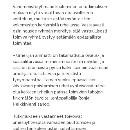
Vähemmistöryhmään kuuluminen ei tutkimuksen
mukaan näytä vaikuttavan epäasialliseen
kohteluun, mutta se estää myönteisten
kokemusten kertymistä urheilussa. Vastaavasti
esiin nousee ryhmän merkitys, sillä vastuullisesti
toimiva ryhmä pystyy estämään epäasiallista
toimintaa.
– Urheilijan ammatti on takamatkalla oikeus- ja
sosiaaliturvassa muihin ammatteihin nähden, ja
siksi on olennaista pyrkiä kaikin keinoin vaalimaan
urheilijalle palkitsevaa ja turvallista
työympäristöä. Tämän vuoksi epäasiallisen
käytöksen poistaminen urheiluyhteisössä tulee
olla kaikkien urheilun parissa toimivien tahojen
tinkimätön tavoite, lentopalloilija
Ronja
Heikkiniemi
sanoo.
Tutkimukseen vastanneet toivoivat
urheiluyhteisöltä varhaisen puuttumisen ja
kielteisten kokemusten selvittämisen