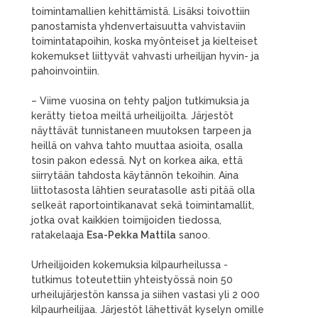
toimintamallien kehittämistä. Lisäksi toivottiin
panostamista yhdenvertaisuutta vahvistaviin
toimintatapoihin, koska myönteiset ja kielteiset
kokemukset liittyvät vahvasti urheilijan hyvin- ja
pahoinvointiin.
– Viime vuosina on tehty paljon tutkimuksia ja
kerätty tietoa meiltä urheilijoilta. Järjestöt
näyttävät tunnistaneen muutoksen tarpeen ja
heillä on vahva tahto muuttaa asioita, osalla
tosin pakon edessä. Nyt on korkea aika, että
siirrytään tahdosta käytännön tekoihin. Aina
liittotasosta lähtien seuratasolle asti pitää olla
selkeät raportointikanavat sekä toimintamallit,
jotka ovat kaikkien toimijoiden tiedossa,
ratakelaaja
Esa-Pekka Mattila
sanoo.
Urheilijoiden kokemuksia kilpaurheilussa -
tutkimus toteutettiin yhteistyössä noin 50
urheilujärjestön kanssa ja siihen vastasi yli 2 000
kilpaurheilijaa. Järjestöt lähettivät kyselyn omille