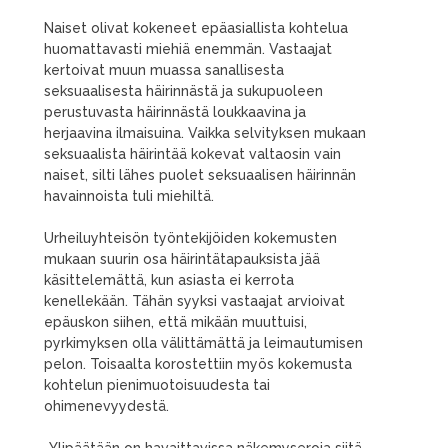
Naiset olivat kokeneet epäasiallista kohtelua
huomattavasti miehiä enemmän. Vastaajat
kertoivat muun muassa sanallisesta
seksuaalisesta häirinnästä ja sukupuoleen
perustuvasta häirinnästä loukkaavina ja
herjaavina ilmaisuina. Vaikka selvityksen mukaan
seksuaalista häirintää kokevat valtaosin vain
naiset, silti lähes puolet seksuaalisen häirinnän
havainnoista tuli miehiltä.
Urheiluyhteisön työntekijöiden kokemusten
mukaan suurin osa häirintätapauksista jää
käsittelemättä, kun asiasta ei kerrota
kenellekään. Tähän syyksi vastaajat arvioivat
epäuskon siihen, että mikään muuttuisi,
pyrkimyksen olla välittämättä ja leimautumisen
pelon. Toisaalta korostettiin myös kokemusta
kohtelun pienimuotoisuudesta tai
ohimenevyydestä.