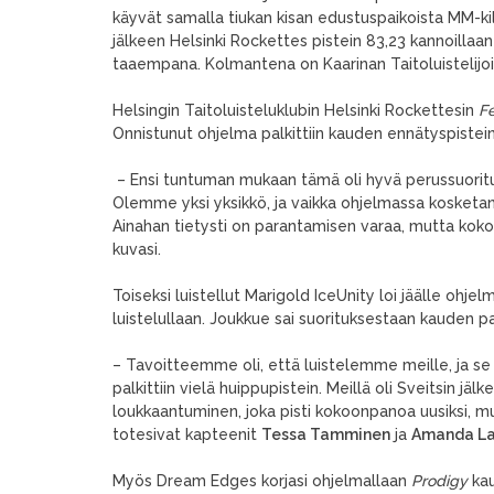
käyvät samalla tiukan kisan edustuspaikoista MM-kil
jälkeen Helsinki Rockettes pistein 83,23 kannoillaan
taaempana. Kolmantena on Kaarinan Taitoluistelijo
Helsingin Taitoluisteluklubin Helsinki Rockettesin
F
Onnistunut ohjelma palkittiin kauden ennätyspistein
– Ensi tuntuman mukaan tämä oli hyvä perussuoritu
Olemme yksi yksikkö, ja vaikka ohjelmassa kosketan
Ainahan tietysti on parantamisen varaa, mutta kok
kuvasi.
Toiseksi luistellut Marigold IceUnity loi jäälle ohje
luistelullaan. Joukkue sai suorituksestaan kauden 
– Tavoitteemme oli, että luistelemme meille, ja se on
palkittiin vielä huippupistein. Meillä oli Sveitsin jäl
loukkaantuminen, joka pisti kokoonpanoa uusiksi, 
totesivat kapteenit
Tessa Tamminen
ja
Amanda L
Myös Dream Edges korjasi ohjelmallaan
Prodigy
kau