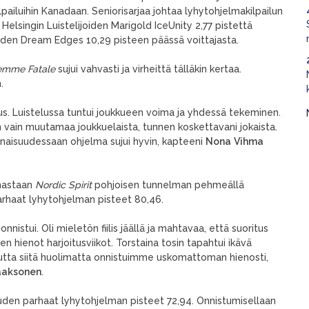
pailuihin Kanadaan. Seniorisarjaa johtaa lyhytohjelmakilpailun
 Helsingin Luistelijoiden Marigold IceUnity 2,77 pistettä
iden Dream Edges 10,29 pisteen päässä voittajasta.
emme Fatale
sujui vahvasti ja virheittä tälläkin kertaa.
.
s. Luistelussa tuntui joukkueen voima ja yhdessä tekeminen.
 vain muutamaa joukkuelaista, tunnen koskettavani jokaista.
onaisuudessaan ohjelma sujui hyvin, kapteeni
Nona
Vihma
lmastaan
Nordic Spirit
pohjoisen tunnelman pehmeällä
parhaat lyhytohjelman pisteet 80,46.
nistui. Oli mieletön fiilis jäällä ja mahtavaa, että suoritus
keen hienot harjoitusviikot. Torstaina tosin tapahtui ikävä
mutta siitä huolimatta onnistuimme uskomattoman hienosti,
aaksonen
.
den parhaat lyhytohjelman pisteet 72,94. Onnistumisellaan