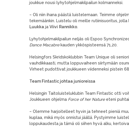
joukkue nousi lyhytohjelmakilpailun kolmanneksi.
– Oli niin ihana päästä luistelemaan. Teimme ohjelma
tekemäänkin. Luistelu oli meille rutiinisuoritus, jol
Luukka
ja
Viivi
Rannikko
.
Lyhytohjelmakilpailun neljäs oli Espoo Synchronize
Dance Macabre
kauden ykköspisteensä 71,20.
Helsingfors Skridskoklubbin Team Unique oli senior
vauhdikkaasti, mutta loppuvaiheen siirtymään osu
Virheet pudottivat joukkueen viidenneksi pistein 68
Team Fintastic johtaa junioreissa
Helsingin Taitoluisteluklubin Team Fintastic otti voi
Joukkueen ohjelma
Force of her Nature
eteni puhta
– Olemme harjoitelleet hyvin ja tehneet pieniä mu
kuplaa, mikä myös onnistui jäällä. Pystyimme luist
loppukaudesta ja tämä oli siihen hyvä alku, kertoi