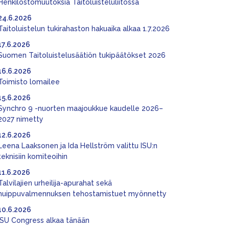
Henkilöstömuutoksia Taitoluisteluliitossa
24.6.2026
Taitoluistelun tukirahaston hakuaika alkaa 1.7.2026
17.6.2026
Suomen Taitoluistelusäätiön tukipäätökset 2026
16.6.2026
Toimisto lomailee
15.6.2026
Synchro 9 -nuorten maajoukkue kaudelle 2026–
2027 nimetty
12.6.2026
Leena Laaksonen ja Ida Hellström valittu ISU:n
teknisiin komiteoihin
11.6.2026
Talvilajien urheilija-apurahat sekä
huippuvalmennuksen tehostamistuet myönnetty
10.6.2026
ISU Congress alkaa tänään