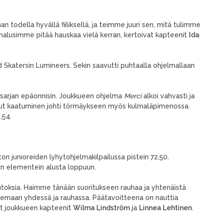
n todella hyvällä fiiliksellä, ja teimme juuri sen, mitä tulimme
la halusimme pitää hauskaa vielä kerran, kertoivat kapteenit
Ida
d Skatersin Lumineers. Sekin saavutti puhtaalla ohjelmallaan
isarjan epäonnisin. Joukkueen ohjelma
Merci
alkoi vahvasti ja
nut kaatuminen johti törmäykseen myös kulmaläpimenossa.
,54.
ton junioreiden lyhytohjelmakilpailussa pistein 72,50.
in elementein alusta loppuun.
utoksia. Haimme tänään suoritukseen rauhaa ja yhtenäistä
elemaan yhdessä ja rauhassa. Päätavoitteena on nauttia
vat joukkueen kapteenit
Wilma Lindström
ja
Linnea Lehtinen
.