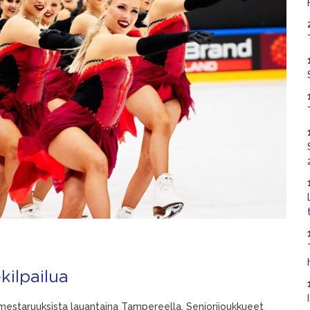
kilpailua
 mestaruuksista lauantaina Tampereella. Seniorijoukkueet