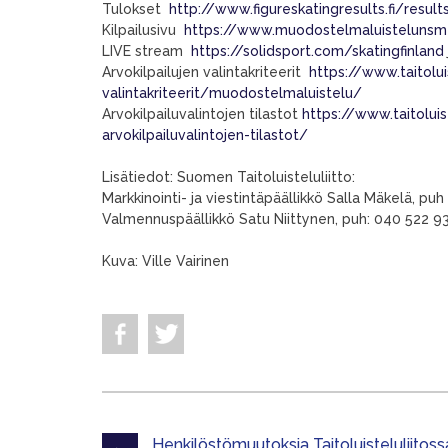
Tulokset
http://www.figureskatingresults.fi/res
Kilpailusivu
https://www.muodostelmaluistelunsm2
LIVE stream
https://solidsport.com/skatingfinland
Arvokilpailujen valintakriteerit
https://www.taitolui
valintakriteerit/muodostelmaluistelu/
Arvokilpailuvalintojen tilastot
https://www.taitolui
arvokilpailuvalintojen-tilastot/
Lisätiedot: Suomen Taitoluisteluliitto:
Markkinointi- ja viestintäpäällikkö Salla Mäkelä, p
Valmennuspäällikkö Satu Niittynen, puh: 040 522 9
Kuva: Ville Vairinen
Henkilöstömuutoksia Taitoluisteluliitoss