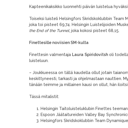
Kapteenikaksikko luonnehti päivän luistelua hyväksi h
Toiseksi luisteli Helsingfors Skridskoklubbin Team 
joka toi pisteet 69,74. Helsingin Luistelijoiden Musk
the End of the Tunnel
, joka kokosi pisteet 68,15.
Finettesille noviisien SM-kulta
Finettesin valmentaja
Laura
Spiridovitsh
oli todel
luisteluun.
– Joukkueessa on tällä kaudella ollut jotain taianomai
keskittyneesti, tarkasti ja ohjelmastaan nauttien. 
tänään teimme ja millainen kausi on ollut, hän iloitsi
Tässä mitalistit:
Helsingin Taitoluisteluklubin Finettes teema
Espoon Jäätaitureiden Valley Bay Synchron
Helsingfors Skridskoklubbin Team Dynamiq