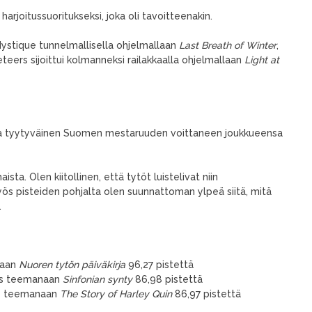
arjoitussuoritukseksi, joka oli tavoitteenakin.
Mystique tunnelmallisella ohjelmallaan
Last Breath of Winter
,
eteers sijoittui kolmanneksi railakkaalla ohjelmallaan
Light at
la tyytyväinen Suomen mestaruuden voittaneen joukkueensa
sta. Olen kiitollinen, että tytöt luistelivat niin
Myös pisteiden pohjalta olen suunnattoman ylpeä siitä, mitä
.
naan
Nuoren tytön päiväkirja
96,27 pistettä
ics teemanaan
Sinfonian synty
86,98 pistettä
ue teemanaan
The Story of Harley Quin
86,97 pistettä