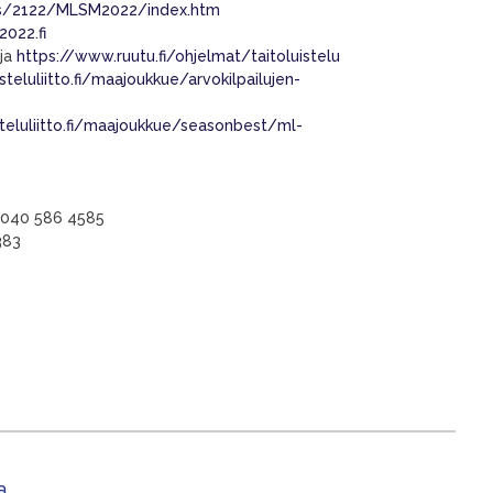
ults/2122/MLSM2022/index.htm
022.fi
ja
https://www.ruutu.fi/ohjelmat/taitoluistelu
steluliitto.fi/maajoukkue/arvokilpailujen-
steluliitto.fi/maajoukkue/seasonbest/ml-
uh 040 586 4585
383
a