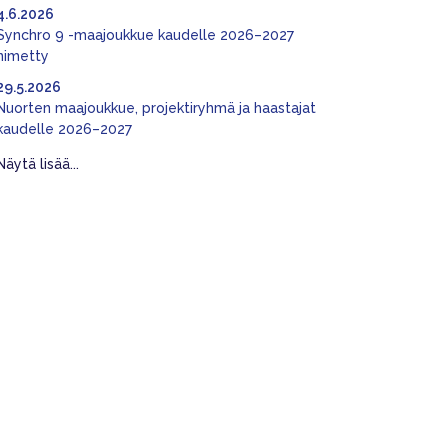
4.6.2026
Synchro 9 -maajoukkue kaudelle 2026–2027
nimetty
29.5.2026
Nuorten maajoukkue, projektiryhmä ja haastajat
kaudelle 2026–2027
Näytä lisää...