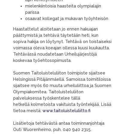
mielenkiintoisia haasteita olympialajin
parissa
osaavat kollegat ja mukavan työyhteisön
Haastattelut aloitetaan jo ennen hakuajan
päättymistä ja tehtävä täytetään heti, kun
sopiva hakija on löytynyt. Tehtävä on toistaiseksi
voimassa oleva koeajan ollessa kuusi kuukautta.
Tehtävässä noudatetaan Urheilujärjestöjä
koskevaa työehtosopimusta.
Suomen Taitoluisteluliiton toimipiste sijaitsee
Helsingissä Pitäjänmäellä. Samoissa toimitiloissa
sijaitsee myös 60 muuta urheiluliittoa ja Suomen
Olympiakomitea. Taitoluisteluliiton
palveluksessa työskentelee tällä
hetkellä kolmetoista vakituista työntekijää. Lisää
tietoa meistä:
www.taitoluisteluliitto.fi
Lisätietoja tehtävästä antaa toiminnanjohtaja
Outi Wuorenheimo, puh. 040 940 2315.