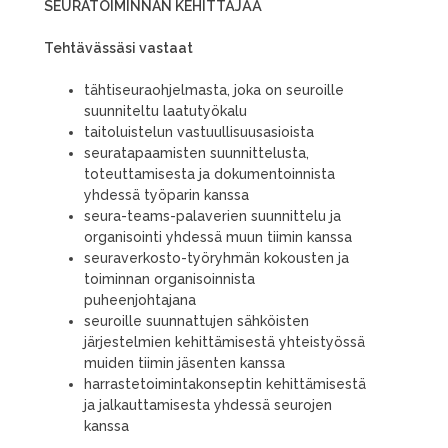
SEURATOIMINNAN KEHITTÄJÄÄ
Tehtävässäsi vastaat
tähtiseuraohjelmasta, joka on seuroille
suunniteltu laatutyökalu
taitoluistelun vastuullisuusasioista
seuratapaamisten suunnittelusta,
toteuttamisesta ja dokumentoinnista
yhdessä työparin kanssa
seura-teams-palaverien suunnittelu ja
organisointi yhdessä muun tiimin kanssa
seuraverkosto-työryhmän kokousten ja
toiminnan organisoinnista
puheenjohtajana
seuroille suunnattujen sähköisten
järjestelmien kehittämisestä yhteistyössä
muiden tiimin jäsenten kanssa
harrastetoimintakonseptin kehittämisestä
ja jalkauttamisesta yhdessä seurojen
kanssa