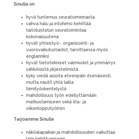
Sinulla on
hyvä tuntemus seuratoiminnasta
vahva halu ja intohimo kehittää
taitoluistelun seuratoimintaa
kokonaisuutena
hyvät yhteistyö-, organisointi- ja
vuorovaikutustaidot, tarvittaessa myös
englanniksi
hyvät tietotekniset valmiudet ja ymmärrys
sähköisistä järjestelmistä
kyky viedä asioita eteenpäin itsenäisesti,
mutta nautit yhtä lailla
tiimityöskentelystä
mahdollisuus työn edellyttämään
matkustamiseen sekä ilta- ja
viikonlopputyöhön
Tarjoamme Sinulle
näköalapaikan ja mahdollisuuden vaikuttaa
lajin kehittymiseen