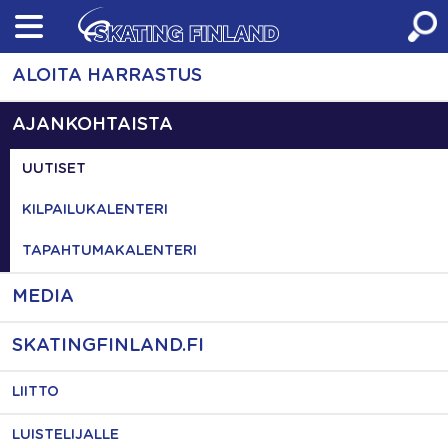
Skip
to
content
ALOITA HARRASTUS
AJANKOHTAISTA
UUTISET
KILPAILUKALENTERI
TAPAHTUMAKALENTERI
MEDIA
SKATINGFINLAND.FI
LIITTO
LUISTELIJALLE