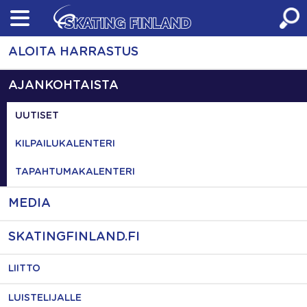
Skip
to
content
ALOITA HARRASTUS
AJANKOHTAISTA
UUTISET
KILPAILUKALENTERI
TAPAHTUMAKALENTERI
MEDIA
SKATINGFINLAND.FI
LIITTO
LUISTELIJALLE