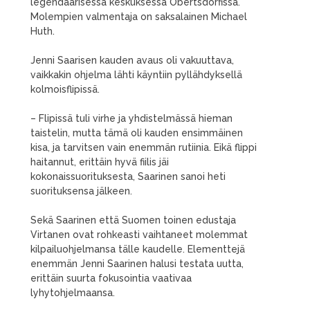
legendaarisessa keskuksessa Obertsdorfissa.
Molempien valmentaja on saksalainen Michael
Huth.
Jenni Saarisen kauden avaus oli vakuuttava,
vaikkakin ohjelma lähti käyntiin pyllähdyksellä
kolmoisflipissä.
– Flipissä tuli virhe ja yhdistelmässä hieman
taistelin, mutta tämä oli kauden ensimmäinen
kisa, ja tarvitsen vain enemmän rutiinia. Eikä flippi
haitannut, erittäin hyvä fiilis jäi
kokonaissuorituksesta, Saarinen sanoi heti
suorituksensa jälkeen.
Sekä Saarinen että Suomen toinen edustaja
Virtanen ovat rohkeasti vaihtaneet molemmat
kilpailuohjelmansa tälle kaudelle. Elementtejä
enemmän Jenni Saarinen halusi testata uutta,
erittäin suurta fokusointia vaativaa
lyhytohjelmaansa.