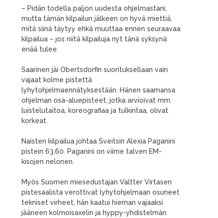
– Pidän todella paljon uudesta ohjelmastani,
mutta tämän kilpailun jälkeen on hyvä miettiä,
mitä siinä täytyy ehkä muuttaa ennen seuraavaa
kilpailua – jos niitä kilpailuja nyt tänä syksynä
enää tulee.
Saarinen jäi Obertsdorfin suorituksellaan vain
vajaat kolme pistettä
lyhytohjelmaennätyksestään. Hänen saamansa
ohjelman osa-aluepisteet, jotka arvioivat mm.
luistelutaitoa, koreografiaa ja tulkintaa, olivat
korkeat.
Naisten kilpailua johtaa Sveitsin Alexia Paganini
pistein 63,60. Paganini on viime talven EM-
kisojen nelonen.
Myös Suomen miesedustajan Valtter Virtasen
pistesaalista verottivat lyhytohjelmaan osuneet
tekniset virheet, hän kaatui hieman vajaaksi
jääneen kolmoisaxelin ja hyppy-yhdistelmän