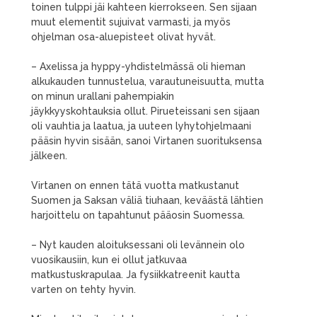
toinen tulppi jäi kahteen kierrokseen. Sen sijaan
muut elementit sujuivat varmasti, ja myös
ohjelman osa-aluepisteet olivat hyvät.
– Axelissa ja hyppy-yhdistelmässä oli hieman
alkukauden tunnustelua, varautuneisuutta, mutta
on minun urallani pahempiakin
jäykkyyskohtauksia ollut. Pirueteissani sen sijaan
oli vauhtia ja laatua, ja uuteen lyhytohjelmaani
pääsin hyvin sisään, sanoi Virtanen suorituksensa
jälkeen.
Virtanen on ennen tätä vuotta matkustanut
Suomen ja Saksan väliä tiuhaan, keväästä lähtien
harjoittelu on tapahtunut pääosin Suomessa.
– Nyt kauden aloituksessani oli levännein olo
vuosikausiin, kun ei ollut jatkuvaa
matkustuskrapulaa. Ja fysiikkatreenit kautta
varten on tehty hyvin.