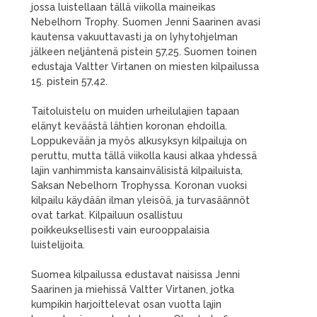
jossa luistellaan tällä viikolla maineikas
Nebelhorn Trophy. Suomen Jenni Saarinen avasi
kautensa vakuuttavasti ja on lyhytohjelman
jälkeen neljäntenä pistein 57,25. Suomen toinen
edustaja Valtter Virtanen on miesten kilpailussa
15. pistein 57,42.
Taitoluistelu on muiden urheilulajien tapaan
elänyt keväästä lähtien koronan ehdoilla.
Loppukevään ja myös alkusyksyn kilpailuja on
peruttu, mutta tällä viikolla kausi alkaa yhdessä
lajin vanhimmista kansainvälisistä kilpailuista,
Saksan Nebelhorn Trophyssa. Koronan vuoksi
kilpailu käydään ilman yleisöä, ja turvasäännöt
ovat tarkat. Kilpailuun osallistuu
poikkeuksellisesti vain eurooppalaisia
luistelijoita.
Suomea kilpailussa edustavat naisissa Jenni
Saarinen ja miehissä Valtter Virtanen, jotka
kumpikin harjoittelevat osan vuotta lajin