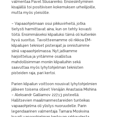
valmentaa Pavel Sliusarenko. Ensiesiintyminen
kisajäillä toi positiivisen kokemuksen urheilijoille,
mutta myös yleisölle.
– Vapaaohjelmaan osui pikkuvirheitä, jotka
tietysti harmittavat aina, kun on tehty kovasti
töitä. Ensimmäiseksi kilpailuksi tämä oli kuitenkin
hyvä suoritus. Tavoitteenamme oli rikkoa EM-
kilpailujen tekniset pisterajat ja onnistuimme
siinä vapaaohjelmassa. Nyt jatkamme
harjoittelua ja yritämme osallistua
mahdollisimman moniin kilpailuihin sekä
saavuttaa myös lyhytohjelman teknisten
pisteiden raja, pari kertoi.
Parien kilpailun voittoon nousivat lyhytohjelmien
jälkeen toisena olleet Venäjän Anastasia Mishina
– Aleksandr Galliamov 227,13 pisteellä.
Hallitsevien maailmanmestareiden tunteikas
vapaaohjelma oli ylistys nuoruudelle. Parin
legendaarinen valmentaja Tamara Moskvina
kuvaili vapaaohjelman kertovan rakkaudesta