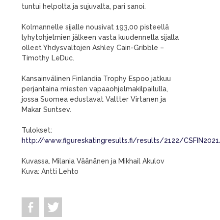
tuntui helpolta ja sujuvalta, pari sanoi.
Kolmannelle sijalle nousivat 193,00 pisteellä
lyhytohjelmien jälkeen vasta kuudennella sijalla
olleet Yhdysvaltojen Ashley Cain-Gribble –
Timothy LeDuc.
Kansainvälinen Finlandia Trophy Espoo jatkuu
perjantaina miesten vapaaohjelmakilpailulla,
jossa Suomea edustavat Valtter Virtanen ja
Makar Suntsev.
Tulokset:
http://www.figureskatingresults.fi/results/2122/CSFIN202
Kuvassa. Milania Väänänen ja Mikhail Akulov
Kuva: Antti Lehto