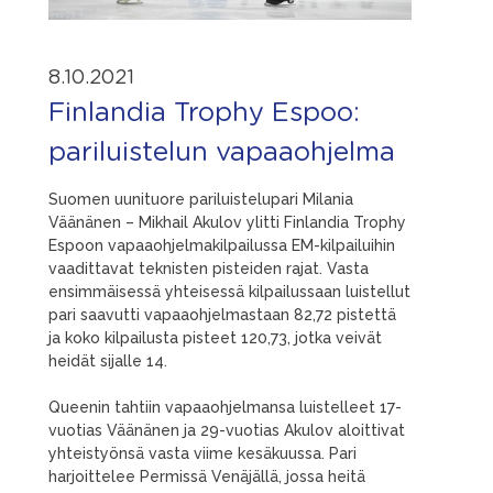
8.10.2021
Finlandia Trophy Espoo:
pariluistelun vapaaohjelma
Suomen uunituore pariluistelupari Milania
Väänänen – Mikhail Akulov ylitti Finlandia Trophy
Espoon vapaaohjelmakilpailussa EM-kilpailuihin
vaadittavat teknisten pisteiden rajat. Vasta
ensimmäisessä yhteisessä kilpailussaan luistellut
pari saavutti vapaaohjelmastaan 82,72 pistettä
ja koko kilpailusta pisteet 120,73, jotka veivät
heidät sijalle 14.
Queenin tahtiin vapaaohjelmansa luistelleet 17-
vuotias Väänänen ja 29-vuotias Akulov aloittivat
yhteistyönsä vasta viime kesäkuussa. Pari
harjoittelee Permissä Venäjällä, jossa heitä