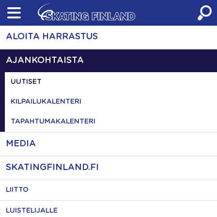
Skip
to
content
ALOITA HARRASTUS
AJANKOHTAISTA
UUTISET
KILPAILUKALENTERI
TAPAHTUMAKALENTERI
MEDIA
SKATINGFINLAND.FI
LIITTO
LUISTELIJALLE