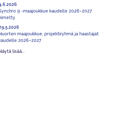
4.6.2026
Synchro 9 -maajoukkue kaudelle 2026–2027
nimetty
29.5.2026
Nuorten maajoukkue, projektiryhmä ja haastajat
kaudelle 2026–2027
Näytä lisää...