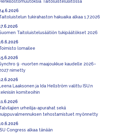
Henkilöstömuutoksia Taitoluisteluliitossa
24.6.2026
Taitoluistelun tukirahaston hakuaika alkaa 1.7.2026
17.6.2026
Suomen Taitoluistelusäätiön tukipäätökset 2026
16.6.2026
Toimisto lomailee
15.6.2026
Synchro 9 -nuorten maajoukkue kaudelle 2026–
2027 nimetty
12.6.2026
Leena Laaksonen ja Ida Hellström valittu ISU:n
teknisiin komiteoihin
11.6.2026
Talvilajien urheilija-apurahat sekä
huippuvalmennuksen tehostamistuet myönnetty
10.6.2026
ISU Congress alkaa tänään