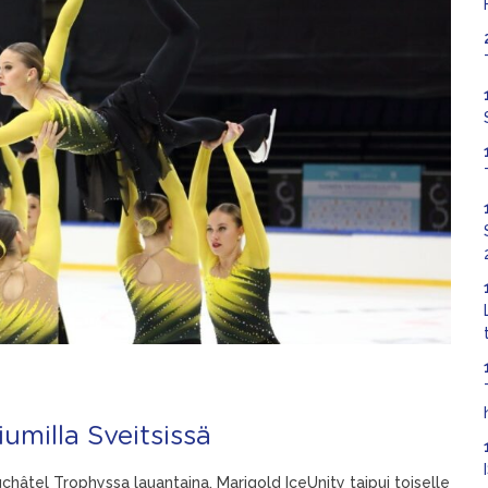
umilla Sveitsissä
châtel Trophyssa lauantaina. Marigold IceUnity taipui toiselle