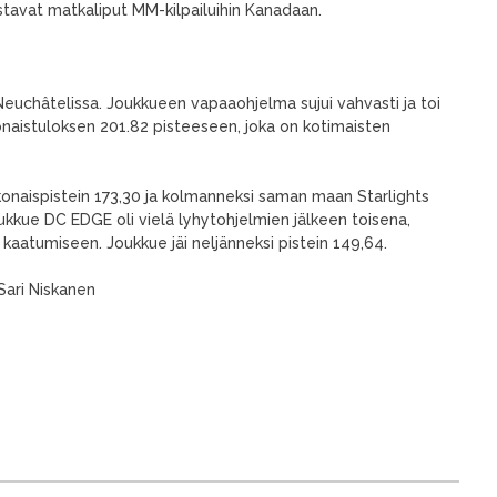
stavat matkaliput MM-kilpailuihin Kanadaan.
euchâtelissa. Joukkueen vapaaohjelma sujui vahvasti ja toi
naistuloksen 201.82 pisteeseen, joka on kotimaisten
kokonaispistein 173,30 ja kolmanneksi saman maan Starlights
ukkue DC EDGE oli vielä lyhytohjelmien jälkeen toisena,
kaatumiseen. Joukkue jäi neljänneksi pistein 149,64.
Sari Niskanen