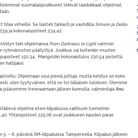
. Molemmat suomalaisjoukkueet tekivät laadukkaat ohjelmat,
tään.
ilaa virheille. Se luisteli tarkasti ja vauhdilla
Simson ja Delila
7,59 ja kokonaispisteet 234,42.
eUnityn teki ohjelmansa
From Darkness to Light
varmoin
nen ryhmänoston päätyttyä. Joukkue sai kuitenkin muuten
upisteet 150,34. Marigoldin kokonaistulos 230,54 pistettä
 haltijaksi.
aisteltu. Ohjelmaan osui pieniä juttuja, mutta kehitys on koko
isesti, olen tyytyväinen, että se toi tällaisen tuloksen. Olemme
 ja pääsemme treenaamaan jälleen kunnolla, valmentaja
Anu
ilevä ohjelma eteni kilpailussa vaihtuvin tunnelmin
49,40. Yhteispisteet 225,06 ovat joukkueen kauden paras
5. – 6. päivänä SM-kilpailuissa Tampereella. Kilpailun jälkeen