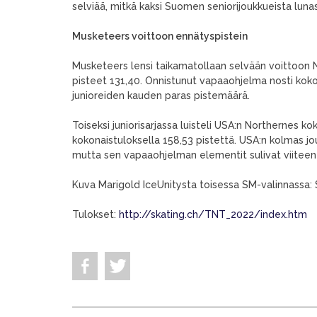
selviää, mitkä kaksi Suomen seniorijoukkueista luna
Musketeers voittoon ennätyspistein
Musketeers lensi taikamatollaan selvään voittoon N
pisteet 131,40. Onnistunut vapaaohjelma nosti koko
junioreiden kauden paras pistemäärä.
Toiseksi juniorisarjassa luisteli USA:n Northernes 
kokonaistuloksella 158,53 pistettä. USA:n kolmas jo
mutta sen vapaaohjelman elementit sulivat viiteen 
Kuva Marigold IceUnitysta toisessa SM-valinnassa: 
Tulokset:
http://skating.ch/TNT_2022/index.htm