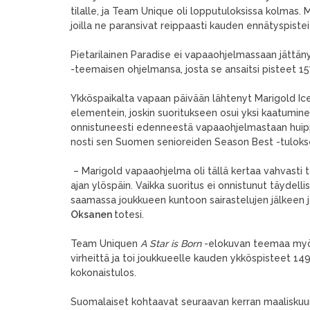
tilalle, ja Team Unique oli lopputuloksissa kolmas
joilla ne paransivat reippaasti kauden ennätyspistei
Pietarilainen Paradise ei vapaaohjelmassaan jättänyt t
-teemaisen ohjelmansa, josta se ansaitsi pisteet 15
Ykköspaikalta vapaan päivään lähtenyt Marigold Ic
elementein, joskin suoritukseen osui yksi kaatumi
onnistuneesti edenneestä vapaaohjelmastaan huipp
nosti sen Suomen senioreiden Season Best -tuloksen
– Marigold vapaaohjelma oli tällä kertaa vahvasti t
ajan ylöspäin. Vaikka suoritus ei onnistunut täydell
saamassa joukkueen kuntoon sairastelujen jälkeen
Oksanen
totesi.
Team Uniquen
A Star is Born
-elokuvan teemaa myötä
virheittä ja toi joukkueelle kauden ykköspisteet 1
kokonaistulos.
Suomalaiset kohtaavat seuraavan kerran maaliskuun 