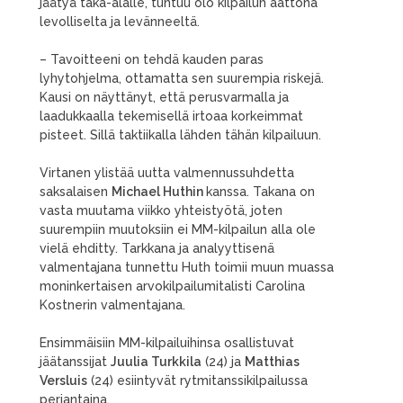
jäätyä taka-alalle, tuntuu olo kilpailun aattona
levolliselta ja levänneeltä.
– Tavoitteeni on tehdä kauden paras
lyhytohjelma, ottamatta sen suurempia riskejä.
Kausi on näyttänyt, että perusvarmalla ja
laadukkaalla tekemisellä irtoaa korkeimmat
pisteet. Sillä taktiikalla lähden tähän kilpailuun.
Virtanen ylistää uutta valmennussuhdetta
saksalaisen
Michael Huthin
kanssa. Takana on
vasta muutama viikko yhteistyötä, joten
suurempiin muutoksiin ei MM-kilpailun alla ole
vielä ehditty. Tarkkana ja analyyttisenä
valmentajana tunnettu Huth toimii muun muassa
moninkertaisen arvokilpailumitalisti Carolina
Kostnerin valmentajana.
Ensimmäisiin MM-kilpailuihinsa osallistuvat
jäätanssijat
Juulia Turkkila
(24) ja
Matthias
Versluis
(24) esiintyvät rytmitanssikilpailussa
perjantaina.