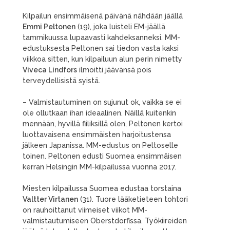
Kilpailun ensimmäisenä päivänä nähdään jäällä
Emmi Peltonen
(19), joka luisteli EM-jäällä
tammikuussa lupaavasti kahdeksanneksi. MM-
edustuksesta Peltonen sai tiedon vasta kaksi
viikkoa sitten, kun kilpailuun alun perin nimetty
Viveca Lindfors
ilmoitti jäävänsä pois
terveydellisistä syistä.
– Valmistautuminen on sujunut ok, vaikka se ei
ole ollutkaan ihan ideaalinen. Näillä kuitenkin
mennään, hyvillä fiiliksillä olen, Peltonen kertoi
luottavaisena ensimmäisten harjoitustensa
jälkeen Japanissa. MM-edustus on Peltoselle
toinen. Peltonen edusti Suomea ensimmäisen
kerran Helsingin MM-kilpailussa vuonna 2017.
Miesten kilpailussa Suomea edustaa torstaina
Valtter Virtanen
(31). Tuore lääketieteen tohtori
on rauhoittanut viimeiset viikot MM-
valmistautumiseen Oberstdorfissa. Työkiireiden