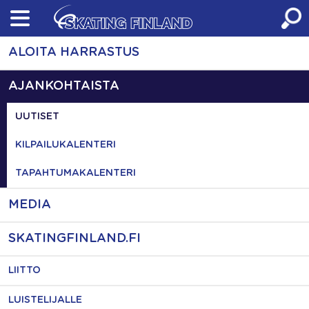
Skip
to
content
ALOITA HARRASTUS
AJANKOHTAISTA
UUTISET
KILPAILUKALENTERI
TAPAHTUMAKALENTERI
MEDIA
SKATINGFINLAND.FI
LIITTO
LUISTELIJALLE