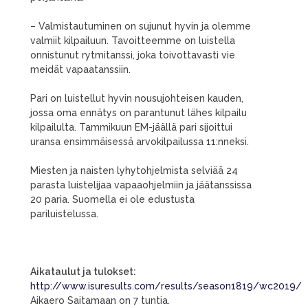
– Valmistautuminen on sujunut hyvin ja olemme
valmiit kilpailuun. Tavoitteemme on luistella
onnistunut rytmitanssi, joka toivottavasti vie
meidät vapaatanssiin.
Pari on luistellut hyvin nousujohteisen kauden,
jossa oma ennätys on parantunut lähes kilpailu
kilpailulta. Tammikuun EM-jäällä pari sijoittui
uransa ensimmäisessä arvokilpailussa 11:nneksi.
Miesten ja naisten lyhytohjelmista selviää 24
parasta luistelijaa vapaaohjelmiin ja jäätanssissa
20 paria. Suomella ei ole edustusta
pariluistelussa.
Aikataulut ja tulokset:
http://www.isuresults.com/results/season1819/wc2019/
Aikaero Saitamaan on 7 tuntia.