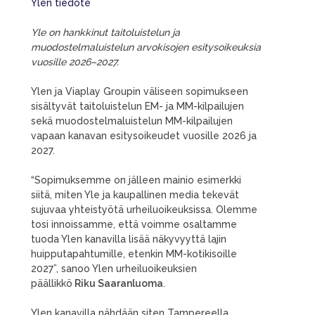
Ylen tiedote
Yle on hankkinut taitoluistelun ja
muodostelmaluistelun arvokisojen esitysoikeuksia
vuosille 2026–2027.
Ylen ja Viaplay Groupin väliseen sopimukseen
sisältyvät taitoluistelun EM- ja MM-kilpailujen
sekä muodostelmaluistelun MM-kilpailujen
vapaan kanavan esitysoikeudet vuosille 2026 ja
2027.
“Sopimuksemme on jälleen mainio esimerkki
siitä, miten Yle ja kaupallinen media tekevät
sujuvaa yhteistyötä urheiluoikeuksissa. Olemme
tosi innoissamme, että voimme osaltamme
tuoda Ylen kanavilla lisää näkyvyyttä lajin
huipputapahtumille, etenkin MM-kotikisoille
2027”, sanoo Ylen urheiluoikeuksien
päällikkö
Riku Saaranluoma
.
Ylen kanavilla nähdään siten Tampereella