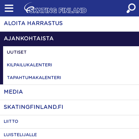
Skip
to
content
ALOITA HARRASTUS
AJANKOHTAISTA
UUTISET
KILPAILUKALENTERI
TAPAHTUMAKALENTERI
MEDIA
SKATINGFINLAND.FI
LIITTO
LUISTELIJALLE