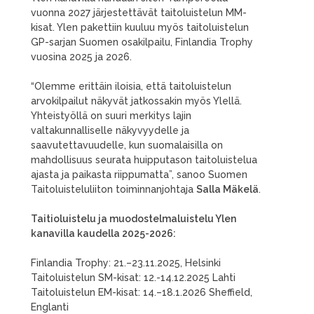
vuonna 2027 järjestettävät taitoluistelun MM-
kisat. Ylen pakettiin kuuluu myös taitoluistelun
GP-sarjan Suomen osakilpailu, Finlandia Trophy
vuosina 2025 ja 2026.
“Olemme erittäin iloisia, että taitoluistelun
arvokilpailut näkyvät jatkossakin myös Ylellä.
Yhteistyöllä on suuri merkitys lajin
valtakunnalliselle näkyvyydelle ja
saavutettavuudelle, kun suomalaisilla on
mahdollisuus seurata huipputason taitoluistelua
ajasta ja paikasta riippumatta”, sanoo Suomen
Taitoluisteluliiton toiminnanjohtaja
Salla Mäkelä
.
Taitioluistelu ja muodostelmaluistelu Ylen
kanavilla kaudella 2025-2026:
Finlandia Trophy: 21.–23.11.2025, Helsinki
Taitoluistelun SM-kisat: 12.-14.12.2025 Lahti
Taitoluistelun EM-kisat: 14.–18.1.2026 Sheffield,
Englanti