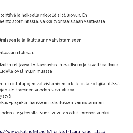
tehtävä ja haikealla mielellä siitä luovun. En
aaehtoistoiminnasta, vaikka työmäärältään vaativasta
miseen ja lajikulttuurin vahvistamiseen
mintasuunnitelman.
ulttuuri, jossa ilo, kannustus, turvallisuus ja tavoitteellisuus
a kaudella ovat muun muassa
ten toimintatapojen vahvistaminen edelleen koko lajikentässä
lyjen aloittaminen vuoden 2021 alussa
itystyö
eskus -projektin hankkeen rahoituksen varmistaminen.
vuoden 2019 tasolla. Vuosi 2020 on ollut koronan vuoksi
s://www.skatingfinland.fi/henkilot/laura-raitio-jattaa-