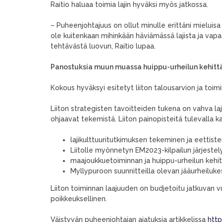
Raitio haluaa toimia lajin hyväksi myös jatkossa.
– Puheenjohtajuus on ollut minulle erittäni mieluisa 
ole kuitenkaan mihinkään häviämässä lajista ja vap
tehtävästä luovun, Raitio lupaa.
Panostuksia muun muassa huippu-urheilun kehittä
Kokous hyväksyi esitetyt liiton talousarvion ja toi
Liiton strategisten tavoitteiden tukena on vahva lajik
ohjaavat tekemistä. Liiton painopisteitä tulevall
lajikulttuuritutkimuksen tekeminen ja eettis
Liitolle myönnetyn EM2023-kilpailun järjeste
maajoukkuetoiminnan ja huippu-urheilun keh
Myllypuroon suunnitteilla olevan jääurheiluk
Liiton toiminnan laajuuden on budjetoitu jatkuvan 
poikkeuksellinen.
Väistyvän puheenjohtajan ajatuksia artikkelissa
http