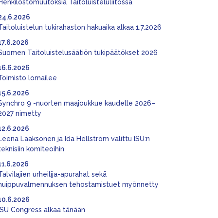
Henkilöstömuutoksia Taitoluisteluliitossa
24.6.2026
Taitoluistelun tukirahaston hakuaika alkaa 1.7.2026
17.6.2026
Suomen Taitoluistelusäätiön tukipäätökset 2026
16.6.2026
Toimisto lomailee
15.6.2026
Synchro 9 -nuorten maajoukkue kaudelle 2026–
2027 nimetty
12.6.2026
Leena Laaksonen ja Ida Hellström valittu ISU:n
teknisiin komiteoihin
11.6.2026
Talvilajien urheilija-apurahat sekä
huippuvalmennuksen tehostamistuet myönnetty
10.6.2026
ISU Congress alkaa tänään