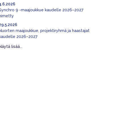
4.6.2026
Synchro 9 -maajoukkue kaudelle 2026–2027
nimetty
29.5.2026
Nuorten maajoukkue, projektiryhmä ja haastajat
kaudelle 2026–2027
Näytä lisää...