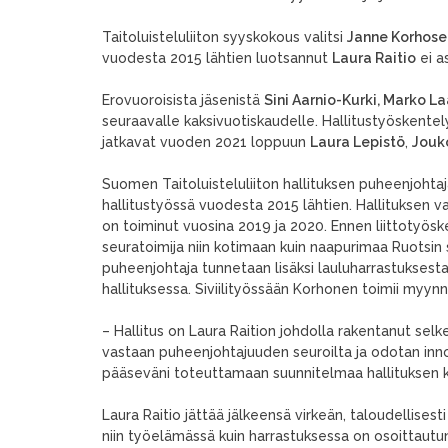
Taitoluisteluliiton syyskokous valitsi
Janne Korho
se
vuodesta 2015 lähtien luotsannut
Laura Raitio
ei a
Erovuoroisista jäsenistä
Sini Aarnio-Kurki, Marko 
seuraavalle kaksivuotiskaudelle. Hallitustyöskente
jatkavat vuoden 2021 loppuun
Laura Lepistö
,
Jouk
Suomen Taitoluisteluliiton hallituksen puheenjohta
hallitustyössä vuodesta 2015 lähtien. Hallituksen 
on toiminut vuosina 2019 ja 2020. Ennen liittotyösk
seuratoimija niin kotimaan kuin naapurimaa Ruotsin
puheenjohtaja tunnetaan lisäksi lauluharrastuksest
hallituksessa. Siviilityössään Korhonen toimii myynn
– Hallitus on Laura Raition johdolla rakentanut selk
vastaan puheenjohtajuuden seuroilta ja odotan inn
pääseväni toteuttamaan suunnitelmaa hallituksen 
Laura Raitio jättää jälkeensä virkeän, taloudellisesti
niin työelämässä kuin harrastuksessa on osoittautunu