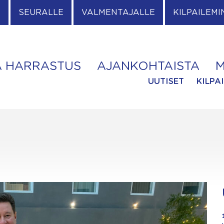
E
SEURALLE
VALMENTAJALLE
KILPAILEMI
A HARRASTUS
AJANKOHTAISTA
M
UUTISET
KILPA