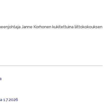
heenjohtaja Janne Korhonen kukitettuina liittokokouksen
a
aa 1.7.2026