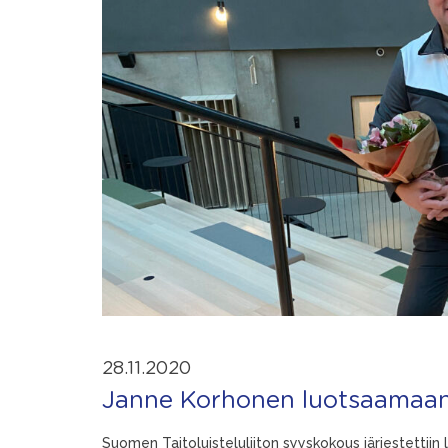
28.11.2020
Janne Korhonen luotsaamaan T
Suomen Taitoluisteluliiton syyskokous järjestettii