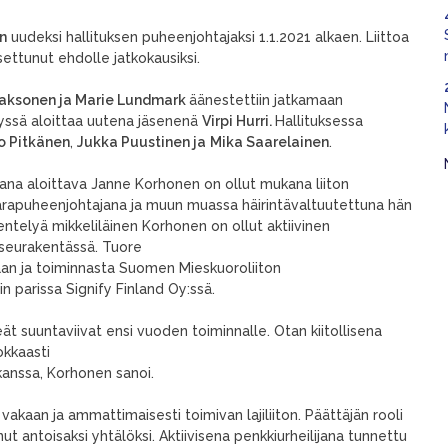
n
uudeksi hallituksen puheenjohtajaksi 1.1.2021 alkaen. Liittoa
settunut ehdolle jatkokausiksi.
Laaksonen ja Marie Lundmark
äänestettiin jatkamaan
lyssä aloittaa uutena jäsenenä
Virpi Hurri.
Hallituksessa
o Pitkänen
,
Jukka Puustinen ja
Mika Saarelainen
.
jana aloittava Janne Korhonen on ollut mukana liiton
varapuheenjohtajana ja muun muassa häirintävaltuutettuna hän
entelyä mikkeliläinen Korhonen on ollut aktiivinen
 seurakentässä. Tuore
aan ja toiminnasta Suomen Mieskuoroliiton
in parissa Signify Finland Oy:ssä.
eät suuntaviivat ensi vuoden toiminnalle. Otan kiitollisena
okkaasti
kanssa, Korhonen sanoi.
 vakaan ja ammattimaisesti toimivan lajiliiton. Päättäjän rooli
t antoisaksi yhtälöksi. Aktiivisena penkkiurheilijana tunnettu