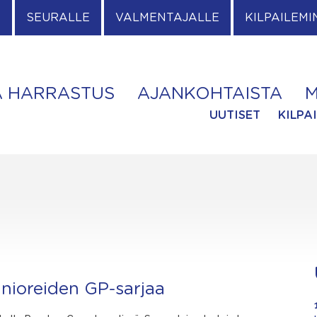
E
SEURALLE
VALMENTAJALLE
KILPAILEMI
A HARRASTUS
AJANKOHTAISTA
M
UUTISET
KILPA
nioreiden GP-sarjaa