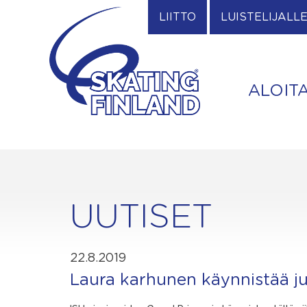
Skip
LIITTO
LUISTELIJALL
to
content
ALOIT
UUTISET
22.8.2019
Laura karhunen käynnistää ju