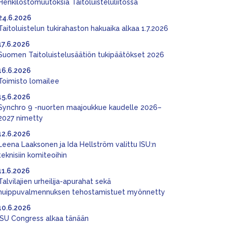
Henkilöstömuutoksia Taitoluisteluliitossa
24.6.2026
Taitoluistelun tukirahaston hakuaika alkaa 1.7.2026
17.6.2026
Suomen Taitoluistelusäätiön tukipäätökset 2026
16.6.2026
Toimisto lomailee
15.6.2026
Synchro 9 -nuorten maajoukkue kaudelle 2026–
2027 nimetty
12.6.2026
Leena Laaksonen ja Ida Hellström valittu ISU:n
teknisiin komiteoihin
11.6.2026
Talvilajien urheilija-apurahat sekä
huippuvalmennuksen tehostamistuet myönnetty
10.6.2026
ISU Congress alkaa tänään