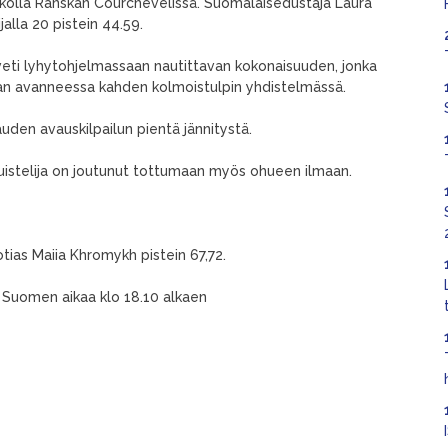
viikolla Ranskan Courchevelissä. Suomalaisedustaja Laura
alla 20 pistein 44.59.
eti lyhytohjelmassaan nautittavan kokonaisuuden, jonka
lman avanneessa kahden kolmoistulpin yhdistelmässä.
uden avauskilpailun pientä jännitystä.
luistelija on joutunut tottumaan myös ohueen ilmaan.
otias Maiia Khromykh pistein 67,72.
. Suomen aikaa klo 18.10 alkaen