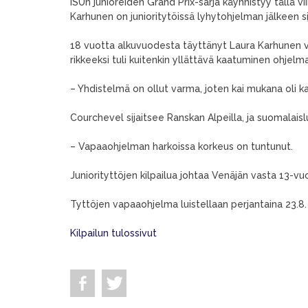
ISUn junioreiden Grand Prix-sarja käynnistyy tällä 
Karhunen on junioritytöissä lyhytohjelman jälkeen sij
18 vuotta alkuvuodesta täyttänyt Laura Karhunen v
rikkeeksi tuli kuitenkin yllättävä kaatuminen ohje
– Yhdistelmä on ollut varma, joten kai mukana oli ka
Courchevel sijaitsee Ranskan Alpeilla, ja suomalais
– Vapaaohjelman harkoissa korkeus on tuntunut.
Juniorityttöjen kilpailua johtaa Venäjän vasta 13-vu
Tyttöjen vapaaohjelma luistellaan perjantaina 23.8
Kilpailun tulossivut