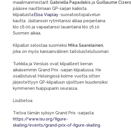
maailmanmestarit
Gabriella Papadakis
ja
Guillaume Cizer
pääsee nauttimaan GP-sarjan kaikista
kilpailuista
Elisa Viaplay
-suoratoistopalvelun
kautta. Jäätanssin rytmitanssi alkaa perjantaina
klo 16.00 ja vapaatanssi lauantaina klo 16.10
Suomen aikaa.
Kilpailun selostaa suomeksi
Mika Saarelainen
,
joka on myös kansainvälinen taitoluistelutuomari.
Turkkila ja Versluis ovat kilpailleet kerran
aikaisemmin Grand Prix -sarjan kilpailussa. He
osallistuivat Helsingissä kolme vuotta sitten
järjestettyyn GP-kilpailuun sijoittuen kuudensiksi
kymmenen huippuparin seurassa.
Lisätietoa
Tietoa tämän syksyn Grand Prix -sarjasta:
https://www.isu.org/figure-
skating/events/grand-prix-of-figure-skating