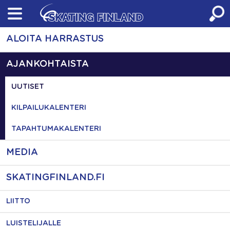
Skip
to
content
ALOITA HARRASTUS
AJANKOHTAISTA
UUTISET
KILPAILUKALENTERI
TAPAHTUMAKALENTERI
MEDIA
SKATINGFINLAND.FI
LIITTO
LUISTELIJALLE