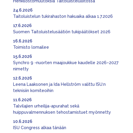
Henkilöstömuutoksia Taitoluisteluliitossa
24.6.2026
Taitoluistelun tukirahaston hakuaika alkaa 1.7.2026
17.6.2026
Suomen Taitoluistelusäätiön tukipäätökset 2026
16.6.2026
Toimisto lomailee
15.6.2026
Synchro 9 -nuorten maajoukkue kaudelle 2026–2027
nimetty
12.6.2026
Leena Laaksonen ja Ida Hellström valittu ISU:n
teknisiin komiteoihin
11.6.2026
Talvilajien urheilija-apurahat sekä
huippuvalmennuksen tehostamistuet myönnetty
10.6.2026
ISU Congress alkaa tänään