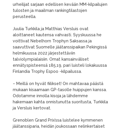
urheilijat sarjaan edellisen kevään MM-kilpailujen
tulosten ja maailman rankingtilastojen
perusteella.
Juulia Turkkila ja Matthias Versluis ovat
aloittaneet kautensa vahvasti. Syyskuussa he
voittivat Nebelhorn Trophyn Saksassa ja
saavuttivat Suomelle jäätanssipaikan Pekingissä
helmikuussa 2022 järjestettäviin
talviolympialaisiin. Omat kansainväliset
ennätyspisteensä 185,19, pari luisteli lokakuussa
Finlandia Trophy Espoo -kilpailussa.
– Meillä on hyvät fiilikset! On mahtavaa päästä
mukaan kisaamaan GP-tasolle huippujen kanssa.
Odotamme innolla kisoja ja lähdemme
hakemaan kahta onnistunutta suoritusta, Turkkila
ja Versluis kertovat.
Grenoblen Grand Prix’ssa luistelee kymmenen
jäätanssiparia, heidän joukossaan nelinkertaiset