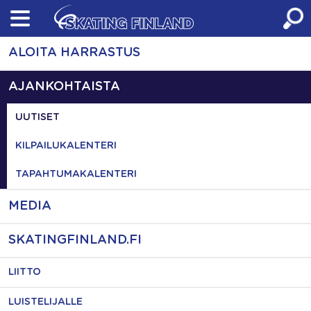
Skip
to
content
ALOITA HARRASTUS
AJANKOHTAISTA
UUTISET
KILPAILUKALENTERI
TAPAHTUMAKALENTERI
MEDIA
SKATINGFINLAND.FI
LIITTO
LUISTELIJALLE