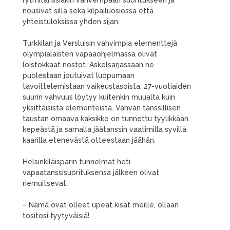
rytmitanssiakin vahvempaan suoritukseen ja
nousivat sillä sekä kilpailuosiossa että
yhteistuloksissa yhden sijan.
Turkkilan ja Versluisin vahvimpia elementtejä
olympialaisten vapaaohjelmassa olivat
loistokkaat nostot. Askelsarjassaan he
puolestaan joutuivat luopumaan
tavoittelemistaan vaikeustasoista. 27-vuotiaiden
suurin vahvuus löytyy kuitenkin muualta kuin
yksittäisistä elementeistä. Vahvan tanssillisen
taustan omaava kaksikko on tunnettu tyylikkään
kepeästä ja samalla jäätanssin vaatimilla syvillä
kaarilla etenevästä otteestaan jäähän.
Helsinkiläisparin tunnelmat heti
vapaatanssisuorituksensa jälkeen olivat
riemuitsevat.
– Nämä ovat olleet upeat kisat meille, ollaan
tositosi tyytyväisiä!