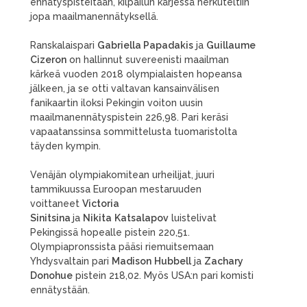
ennätyspisteitään, kilpailun kärjessä herkuteltiin
jopa maailmanennätyksellä.
Ranskalaispari
Gabriella Papadakis
ja
Guillaume
Cizeron
on hallinnut suvereenisti maailman
kärkeä vuoden 2018 olympialaisten hopeansa
jälkeen, ja se otti valtavan kansainvälisen
fanikaartin iloksi Pekingin voiton uusin
maailmanennätyspistein 226,98. Pari keräsi
vapaatanssinsa sommittelusta tuomaristolta
täyden kympin.
Venäjän olympiakomitean urheilijat, juuri
tammikuussa Euroopan mestaruuden
voittaneet
Victoria
Sinitsina
ja
Nikita
Katsalapov
luistelivat
Pekingissä hopealle pistein 220,51.
Olympiapronssista pääsi riemuitsemaan
Yhdysvaltain pari
Madison
Hubbell
ja
Zachary
Donohue
pistein 218,02. Myös USA:n pari komisti
ennätystään.