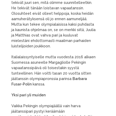
tekivät juuri sen, mitä olimme suunnitelleetkin.
He tekivät tänään loistavan vapaatanssin.
Olosuhteet eivät olleet helppoja, koska heidän
aamuherätyksensä oli jo ennen aamuneljää.
Mutta kun tekee olympialaisissa kaksi puhdasta
ja kaunista ohjelmaa on, se on merkki siitä, Juulia
ja Matthias ovat vahva pari ja kuuluvat
mielestäni ehdottomasti maailman parhaiden
luistelijoiden joukkoon.
Italialaissyntyiselle mutta vuodesta 2016 alkaen
Suomessa asuneelle Margagliolle Pekingin
vapaatanssipäivä oli toisestakin syystä
tunteellinen. Hän voitti tasan 20 vuotta sitten
jäätanssin olympiapronssia parinsa
Barbara
Fusar-Polin
kanssa.
Yksi pari yli muiden
Vaikka Pekingin olympiajäällä vain harva
jäätanssipari pystyi keräämään