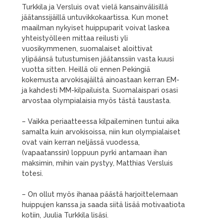
Turkkila ja Versluis ovat vielä kansainvälisillä
jäätanssijäillä untuvikkokaartissa. Kun monet
maailman nykyiset huippuparit voivat laskea
yhteistyölleen mittaa reilusti yli
vuosikymmenen, suomalaiset aloittivat
ylipäänsä tutustumisen jäätanssiin vasta kuusi
vuotta sitten. Heillä oli ennen Pekingiä
kokemusta arvokisajäiltä ainoastaan kerran EM-
ja kahdesti MM-kilpailuista. Suomalaispari osasi
arvostaa olympialaisia myös tästä taustasta.
– Vaikka periaatteessa kilpaileminen tuntui aika
samalta kuin arvokisoissa, niin kun olympialaiset
ovat vain kerran neljässä vuodessa,
(vapaatanssin) loppuun pyrki antamaan ihan
maksimin, mihin vain pystyy, Matthias Versluis
totesi.
– On ollut myös ihanaa päästä harjoittelemaan
huippujen kanssa ja saada siitä lisää motivaatiota
kotiin, Juulia Turkkila lisäsi.