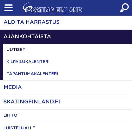
Skip
to
content
ALOITA HARRASTUS
AJANKOHTAISTA
UUTISET
KILPAILUKALENTERI
TAPAHTUMAKALENTERI
MEDIA
SKATINGFINLAND.FI
LIITTO
LUISTELIJALLE