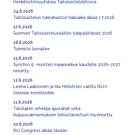
Henkilöstömuutoksia Taitoluisteluliitossa
24.6.2026
Taitoluistelun tukirahaston hakuaika alkaa 1.7.2026
17.6.2026
Suomen Taitoluistelusäätiön tukipäätökset 2026
16.6.2026
Toimisto lomailee
15.6.2026
Synchro 9 -nuorten maajoukkue kaudelle 2026–2027
nimetty
12.6.2026
Leena Laaksonen ja Ida Hellström valittu ISU:n
teknisiin komiteoihin
11.6.2026
Talvilajien urheilija-apurahat sekä
huippuvalmennuksen tehostamistuet myönnetty
10.6.2026
ISU Congress alkaa tänään