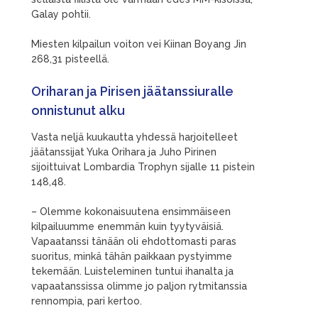
Galay pohtii.
Miesten kilpailun voiton vei Kiinan Boyang Jin
268,31 pisteellä.
Oriharan ja Pirisen jäätanssiuralle
onnistunut alku
Vasta neljä kuukautta yhdessä harjoitelleet
jäätanssijat Yuka Orihara ja Juho Pirinen
sijoittuivat Lombardia Trophyn sijalle 11 pistein
148,48.
– Olemme kokonaisuutena ensimmäiseen
kilpailuumme enemmän kuin tyytyväisiä.
Vapaatanssi tänään oli ehdottomasti paras
suoritus, minkä tähän paikkaan pystyimme
tekemään. Luisteleminen tuntui ihanalta ja
vapaatanssissa olimme jo paljon rytmitanssia
rennompia, pari kertoo.