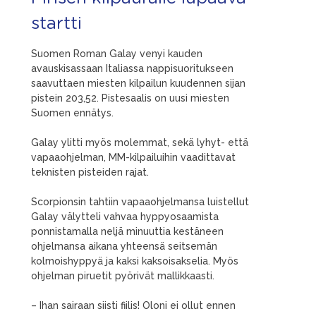
startti
Suomen Roman Galay venyi kauden
avauskisassaan Italiassa nappisuoritukseen
saavuttaen miesten kilpailun kuudennen sijan
pistein 203,52. Pistesaalis on uusi miesten
Suomen ennätys.
Galay ylitti myös molemmat, sekä lyhyt- että
vapaaohjelman, MM-kilpailuihin vaadittavat
teknisten pisteiden rajat.
Scorpionsin tahtiin vapaaohjelmansa luistellut
Galay välytteli vahvaa hyppyosaamista
ponnistamalla neljä minuuttia kestäneen
ohjelmansa aikana yhteensä seitsemän
kolmoishyppyä ja kaksi kaksoisakselia. Myös
ohjelman piruetit pyörivät mallikkaasti.
– Ihan sairaan siisti fiilis! Oloni ei ollut ennen