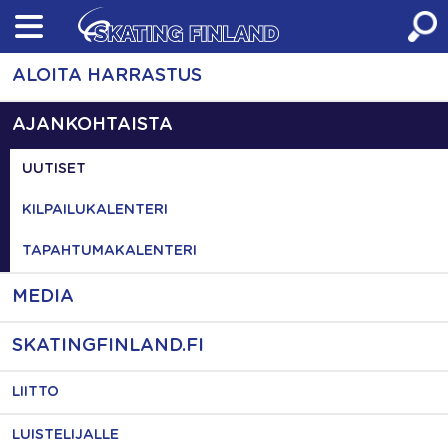
Skip
to
content
ALOITA HARRASTUS
AJANKOHTAISTA
UUTISET
KILPAILUKALENTERI
TAPAHTUMAKALENTERI
MEDIA
SKATINGFINLAND.FI
LIITTO
LUISTELIJALLE