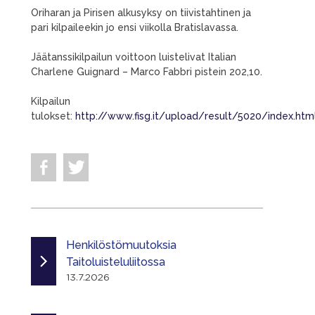
Oriharan ja Pirisen alkusyksy on tiivistahtinen ja
pari kilpaileekin jo ensi viikolla Bratislavassa.
Jäätanssikilpailun voittoon luistelivat Italian
Charlene Guignard – Marco Fabbri pistein 202,10.
Kilpailun
tulokset:
http://www.fisg.it/upload/result/5020/index.htm
Henkilöstömuutoksia
Taitoluisteluliitossa
13.7.2026