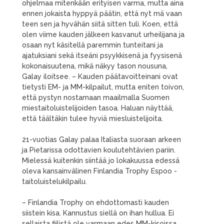
ohjelmaa mitenkään erityisen varma, mutta aina
ennen jokaista hyppyä päätin, että nyt mä vaan
teen sen ja hyvähän siitä sitten tuli. Koen, että
olen viime kauden jälkeen kasvanut urheilijana ja
osaan nyt käsitellä paremmin tunteitani ja
ajatuksiani sekä itseäni psyykkisenä ja fyysisenä
kokonaisuutena, mikä näkyy tason nousuna,
Galay iloitsee. – Kauden päätavoitteinani ovat
tietysti EM- ja MM-kilpailut, mutta eniten toivon,
että pystyn nostamaan maailmalla Suomen
miestaitoluistelijoiden tasoa. Haluan näyttää,
että täältäkin tulee hyviä miesluistelijoita.
21-vuotias Galay palaa Italiasta suoraan arkeen
ja Pietarissa odottavien koulutehtävien pariin.
Mielessä kuitenkin siintää jo lokakuussa edessä
oleva kansainvälinen Finlandia Trophy Espoo -
taitoluistelukilpailu.
– Finlandia Trophy on ehdottomasti kauden
siistein kisa. Kannustus siellä on ihan hullua. Ei
sellaista fiilistä ole varmaan edes MM-kisoissa,