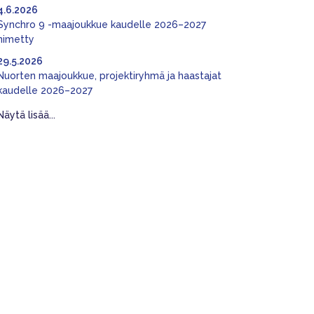
4.6.2026
Synchro 9 -maajoukkue kaudelle 2026–2027
nimetty
29.5.2026
Nuorten maajoukkue, projektiryhmä ja haastajat
kaudelle 2026–2027
Näytä lisää...