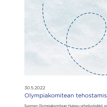
30.5.2022
Olympiakomitean tehostamistu
Suomen Olympiakomitean Huippu-urheiluyksikkö on t