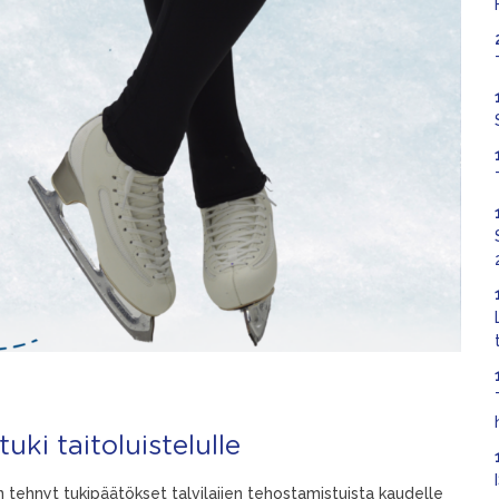
ki taitoluistelulle
ehnyt tukipäätökset talvilajien tehostamistuista kaudelle