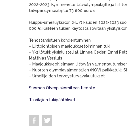
2022-2023. Kymmenelle talviolympialajille ja hiihtos
talviparalympialajille 73 800 euroa.
Huippu-urheiluyksikön (HUY) kauden 2022-2023 suora
000 €.
Kaikkien tukien käytöstä sovitaan yksityisko
Tehostamistuen kohdentuminen:
– Liittojohtoisen maajoukkuetoiminnan tuki
– Yksilötuki: yksinluistelijat
Linnea Ceder
,
Emmi Pel
Matthias Versluis
– Maajoukkueohjelmaan liittyvän valmentautumisen
– Nuorten olympiavalmentajien (NOV) palkkatuki:
S
– Urheilijoiden terveysturvavakuutukset
Suomen Olympiakomitean tiedote
Talvilajien tukipäätökset