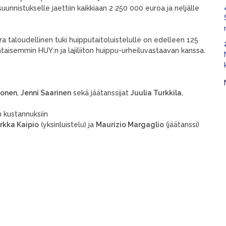
uunnistukselle jaettiin kaikkiaan 2 250 000 euroa ja neljälle
 taloudellinen tuki huipputaitoluistelulle on edelleen 125
htaisemmin HUY:n ja lajiliiton huippu-urheiluvastaavan kanssa.
tonen
,
Jenni Saarinen
sekä jäätanssijat
Juulia Turkkila
,
 kustannuksiin
irkka Kaipio
(yksinluistelu) ja
Maurizio Margaglio
(jäätanssi)