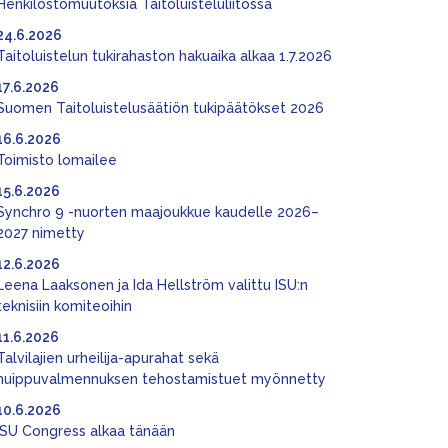
Henkilöstömuutoksia Taitoluisteluliitossa
24.6.2026
Taitoluistelun tukirahaston hakuaika alkaa 1.7.2026
17.6.2026
Suomen Taitoluistelusäätiön tukipäätökset 2026
16.6.2026
Toimisto lomailee
15.6.2026
Synchro 9 -nuorten maajoukkue kaudelle 2026–
2027 nimetty
12.6.2026
Leena Laaksonen ja Ida Hellström valittu ISU:n
teknisiin komiteoihin
11.6.2026
Talvilajien urheilija-apurahat sekä
huippuvalmennuksen tehostamistuet myönnetty
10.6.2026
ISU Congress alkaa tänään