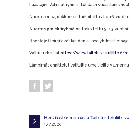
haastajiin. Valinnat ryhmiin tehdään vuosittain yhdek
Nuorten maajoukkue
on tarkoitettu alle 16-vuotiaill
Nuorten projektiryhmä
on tarkoitettu 9–13-vuotiaille
Haastajat
leireilevät kauden aikana yhdessä maaj
Valitut urheilijat
https://www.taitoluisteluliitto.f
Lämpimät onnittelut valituille urheilijoille valmenn
Henkilöstömuutoksia Taitoluisteluliitoss
13.7.2026