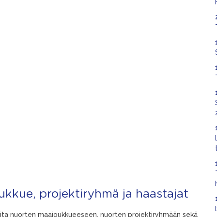
ukkue, projektiryhmä ja haastajat
lijoita nuorten maajoukkueeseen, nuorten projektiryhmään sekä