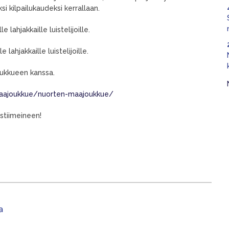
si kilpailukaudeksi kerrallaan.
e lahjakkaille luistelijoille.
 lahjakkaille luistelijoille.
oukkueen kanssa.
i/maajoukkue/nuorten-maajoukkue/
ustiimeineen!
a