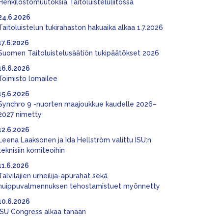
Henkilöstömuutoksia Taitoluisteluliitossa
24.6.2026
Taitoluistelun tukirahaston hakuaika alkaa 1.7.2026
17.6.2026
Suomen Taitoluistelusäätiön tukipäätökset 2026
16.6.2026
Toimisto lomailee
15.6.2026
Synchro 9 -nuorten maajoukkue kaudelle 2026–
2027 nimetty
12.6.2026
Leena Laaksonen ja Ida Hellström valittu ISU:n
teknisiin komiteoihin
11.6.2026
Talvilajien urheilija-apurahat sekä
huippuvalmennuksen tehostamistuet myönnetty
10.6.2026
ISU Congress alkaa tänään