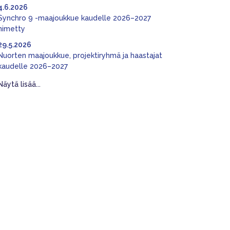
4.6.2026
Synchro 9 -maajoukkue kaudelle 2026–2027
nimetty
29.5.2026
Nuorten maajoukkue, projektiryhmä ja haastajat
kaudelle 2026–2027
Näytä lisää...