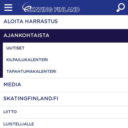
Skip
to
content
ALOITA HARRASTUS
AJANKOHTAISTA
UUTISET
KILPAILUKALENTERI
TAPAHTUMAKALENTERI
MEDIA
SKATINGFINLAND.FI
LIITTO
LUISTELIJALLE