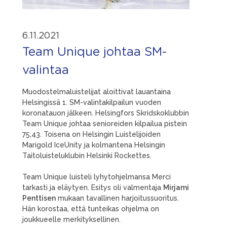
6.11.2021
Team Unique johtaa SM-
valintaa
Muodostelmaluistelijat aloittivat lauantaina
Helsingissä 1. SM-valintakilpailun vuoden
koronatauon jälkeen. Helsingfors Skridskoklubbin
Team Unique johtaa senioreiden kilpailua pistein
75,43. Toisena on Helsingin Luistelijoiden
Marigold IceUnity ja kolmantena Helsingin
Taitoluisteluklubin Helsinki Rockettes.
Team Unique luisteli lyhytohjelmansa Merci
tarkasti ja eläytyen. Esitys oli valmentaja
Mirjami
Penttisen
mukaan tavallinen harjoitussuoritus.
Hän korostaa, että tunteikas ohjelma on
joukkueelle merkityksellinen.