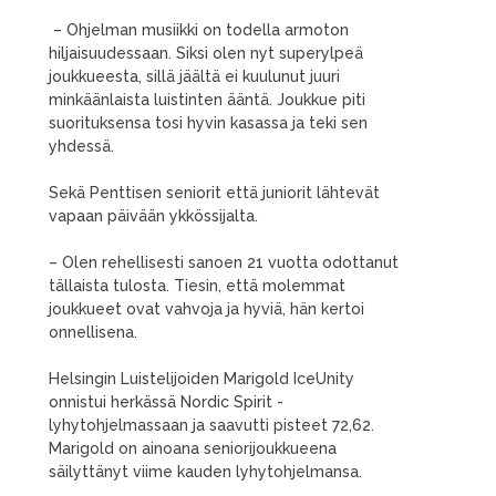
– Ohjelman musiikki on todella armoton
hiljaisuudessaan. Siksi olen nyt superylpeä
joukkueesta, sillä jäältä ei kuulunut juuri
minkäänlaista luistinten ääntä. Joukkue piti
suorituksensa tosi hyvin kasassa ja teki sen
yhdessä.
Sekä Penttisen seniorit että juniorit lähtevät
vapaan päivään ykkössijalta.
– Olen rehellisesti sanoen 21 vuotta odottanut
tällaista tulosta. Tiesin, että molemmat
joukkueet ovat vahvoja ja hyviä, hän kertoi
onnellisena.
Helsingin Luistelijoiden Marigold IceUnity
onnistui herkässä Nordic Spirit -
lyhytohjelmassaan ja saavutti pisteet 72,62.
Marigold on ainoana seniorijoukkueena
säilyttänyt viime kauden lyhytohjelmansa.