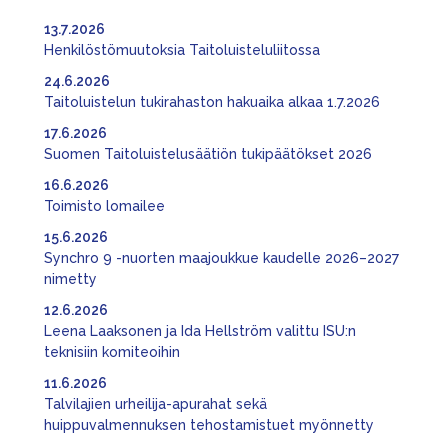
13.7.2026
Henkilöstömuutoksia Taitoluisteluliitossa
24.6.2026
Taitoluistelun tukirahaston hakuaika alkaa 1.7.2026
17.6.2026
Suomen Taitoluistelusäätiön tukipäätökset 2026
16.6.2026
Toimisto lomailee
15.6.2026
Synchro 9 -nuorten maajoukkue kaudelle 2026–2027
nimetty
12.6.2026
Leena Laaksonen ja Ida Hellström valittu ISU:n
teknisiin komiteoihin
11.6.2026
Talvilajien urheilija-apurahat sekä
huippuvalmennuksen tehostamistuet myönnetty