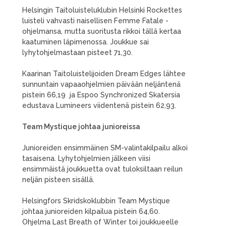
Helsingin Taitoluisteluklubin Helsinki Rockettes
luisteli vahvasti naisellisen Femme Fatale -
ohjelmansa, mutta suoritusta rikkoi tällä kertaa
kaatuminen läpimenossa. Joukkue sai
lyhytohjelmastaan pisteet 71,30.
Kaarinan Taitoluistelijoiden Dream Edges lähtee
sunnuntain vapaaohjelmien päivään neljäntenä
pistein 66,19 ja Espoo Synchronized Skatersia
edustava Lumineers viidentenä pistein 62,93.
Team Mystique johtaa junioreissa
Junioreiden ensimmäinen SM-valintakilpailu alkoi
tasaisena. Lyhytohjelmien jälkeen viisi
ensimmäistä joukkuetta ovat tuloksiltaan reilun
neljän pisteen sisällä.
Helsingfors Skridskoklubbin Team Mystique
johtaa junioreiden kilpailua pistein 64,60.
Ohjelma Last Breath of Winter toi joukkueelle