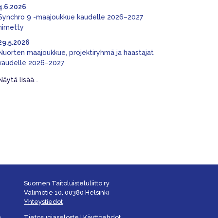
4.6.2026
Synchro 9 -maajoukkue kaudelle 2026–2027
nimetty
29.5.2026
Nuorten maajoukkue, projektiryhmä ja haastajat
kaudelle 2026–2027
Näytä lisää...
Suomen Taitoluisteluliitto ry
Valimotie 10, 00380 Helsinki
Yhteystiedot
Tietosuojaseloste
|
Käyttöehdot