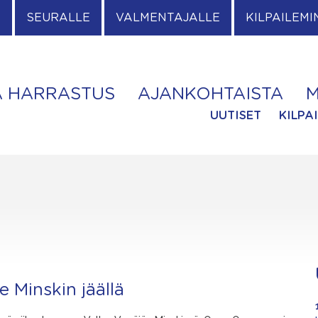
E
SEURALLE
VALMENTAJALLE
KILPAILEMI
A HARRASTUS
AJANKOHTAISTA
M
UUTISET
KILPA
 Minskin jäällä