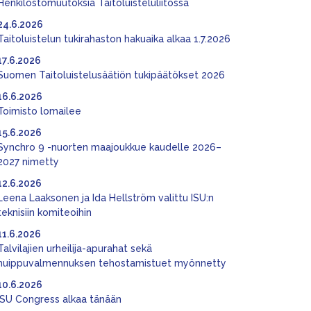
Henkilöstömuutoksia Taitoluisteluliitossa
24.6.2026
Taitoluistelun tukirahaston hakuaika alkaa 1.7.2026
17.6.2026
Suomen Taitoluistelusäätiön tukipäätökset 2026
16.6.2026
Toimisto lomailee
15.6.2026
Synchro 9 -nuorten maajoukkue kaudelle 2026–
2027 nimetty
12.6.2026
Leena Laaksonen ja Ida Hellström valittu ISU:n
teknisiin komiteoihin
11.6.2026
Talvilajien urheilija-apurahat sekä
huippuvalmennuksen tehostamistuet myönnetty
10.6.2026
ISU Congress alkaa tänään