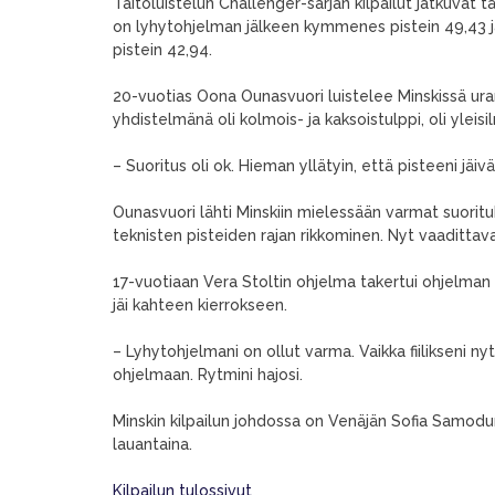
Taitoluistelun Challenger-sarjan kilpailut jatkuvat
on lyhytohjelman jälkeen kymmenes pistein 49,43 ja j
pistein 42,94.
20-vuotias Oona Ounasvuori luistelee Minskissä uran
yhdistelmänä oli kolmois- ja kaksoistulppi, oli yleis
– Suoritus oli ok. Hieman yllätyin, että pisteeni jäiv
Ounasvuori lähti Minskiin mielessään varmat suorit
teknisten pisteiden rajan rikkominen. Nyt vaadittav
17-vuotiaan Vera Stoltin ohjelma takertui ohjelman al
jäi kahteen kierrokseen.
– Lyhytohjelmani on ollut varma. Vaikka fiilikseni nytk
ohjelmaan. Rytmini hajosi.
Minskin kilpailun johdossa on Venäjän Sofia Samodur
lauantaina.
Kilpailun tulossivut