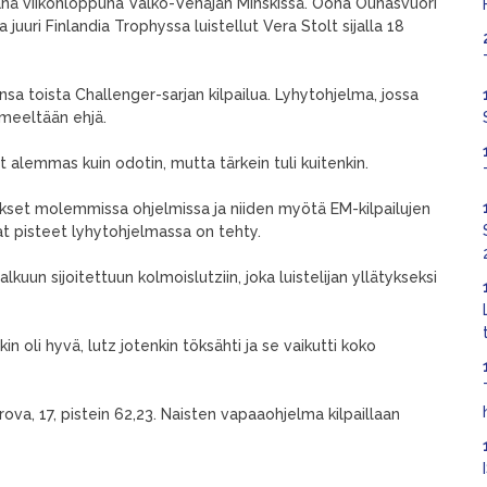
 tänä viikonloppuna Valko-Venäjän Minskissä. Oona Ounasvuori
uuri Finlandia Trophyssa luistellut Vera Stolt sijalla 18
sa toista Challenger-sarjan kilpailua. Lyhytohjelma, jossa
ilmeeltään ehjä.
ät alemmas kuin odotin, mutta tärkein tuli kuitenkin.
ukset molemmissa ohjelmissa ja niiden myötä EM-kilpailujen
at pisteet lyhytohjelmassa on tehty.
kuun sijoitettuun kolmoislutziin, joka luistelijan yllätykseksi
in oli hyvä, lutz jotenkin töksähti ja se vaikutti koko
ova, 17, pistein 62,23. Naisten vapaaohjelma kilpaillaan