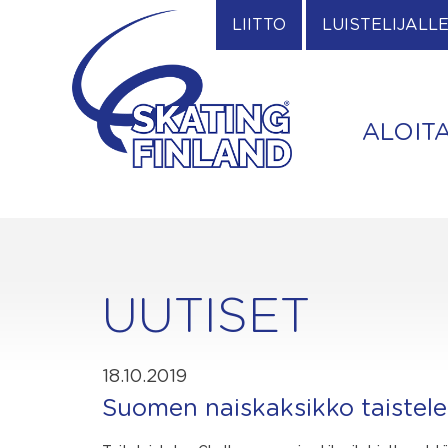
Skip
LIITTO
LUISTELIJALL
to
content
ALOIT
UUTISET
18.10.2019
Suomen naiskaksikko taistelee