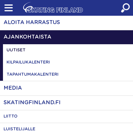
Skip
to
content
ALOITA HARRASTUS
AJANKOHTAISTA
UUTISET
KILPAILUKALENTERI
TAPAHTUMAKALENTERI
MEDIA
SKATINGFINLAND.FI
LIITTO
LUISTELIJALLE