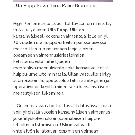
Ulla Papp, kuva: Tiina Palin-Brummer
High Performance Lead -tehtävään on nimitetty
11.8.2025 alkaen
Ulla Papp
. Ulla on
kansainvälisesti kokenut valmentaja, jolla on yli
20 vuoden ura huippu-urheilun parissa useissa
maissa. Hän tuo mukanaan laaja-alaisen
osaamisen valmennusjärjestelmien
kehittämisestä, urheilijoiden
mentaalivalmennuksesta sekä kansainvälisestä
huippu-urheilutoiminnasta. Ullan vastuulle siirtyy
suomalaisen huipputaitoluistelun strateginen ja
operatiivinen kehittäminen sekä kansainvälisen
menestyksen tukeminen.
– On innostavaa aloittaa tässä tehtävässä, jossa
voin yhdistää vuosien kansainvälisen valmennus-
ja kehityskokemuksen suomalaisen huippu-
urheilun edistämiseen. Uskon vahvasti
yhteistyön ja jatkuvan oppimisen voimaan