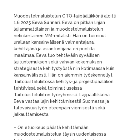
Muodostelmaluistelun OTO-lajipäällikkönä
aloitti
1.6.2025
Eeva Sunnari
. Eeva on pitkän linjan
lajiammattilainen ja muodostelmaluistelun
nelinkertainen MM-mitalisti. Hän on toiminut
urallaan kansainvälisenä valmentajana,
kehittäjänä ja asiantuntijana eri puolilla
maailmaa. Eeva tuo tehtävään syvällisen
lajituntemuksen sekä vahvan kokemuksen
strategisesta kehitystyöstä niin kotimaassa kuin
kansainvälisesti. Hän on aiemmin työskennellyt
Taitoluisteluliitossa kehitys- ja projektipäällikön
tehtävissä sekä toiminut useissa
Taitoluisteluliiton työryhmissä. Lajipäällikkönä
Eeva vastaa lajin kehittämisestä Suomessa ja
tulevaisuustyön eteenpäin viemisestä sekä
jalkauttamisesta.
– On etuoikeus päästä kehittämään
muodostelmaluistelua täysin uudenlaisessa