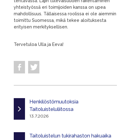
tehtävässä. Lajin tulevaisuuden rakentaminen
yhteistyössä eri toimijoiden kanssa on upea
mahdollisuus. Tällaisessa roolissa ei ole aiemmin
toimittu Suomessa, mikä tekee aloituksesta
erityisen merkityksellisen.
Tervetuloa Ulla ja Eeva!
Henkilöstömuutoksia
Taitoluisteluliitossa
13.7.2026
Taitoluistelun tukirahaston hakuaika